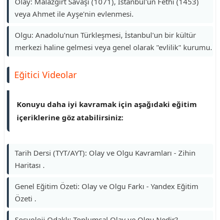
Olay: Malazgirt Savaşı (1071), İstanbul'un Fethi (1453)
veya Ahmet ile Ayşe'nin evlenmesi.
Olgu: Anadolu'nun Türkleşmesi, İstanbul'un bir kültür
merkezi haline gelmesi veya genel olarak "evlilik" kurumu.
Eğitici Videolar
Konuyu daha iyi kavramak için aşağıdaki eğitim
içeriklerine göz atabilirsiniz:
Tarih Dersi (TYT/AYT): Olay ve Olgu Kavramları - Zihin
Haritası .
Genel Eğitim Özeti: Olay ve Olgu Farkı - Yandex Eğitim
Özeti .
Sosyoloji Odaklı: Toplumsal Olay ve Olgu Nedir? .