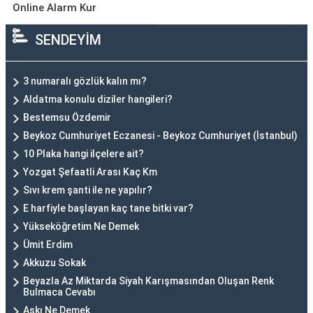
Online Alarm Kur
SENDEYİM
3 numaralı gözlük kalın mı?
Aldatma konulu diziler hangileri?
Bestemsu Özdemir
Beykoz Cumhuriyet Eczanesi - Beykoz Cumhuriyet (İstanbul)
10 Plaka hangi ilçelere ait?
Yozgat Şefaatli Arası Kaç Km
Sıvı krem şanti ile ne yapılır?
E harfiyle başlayan kaç tane bitki var?
Yükseköğretim Ne Demek
Ümit Erdim
Akkuzu Sokak
Beyazla Az Miktarda Siyah Karışmasından Oluşan Renk
Bulmaca Cevabı
Askı Ne Demek