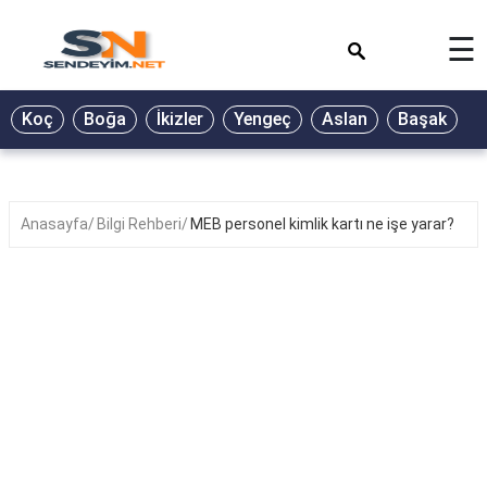
×
☰
BİYOGRAFİ
Koç
Boğa
İkizler
Yengeç
Aslan
Başak
T
GALERİ
GÜZEL
SÖZLER
Anasayfa
Bilgi Rehberi
MEB personel kimlik kartı ne işe yarar?
GÜNLÜK
BURÇ
ŞİİR
RÜYA
TABİRLERİ
TÜRKÜ
SÖZLERİ
YEMEK