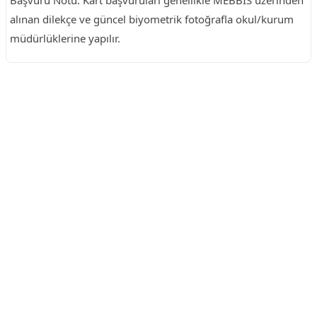
Başvuru Notu: Kart başvuruları genellikle MEBBİS üzerinden
alınan dilekçe ve güncel biyometrik fotoğrafla okul/kurum
müdürlüklerine yapılır.
Reklam Alanı