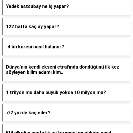
Yedek astsubay ne iş yapar?
122 hafta kaç ay yapar?
-4'ün karesi nasıl bulunur?
Dünya'nın kendi ekseni etrafında döndüğünü ilk kez
söyleyen bilim adamı kim..
1 trilyon mu daha büyük yoksa 10 milyon mu?
7/2 yüzde kaç eder?
Etil alkolün sentetik mi tarımsal mı olduğu nasıl