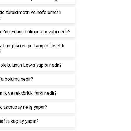
e türbidimetri ve nefelometri
?
er'in uydusu bulmaca cevabı nedir?
 hangi iki rengin karışımı ile elde
?
lekülünün Lewis yapısı nedir?
0'a bölümü nedir?
lık ve rektörlük farkı nedir?
k astsubay ne iş yapar?
hafta kaç ay yapar?