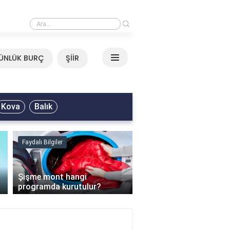
›
Mirkelam - Tavla Sözleri
ÜNLÜK BURÇ
ŞİİR
Kova
Balık
Faydalı Bilgiler
Faydalı Bilgiler
›
Şişme mont hangi
programda kurutulur?
Şofben suyu neden ısı