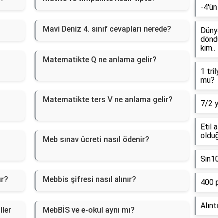
-4'ün
Mavi Deniz 4. sınıf cevapları nerede?
Dünya
döndü
kim..
Matematikte Q ne anlama gelir?
1 tri
mu?
Matematikte ters V ne anlama gelir?
7/2 
Etil 
olduğ
Meb sınav ücreti nasıl ödenir?
Sin1
ır?
Mebbis şifresi nasıl alınır?
400 
Alınt
ller
MebBİS ve e-okul aynı mı?