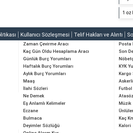
1 oz 
olitikası
Kullanıcı Sözleşmesi
Telif Hakları ve Alıntı
So
Zaman Çevirme Aracı
Posta
Kaç Gün Oldu Hesaplama Aracı
Son D
Günlük Burç Yorumları
Nöbetç
Haftalık Burç Yorumları
KYK Yu
Aylık Burç Yorumları
Kargo 
Maaş
Askerl
İlahi Sözleri
Futbol
Ne Demek
Atasöz
Eş Anlamlı Kelimeler
Müzik
Eczane
Ünlüle
Bulmaca
Kaç K
Deyimler Sözlüğü
Kalori