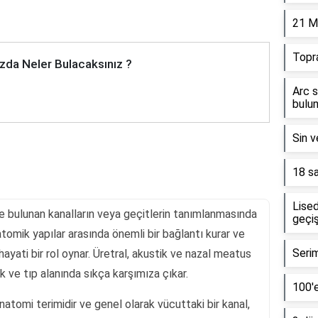
21 M
Topr
zda Neler Bulacaksınız ?
Arc s
bulun
Sin v
18 sa
Lised
e bulunan kanalların veya geçitlerin tanımlanmasında
geçiş
natomik yapılar arasında önemli bir bağlantı kurar ve
Serim
hayati bir rol oynar. Üretral, akustik ve nazal meatus
lık ve tıp alanında sıkça karşımıza çıkar.
100'e
natomi terimidir ve genel olarak vücuttaki bir kanal,