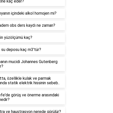
zine kaç eder?
yanın içindeki alkol homojen mi?
adem obs ders kaydı ne zaman?
'in yüzölçümü kaç?
n su deposu kaç m3'tür?
anın mucidi Johannes Gutenberg
r?
ta, özellikle kulak ve parmak
ında statik elektrik hissinin sebeb..
efe'de görüş ve önerme arasındaki
nedir?
tra ve haustrasyon nerede görülür?