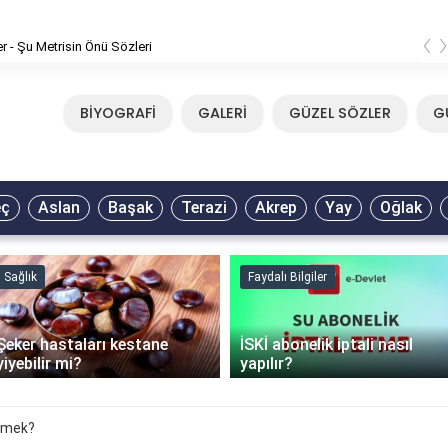
‹
er - Şu Metrisin Önü Sözleri
BİYOGRAFİ
GALERİ
GÜZEL SÖZLER
G
eç
Aslan
Başak
Terazi
Akrep
Yay
Oğlak
Sağlık
Faydalı Bilgiler
Şeker hastaları kestane
İSKİ abonelik iptali nasıl
yiyebilir mi?
yapılır?
emek?