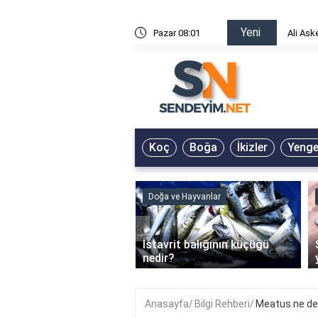
Yeni
risin Önü Sözleri
Pazar 08:01
Ali Ask
Koç
Boğa
İkizler
Yeng
ve Hayvanlar
Doğa ve Hayvanlar
‹
li en çok hangi iklimde
İstavrit balığının küçüğü
r?
nedir?
Anasayfa
Bilgi Rehberi
Meatus ne d