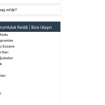
kaç ml'dir?
rumluluk Reddi
Bize Ulaşın
 Kodu
epremler
i Eczane
rtları
Şubeleri
ik
leri
r
m