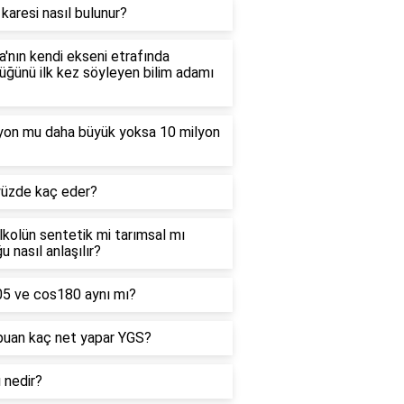
 karesi nasıl bulunur?
'nın kendi ekseni etrafında
ğünü ilk kez söyleyen bilim adamı
lyon mu daha büyük yoksa 10 milyon
yüzde kaç eder?
alkolün sentetik mi tarımsal mı
u nasıl anlaşılır?
05 ve cos180 aynı mı?
puan kaç net yapar YGS?
ı nedir?