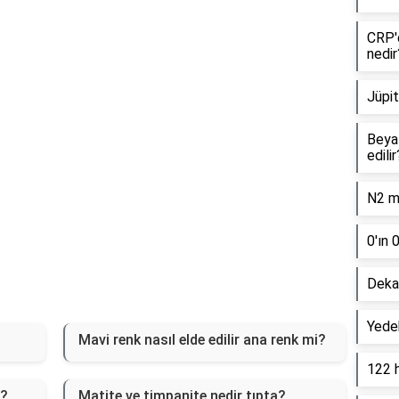
Reklam Alanı
CRP'd
nedir
Jüpit
Beyaz
edilir
N2 mo
0'ın 
Dekan
Yede
Mavi renk nasıl elde edilir ana renk mi?
122 
r?
Matite ve timpanite nedir tıpta?