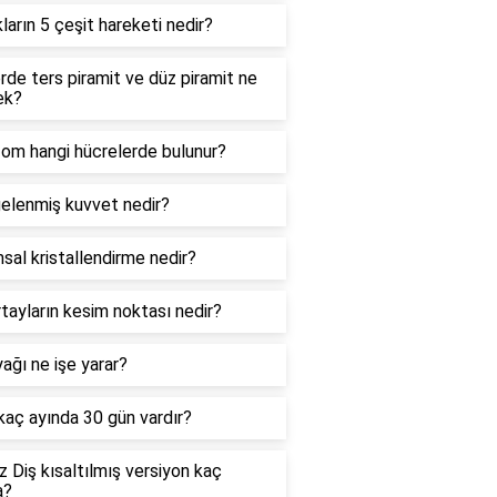
kların 5 çeşit hareketi nedir?
de ters piramit ve düz piramit ne
ek?
zom hangi hücrelerde bulunur?
elenmiş kuvvet nedir?
sal kristallendirme nedir?
tayların kesim noktası nedir?
ağı ne işe yarar?
 kaç ayında 30 gün vardır?
 Diş kısaltılmış versiyon kaç
a?