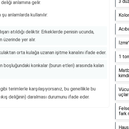
3 dü
deliği anlamına gelir.
şu anlamlarda kullanılır:
Kolon
Acıb
şarı atıldığı deliktir. Erkeklerde penisin ucunda,
n üzerinde yer alır.
İzmir
ulaktan orta kulağa uzanan işitme kanalını ifade eder.
1 to
n boşluğundaki konkalar (burun etleri) arasında kalan
Matb
kimdi
ibi terimlerle karşılaşıyorsanız, bu genellikle bu
Vücut
uçlar
 çıkış deliğinin) daralması durumunu ifade eder.
Fels
fark 
Haus