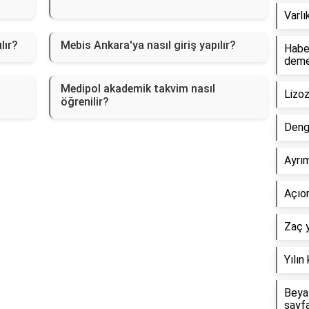
Varlı
lır?
Mebis Ankara'ya nasıl giriş yapılır?
Haber
dem
Medipol akademik takvim nasıl
Lizo
öğrenilir?
Deng
Ayrım
Açıor
Zaç y
Yılın
Beyaz
sayf