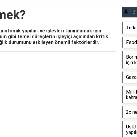
mek?
Bi
Türki
anatomik yapıları ve işlevleri tanımlamak için
num gibi temel süreçlerin işleyişi açısından kritik
ğlık durumunu etkileyen önemli faktörlerdir.
Feod
Bor m
için k
Reklam Alanı
Gazo
Milli
kahra
2x ne
ÜslÜ 
yapıl