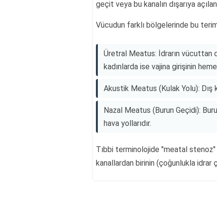
geçit veya bu kanalın dışarıya açılan 
Vücudun farklı bölgelerinde bu terim 
Üretral Meatus: İdrarın vücuttan dı
kadınlarda ise vajina girişinin heme
Akustik Meatus (Kulak Yolu): Dış k
Nazal Meatus (Burun Geçidi): Buru
hava yollarıdır.
Tıbbi terminolojide "meatal stenoz" g
kanallardan birinin (çoğunlukla idrar