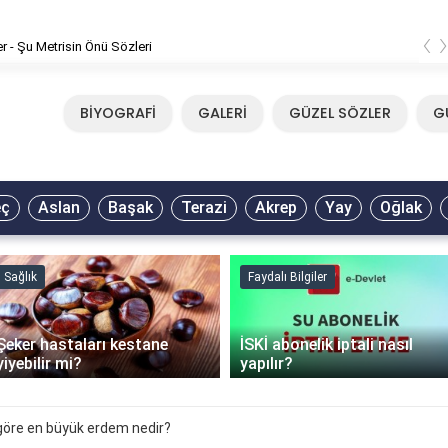
‹
er - Şu Metrisin Önü Sözleri
BİYOGRAFİ
GALERİ
GÜZEL SÖZLER
G
eç
Aslan
Başak
Terazi
Akrep
Yay
Oğlak
Sağlık
Faydalı Bilgiler
Şeker hastaları kestane
İSKİ abonelik iptali nasıl
yiyebilir mi?
yapılır?
göre en büyük erdem nedir?