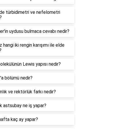
e türbidimetri ve nefelometri
?
er'in uydusu bulmaca cevabı nedir?
 hangi iki rengin karışımı ile elde
?
lekülünün Lewis yapısı nedir?
0'a bölümü nedir?
lık ve rektörlük farkı nedir?
k astsubay ne iş yapar?
hafta kaç ay yapar?