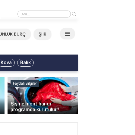
›
Mirkelam - Tavla Sözleri
ÜNLÜK BURÇ
ŞİİR
Kova
Balık
Faydalı Bilgiler
Faydalı Bilgiler
›
Şişme mont hangi
programda kurutulur?
Şofben suyu neden ısı