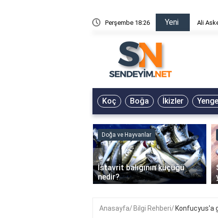
Yeni
risin Önü Sözleri
Perşembe 18:26
Ali Ask
Koç
Boğa
İkizler
Yeng
ve Hayvanlar
Doğa ve Hayvanlar
‹
li en çok hangi iklimde
İstavrit balığının küçüğü
r?
nedir?
Anasayfa
Bilgi Rehberi
Konfucyus'a 