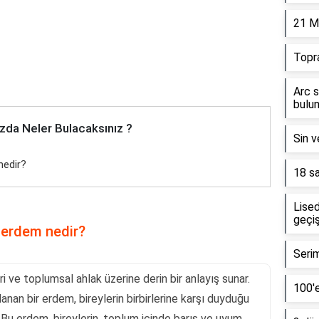
21 M
Topr
Arc s
bulun
zda Neler Bulacaksınız ?
Sin v
nedir?
18 sa
Lised
geçiş
 erdem nedir?
Serim
ri ve toplumsal ahlak üzerine derin bir anlayış sunar.
100'e
anan bir erdem, bireylerin birbirlerine karşı duyduğu
. Bu erdem, bireylerin, toplum içinde barış ve uyum