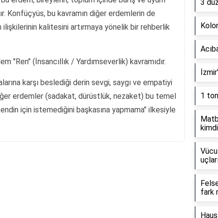
3 dü
ır. Konfüçyüs, bu kavramın diğer erdemlerin de
Kolon
lişkilerinin kalitesini artırmaya yönelik bir rehberlik
Acıb
m "Ren" (İnsancıllık / Yardımseverlik) kavramıdır.
İzmir
larına karşı beslediği derin sevgi, saygı ve empatiyi
1 to
ğer erdemler (sadakat, dürüstlük, nezaket) bu temel
kendin için istemediğini başkasına yapmama" ilkesiyle
Matb
kimdi
Vücut
uçlar
Reklam Alanı
Fels
fark 
Haus