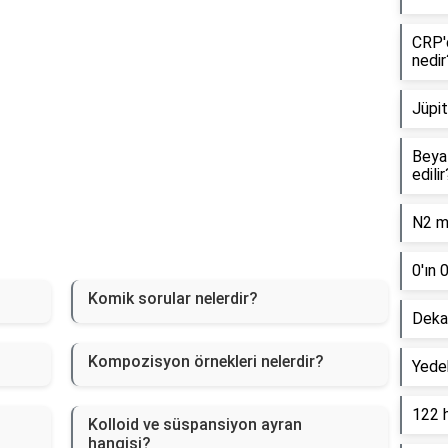
CRP'd
nedir
Jüpit
Beyaz
edilir
N2 mo
0'ın 
Komik sorular nelerdir?
Dekan
Kompozisyon örnekleri nelerdir?
Yede
122 
Kolloid ve süspansiyon ayran
hangisi?