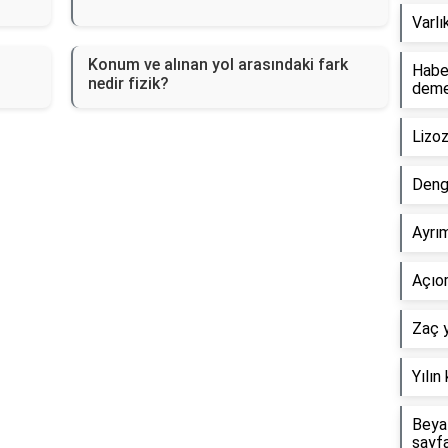
Varlı
Konum ve alınan yol arasındaki fark
Haber
nedir fizik?
dem
Lizo
Deng
Ayrım
Açıor
Zaç y
Yılın
Beyaz
sayf