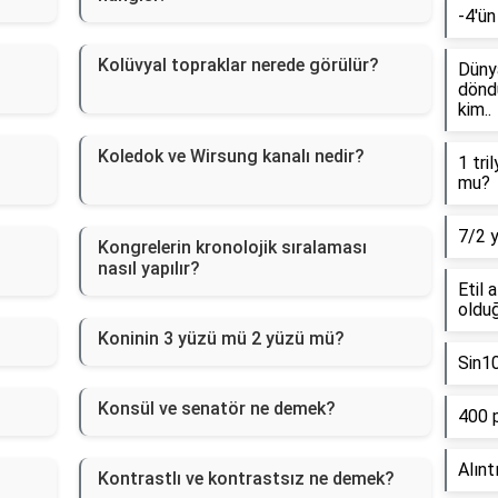
-4'ün
Kolüvyal topraklar nerede görülür?
Dünya
döndü
kim..
Koledok ve Wirsung kanalı nedir?
1 tri
mu?
7/2 
Kongrelerin kronolojik sıralaması
nasıl yapılır?
Etil 
olduğ
Koninin 3 yüzü mü 2 yüzü mü?
Sin1
Konsül ve senatör ne demek?
400 
Alınt
Kontrastlı ve kontrastsız ne demek?