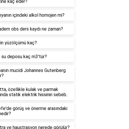
zine kaç eder?
yanın içindeki alkol homojen mi?
adem obs ders kaydı ne zaman?
'in yüzölçümü kaç?
n su deposu kaç m3'tür?
anın mucidi Johannes Gutenberg
r?
ta, özellikle kulak ve parmak
ında statik elektrik hissinin sebeb..
efe'de görüş ve önerme arasındaki
nedir?
tra ve haustrasyon nerede görülür?