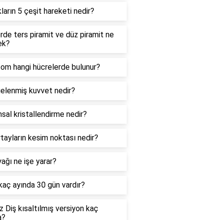
kların 5 çeşit hareketi nedir?
de ters piramit ve düz piramit ne
ek?
zom hangi hücrelerde bulunur?
elenmiş kuvvet nedir?
sal kristallendirme nedir?
tayların kesim noktası nedir?
ağı ne işe yarar?
 kaç ayında 30 gün vardır?
 Diş kısaltılmış versiyon kaç
a?