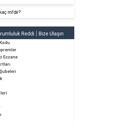
kaç ml'dir?
rumluluk Reddi
Bize Ulaşın
 Kodu
epremler
i Eczane
rtları
Şubeleri
ik
leri
r
m