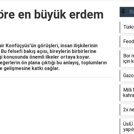
öre en büyük erdem
Bi
Türki
Feod
r Konfüçyüs'ün görüşleri, insan ilişkilerinin
Bu felsefi bakış açısı, bireylerin birbirlerine
Bor m
ği konusunda önemli ilkeler ortaya koyar.
için k
değerlerin ön plana çıktığı bu anlayış, toplumların
de gelişmesine katkı sağlar.
Gazo
Reklam Alanı
Milli
kahra
2x ne
ÜslÜ 
yapıl