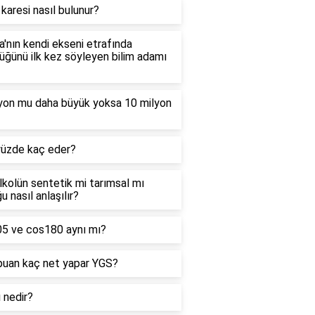
 karesi nasıl bulunur?
'nın kendi ekseni etrafında
ğünü ilk kez söyleyen bilim adamı
lyon mu daha büyük yoksa 10 milyon
yüzde kaç eder?
alkolün sentetik mi tarımsal mı
u nasıl anlaşılır?
05 ve cos180 aynı mı?
puan kaç net yapar YGS?
ı nedir?