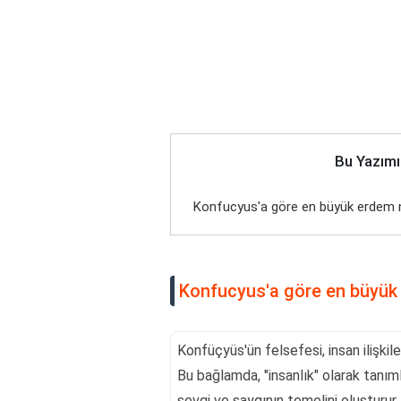
Bu Yazımı
Konfucyus'a göre en büyük erdem 
Konfucyus'a göre en büyük
Konfüçyüs'ün felsefesi, insan ilişkile
Bu bağlamda, "insanlık" olarak tanıml
sevgi ve saygının temelini oluşturur