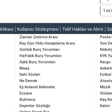
1 oz 
olitikası
Kullanıcı Sözleşmesi
Telif Hakları ve Alıntı
So
Zaman Çevirme Aracı
Posta
Kaç Gün Oldu Hesaplama Aracı
Son D
Günlük Burç Yorumları
Nöbetç
Haftalık Burç Yorumları
KYK Yu
Aylık Burç Yorumları
Kargo 
Maaş
Askerl
İlahi Sözleri
Futbol
Ne Demek
Atasöz
Eş Anlamlı Kelimeler
Müzik
Eczane
Ünlüle
Bulmaca
Kaç K
Deyimler Sözlüğü
Kalori