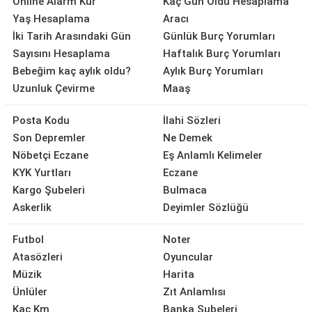
Online Alarm Kur
Kaç Gün Oldu Hesaplama
Yaş Hesaplama
Aracı
İki Tarih Arasındaki Gün
Günlük Burç Yorumları
Sayısını Hesaplama
Haftalık Burç Yorumları
Bebeğim kaç aylık oldu?
Aylık Burç Yorumları
Uzunluk Çevirme
Maaş
Posta Kodu
İlahi Sözleri
Son Depremler
Ne Demek
Nöbetçi Eczane
Eş Anlamlı Kelimeler
KYK Yurtları
Eczane
Kargo Şubeleri
Bulmaca
Askerlik
Deyimler Sözlüğü
Futbol
Noter
Atasözleri
Oyuncular
Müzik
Harita
Ünlüler
Zıt Anlamlısı
Kaç Km
Banka Şubeleri