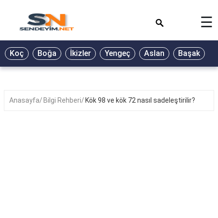
×
☰
BİYOGRAFİ
Koç
Boğa
İkizler
Yengeç
Aslan
Başak
T
GALERİ
GÜZEL
SÖZLER
Anasayfa
Bilgi Rehberi
Kök 98 ve kök 72 nasıl sadeleştirilir?
GÜNLÜK
BURÇ
ŞİİR
RÜYA
TABİRLERİ
TÜRKÜ
SÖZLERİ
YEMEK