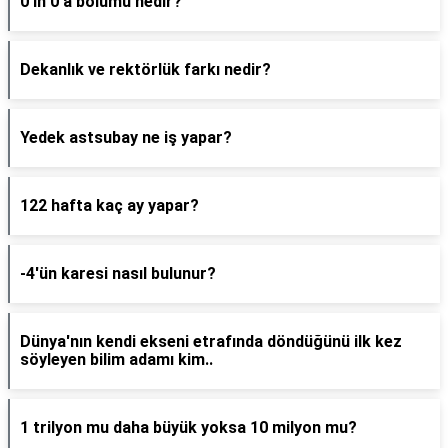
0'ın 0'a bölümü nedir?
Dekanlık ve rektörlük farkı nedir?
Yedek astsubay ne iş yapar?
122 hafta kaç ay yapar?
-4'ün karesi nasıl bulunur?
Dünya'nın kendi ekseni etrafında döndüğünü ilk kez
söyleyen bilim adamı kim..
1 trilyon mu daha büyük yoksa 10 milyon mu?