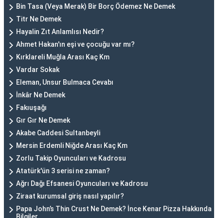
Bin Tasa (Veya Merak) Bir Borç Ödemez Ne Demek
Titr Ne Demek
Hayalin Zıt Anlamlısı Nedir?
Ahmet Hakan'ın eşi ve çocuğu var mı?
Kırklareli Muğla Arası Kaç Km
Vardar Sokak
Eleman, Unsur Bulmaca Cevabı
İnkâr Ne Demek
Fakıuşağı
Gır Gır Ne Demek
Akabe Caddesi Sultanbeyli
Mersin Erdemli Niğde Arası Kaç Km
Zorlu Takip Oyuncuları ve Kadrosu
Atatürk'ün 3 serisi ne zaman?
Ağrı Dağı Efsanesi Oyuncuları ve Kadrosu
Ziraat kurumsal giriş nasıl yapılır?
Papa John’s Thin Crust Ne Demek? İnce Kenar Pizza Hakkında
Bilgiler