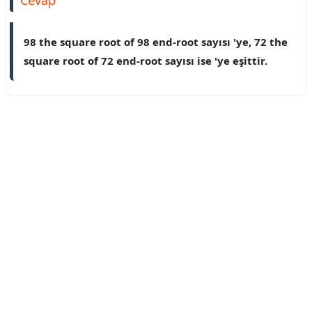
Cevap
98 the square root of 98 end-root sayısı 'ye, 72 the
square root of 72 end-root sayısı ise 'ye eşittir.
Reklam Alanı