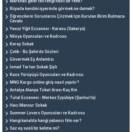
Marshall gelin teli rengi nasıl bir renk?
Rüyada kendini işyerinde görmek ne demek?
Öğrencilerin Sorunlarını Çözmek Için Kurulan Birim Bulmaca
Cevabı
Yavuz Yiğit Eczanesi - Karasu (Sakarya)
Niloya Oyuncuları ve Kadrosu
Karay Sokak
Çelik - Bu Şehirde Sözleri
Gövermek Eş Anlamlısı
İsmail Tartan Sokak Şişli
Kaos Yürüyüşü Oyuncuları ve Kadrosu
MNG Kargo online giriş nasıl yapılır?
Antalya Alanya Tokat Arası Kaç Km
Tutal Eczanesi - Merkez Eyyübiye (Şanlıurfa)
Hacı Mansur Sokak
Summer Lovers Oyuncuları ve Kadrosu
Hangi kanalda hangi yabancı film var?
Saz eş sesli bir kelime mi?