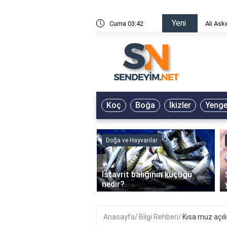
Yeni
risin Önü Sözleri
Cuma 03:42
Ali Ask
Koç
Boğa
İkizler
Yeng
ve Hayvanlar
Doğa ve Hayvanlar
‹
li en çok hangi iklimde
İstavrit balığının küçüğü
r?
nedir?
Anasayfa
Bilgi Rehberi
Kısa muz açıl