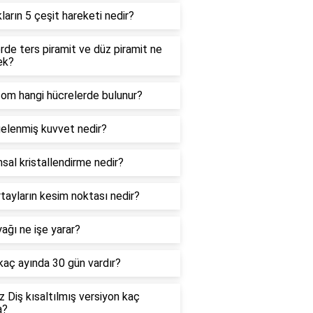
kların 5 çeşit hareketi nedir?
de ters piramit ve düz piramit ne
ek?
zom hangi hücrelerde bulunur?
elenmiş kuvvet nedir?
sal kristallendirme nedir?
tayların kesim noktası nedir?
ağı ne işe yarar?
 kaç ayında 30 gün vardır?
 Diş kısaltılmış versiyon kaç
a?