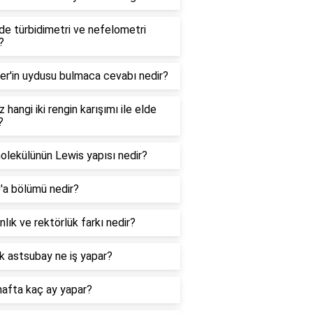
e türbidimetri ve nefelometri
?
er'in uydusu bulmaca cevabı nedir?
 hangi iki rengin karışımı ile elde
?
lekülünün Lewis yapısı nedir?
0'a bölümü nedir?
lık ve rektörlük farkı nedir?
k astsubay ne iş yapar?
hafta kaç ay yapar?