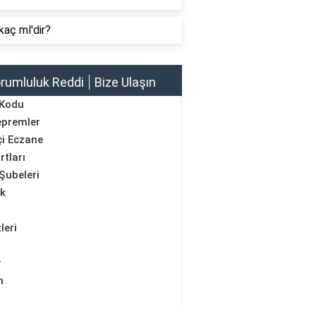
kaç ml'dir?
rumluluk Reddi
Bize Ulaşın
 Kodu
epremler
i Eczane
rtları
Şubeleri
ik
leri
r
m