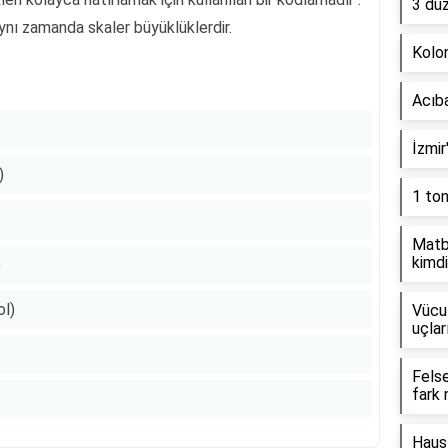
3 dü
nı zamanda skaler büyüklüklerdir.
Kolon
Acıb
İzmir
)
1 to
Matb
kimdi
)
ol)
Vücut
uçlar
Fels
fark 
Haus