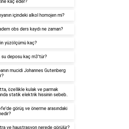
zine kaç eder?
yanın içindeki alkol homojen mi?
adem obs ders kaydı ne zaman?
'in yüzölçümü kaç?
n su deposu kaç m3'tür?
anın mucidi Johannes Gutenberg
r?
ta, özellikle kulak ve parmak
ında statik elektrik hissinin sebeb..
efe'de görüş ve önerme arasındaki
nedir?
tra ve haustrasyon nerede görülür?