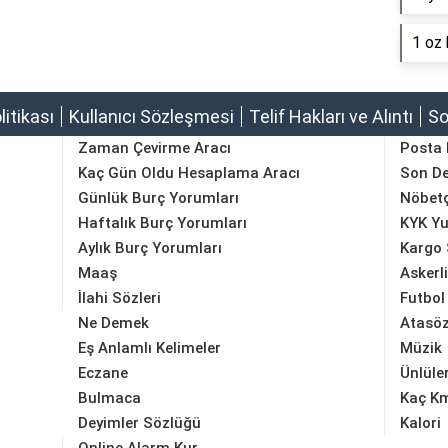
1 oz 
olitikası
Kullanıcı Sözleşmesi
Telif Hakları ve Alıntı
So
Zaman Çevirme Aracı
Posta
Kaç Gün Oldu Hesaplama Aracı
Son D
Günlük Burç Yorumları
Nöbetç
Haftalık Burç Yorumları
KYK Yu
Aylık Burç Yorumları
Kargo 
Maaş
Askerl
İlahi Sözleri
Futbol
Ne Demek
Atasöz
Eş Anlamlı Kelimeler
Müzik
Eczane
Ünlüle
Bulmaca
Kaç K
Deyimler Sözlüğü
Kalori