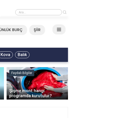
›
Mirkelam - Tavla Sözleri
ÜNLÜK BURÇ
ŞİİR
Kova
Balık
Faydalı Bilgiler
Faydalı Bilgiler
›
Şişme mont hangi
programda kurutulur?
Şofben suyu neden ısı