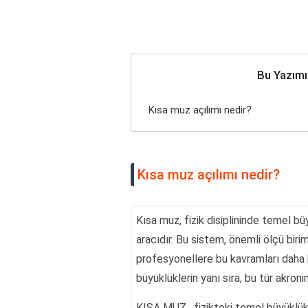
Bu Yazımı
Kısa muz açılımı nedir?
Kısa muz açılımı nedir?
Kısa muz, fizik disiplininde temel bü
aracıdır. Bu sistem, önemli ölçü biri
profesyonellere bu kavramları daha h
büyüklüklerin yanı sıra, bu tür akron
KISA MUZ , fizikteki temel büyüklükle