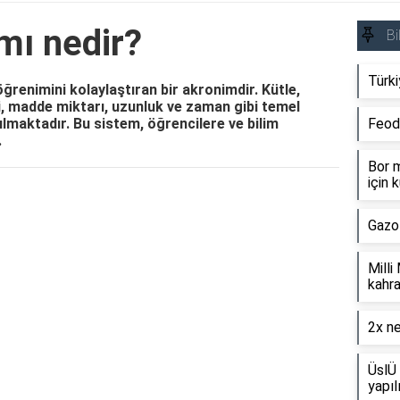
mı nedir?
Bi
Türki
öğrenimini kolaylaştıran bir akronimdir. Kütle,
eti, madde miktarı, uzunluk ve zaman gibi temel
ılmaktadır. Bu sistem, öğrencilere ve bilim
Feod
.
Bor m
için k
Reklam Alanı
Gazo
Milli
kahra
2x ne
ÜslÜ 
yapıl