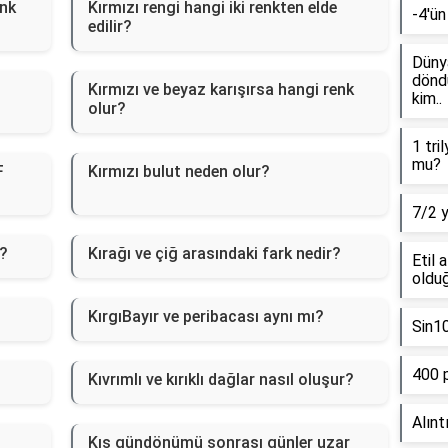
enk
Kırmızı rengi hangi iki renkten elde
-4'ün
edilir?
Dünya
döndü
Kırmızı ve beyaz karışırsa hangi renk
kim..
olur?
1 tri
mu?
F
Kırmızı bulut neden olur?
7/2 
r?
Kırağı ve çiğ arasındaki fark nedir?
Etil 
olduğ
KırgıBayır ve peribacası aynı mı?
Sin1
400 
Kıvrımlı ve kırıklı dağlar nasıl oluşur?
Alınt
Kış gündönümü sonrası günler uzar