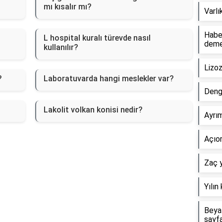
mı kısalır mı?
Varlı
Haber
L hospital kuralı türevde nasıl
dem
kullanılır?
Lizo
?
Laboratuvarda hangi meslekler var?
Deng
Lakolit volkan konisi nedir?
Ayrım
Açıor
Zaç y
Yılın
Beyaz
sayf