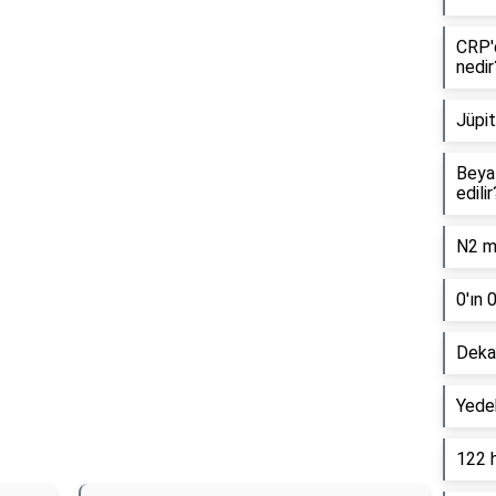
CRP'd
nedir
Reklam Alanı
Jüpit
Beyaz
edilir
N2 mo
0'ın 
Dekan
Yede
122 