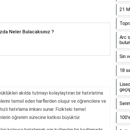
21 M
Topr
zda Neler Bulacaksınız ?
Arc s
bulun
Sin v
18 sa
Lised
geçiş
yüklükleri akılda tutmayı kolaylaştıran bir hatırlatma
mlerini temsil eden harflerden oluşur ve öğrencilere ve
Serim
ızlı hatırlama imkanı sunar. Fizikteki temel
imlerin öğrenim sürecine katkısı büyüktür.
100'e
ri kolayca hatırlamak için kullanılan bir kodlamadır .