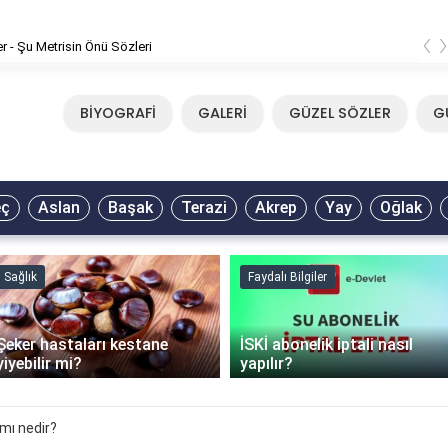
‹
er - Şu Metrisin Önü Sözleri
BİYOGRAFİ
GALERİ
GÜZEL SÖZLER
G
eç
Aslan
Başak
Terazi
Akrep
Yay
Oğlak
Sağlık
Faydalı Bilgiler
Şeker hastaları kestane
İSKİ abonelik iptali nasıl
yiyebilir mi?
yapılır?
ımı nedir?