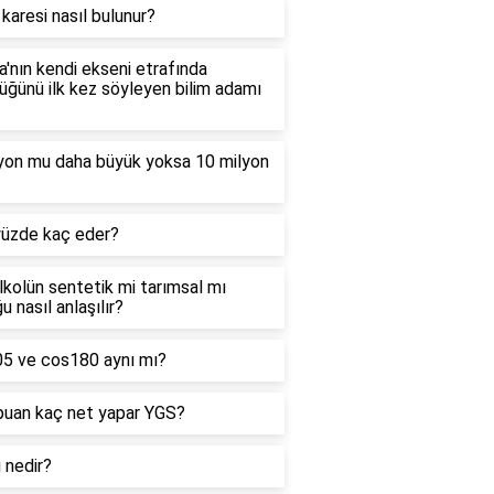
 karesi nasıl bulunur?
'nın kendi ekseni etrafında
ğünü ilk kez söyleyen bilim adamı
lyon mu daha büyük yoksa 10 milyon
yüzde kaç eder?
alkolün sentetik mi tarımsal mı
u nasıl anlaşılır?
05 ve cos180 aynı mı?
puan kaç net yapar YGS?
ı nedir?