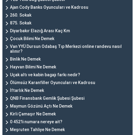
Ajan Cody Banks Oyuncuları ve Kadrosu
260. Sokak
875. Sokak
Diyarbakır Elazığ Arası Kaç Km
Çocuk Bilimi Ne Demek
Van YYÜ Dursun Odabaş Tıp Merkezi online randevu nasıl
alınır?
Binlik Ne Demek
Hayvan Bilimi Ne Demek
Uçak altı ve kabin bagajı farkı nedir?
Ölümsüz Karanfiller Oyuncuları ve Kadrosu
İftarlık Ne Demek
QNB Finansbank Gemlik Şubesi Şubesi
Maymun Gözünü Açtı Ne Demek
Kirli Çamaşır Ne Demek
0 452'li numara nereye ait?
Meşruten Tahliye Ne Demek