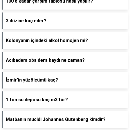
100'e kadar çarpım tablosu nasıl yapılır?
3 düzine kaç eder?
Kolonyanın içindeki alkol homojen mi?
Acıbadem obs ders kaydı ne zaman?
İzmir'in yüzölçümü kaç?
1 ton su deposu kaç m3'tür?
Matbanın mucidi Johannes Gutenberg kimdir?