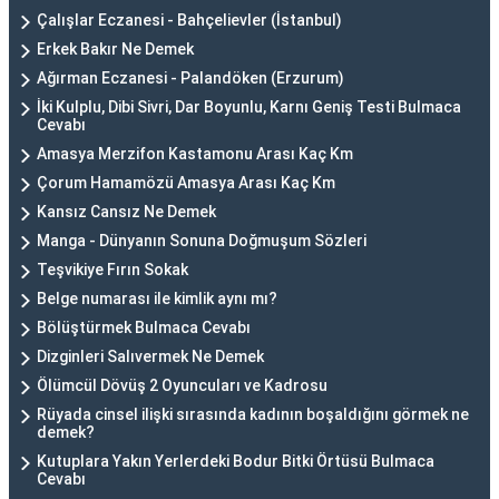
Çalışlar Eczanesi - Bahçelievler (İstanbul)
Erkek Bakır Ne Demek
Ağırman Eczanesi - Palandöken (Erzurum)
İki Kulplu, Dibi Sivri, Dar Boyunlu, Karnı Geniş Testi Bulmaca
Cevabı
Amasya Merzifon Kastamonu Arası Kaç Km
Çorum Hamamözü Amasya Arası Kaç Km
Kansız Cansız Ne Demek
Manga - Dünyanın Sonuna Doğmuşum Sözleri
Teşvikiye Fırın Sokak
Belge numarası ile kimlik aynı mı?
Bölüştürmek Bulmaca Cevabı
Dizginleri Salıvermek Ne Demek
Ölümcül Dövüş 2 Oyuncuları ve Kadrosu
Rüyada cinsel ilişki sırasında kadının boşaldığını görmek ne
demek?
Kutuplara Yakın Yerlerdeki Bodur Bitki Örtüsü Bulmaca
Cevabı