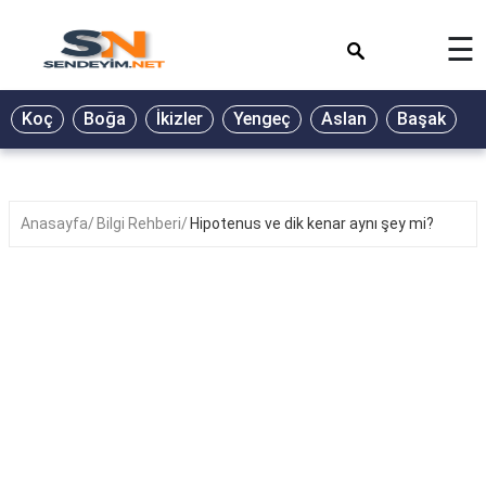
×
☰
BİYOGRAFİ
Koç
Boğa
İkizler
Yengeç
Aslan
Başak
T
GALERİ
GÜZEL
SÖZLER
Anasayfa
Bilgi Rehberi
Hipotenus ve dik kenar aynı şey mi?
GÜNLÜK
BURÇ
ŞİİR
RÜYA
TABİRLERİ
TÜRKÜ
SÖZLERİ
YEMEK