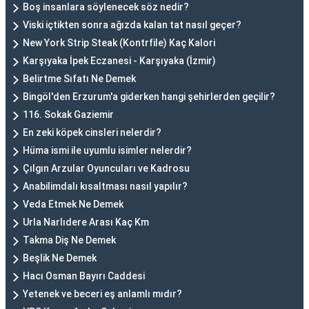
Boş insanlara söylenecek söz nedir?
Viski içtikten sonra ağızda kalan tat nasıl geçer?
New York Strip Steak (Kontrfile) Kaç Kalori
Karşıyaka İpek Eczanesi - Karşıyaka (İzmir)
Belirtme Sıfatı Ne Demek
Bingöl'den Erzurum'a giderken hangi şehirlerden geçilir?
116. Sokak Gaziemir
En zeki köpek cinsleri nelerdir?
Hüma ismi ile uyumlu isimler nelerdir?
Çılgın Arzular Oyuncuları ve Kadrosu
Anabilimdalı kısaltması nasıl yapılır?
Veda Etmek Ne Demek
Urla Narlıdere Arası Kaç Km
Takma Diş Ne Demek
Beşlik Ne Demek
Hacı Osman Bayırı Caddesi
Yetenek ve beceri eş anlamlı mıdır?