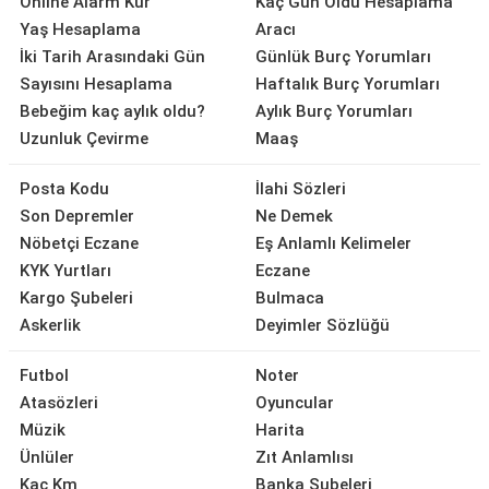
Online Alarm Kur
Kaç Gün Oldu Hesaplama
Yaş Hesaplama
Aracı
İki Tarih Arasındaki Gün
Günlük Burç Yorumları
Sayısını Hesaplama
Haftalık Burç Yorumları
Bebeğim kaç aylık oldu?
Aylık Burç Yorumları
Uzunluk Çevirme
Maaş
Posta Kodu
İlahi Sözleri
Son Depremler
Ne Demek
Nöbetçi Eczane
Eş Anlamlı Kelimeler
KYK Yurtları
Eczane
Kargo Şubeleri
Bulmaca
Askerlik
Deyimler Sözlüğü
Futbol
Noter
Atasözleri
Oyuncular
Müzik
Harita
Ünlüler
Zıt Anlamlısı
Kaç Km
Banka Şubeleri