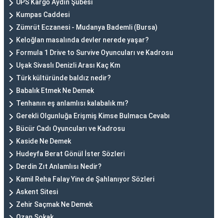
UPS Kargo Aydın Şubesi
Kumpas Caddesi
Zümrüt Eczanesi - Mudanya Bademli (Bursa)
Keloğlan masalında devler nerede yaşar?
Formula 1 Drive to Survive Oyuncuları ve Kadrosu
Uşak Sivaslı Denizli Arası Kaç Km
Türk kültüründe baldız nedir?
Babalık Etmek Ne Demek
Tenhanın eş anlamlısı kalabalık mı?
Gerekli Olgunluğa Erişmiş Kimse Bulmaca Cevabı
Bücür Cadı Oyuncuları ve Kadrosu
Kaside Ne Demek
Hudeyfa Berat Gönül İster Sözleri
Derdin Zıt Anlamlısı Nedir?
Kamil Reha Falay Yine de Şahlanıyor Sözleri
Askent Sitesi
Zehir Saçmak Ne Demek
Ozan Sokak