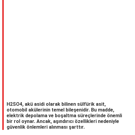
TARİFLERİ
HİKAYELER
Bize
Ulaşın
H2SO4, akü asidi olarak bilinen sülfürik asit,
otomobil akülerinin temel bileşenidir. Bu madde,
elektrik depolama ve boşaltma süreçlerinde önemli
bir rol oynar. Ancak, aşındırıcı özellikleri nedeniyle
güvenlik önlemleri alınması şarttır.