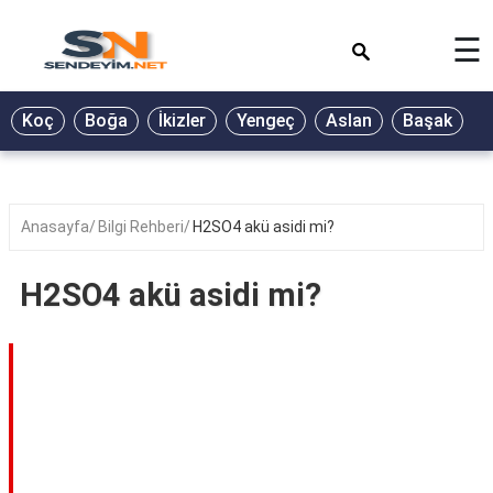
×
☰
BİYOGRAFİ
Koç
Boğa
İkizler
Yengeç
Aslan
Başak
T
GALERİ
GÜZEL
SÖZLER
Anasayfa
Bilgi Rehberi
H2SO4 akü asidi mi?
GÜNLÜK
BURÇ
H2SO4 akü asidi mi?
ŞİİR
RÜYA
TABİRLERİ
TÜRKÜ
SÖZLERİ
YEMEK