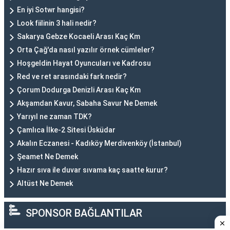
En iyi Sotwr hangisi?
Look fiilinin 3 hali nedir?
Sakarya Gebze Kocaeli Arası Kaç Km
Orta Çağ'da nasıl yazılır örnek cümleler?
Hoşgeldin Hayat Oyuncuları ve Kadrosu
Red ve ret arasındaki fark nedir?
Çorum Dodurga Denizli Arası Kaç Km
Akşamdan Kavur, Sabaha Savur Ne Demek
Yarıyıl ne zaman TDK?
Çamlıca İlke-2 Sitesi Üsküdar
Akalın Eczanesi - Kadıköy Merdivenköy (İstanbul)
Şeamet Ne Demek
Hazır sıva ile duvar sıvama kaç saatte kurur?
Altüst Ne Demek
SPONSOR BAĞLANTILAR