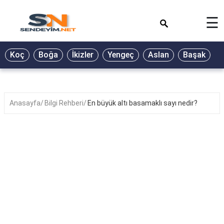
×
☰
BİYOGRAFİ
Koç
Boğa
İkizler
Yengeç
Aslan
Başak
T
GALERİ
GÜZEL
SÖZLER
Anasayfa
Bilgi Rehberi
En büyük altı basamaklı sayı nedir?
GÜNLÜK
BURÇ
ŞİİR
RÜYA
TABİRLERİ
TÜRKÜ
SÖZLERİ
YEMEK