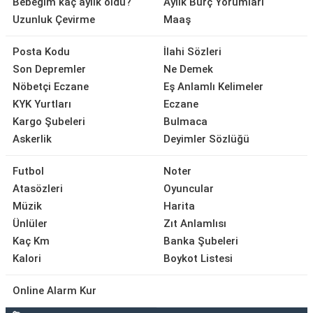
Bebeğim kaç aylık oldu?
Aylık Burç Yorumları
Uzunluk Çevirme
Maaş
Posta Kodu
İlahi Sözleri
Son Depremler
Ne Demek
Nöbetçi Eczane
Eş Anlamlı Kelimeler
KYK Yurtları
Eczane
Kargo Şubeleri
Bulmaca
Askerlik
Deyimler Sözlüğü
Futbol
Noter
Atasözleri
Oyuncular
Müzik
Harita
Ünlüler
Zıt Anlamlısı
Kaç Km
Banka Şubeleri
Kalori
Boykot Listesi
Online Alarm Kur