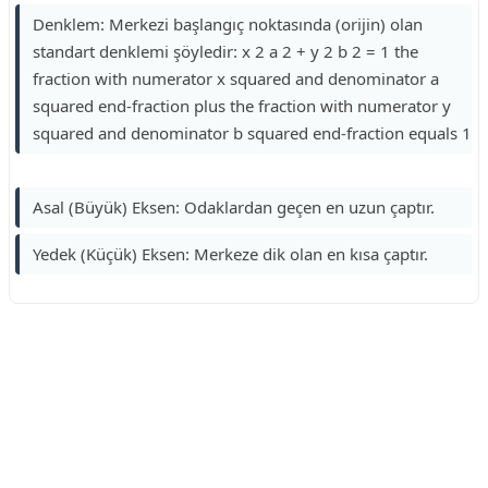
Denklem: Merkezi başlangıç noktasında (orijin) olan
standart denklemi şöyledir: x 2 a 2 + y 2 b 2 = 1 the
fraction with numerator x squared and denominator a
squared end-fraction plus the fraction with numerator y
squared and denominator b squared end-fraction equals 1
Asal (Büyük) Eksen: Odaklardan geçen en uzun çaptır.
Yedek (Küçük) Eksen: Merkeze dik olan en kısa çaptır.
Reklam Alanı