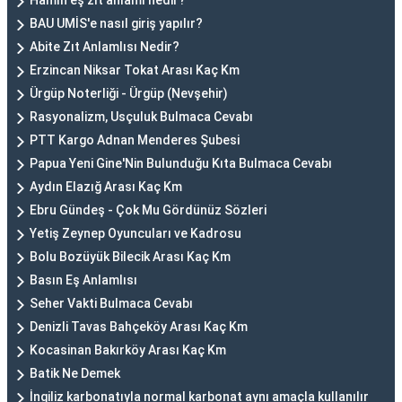
Hamın eş zıt anlamı nedir?
BAU UMİS'e nasıl giriş yapılır?
Abite Zıt Anlamlısı Nedir?
Erzincan Niksar Tokat Arası Kaç Km
Ürgüp Noterliği - Ürgüp (Nevşehir)
Rasyonalizm, Usçuluk Bulmaca Cevabı
PTT Kargo Adnan Menderes Şubesi
Papua Yeni Gine'Nin Bulunduğu Kıta Bulmaca Cevabı
Aydın Elazığ Arası Kaç Km
Ebru Gündeş - Çok Mu Gördünüz Sözleri
Yetiş Zeynep Oyuncuları ve Kadrosu
Bolu Bozüyük Bilecik Arası Kaç Km
Basın Eş Anlamlısı
Seher Vakti Bulmaca Cevabı
Denizli Tavas Bahçeköy Arası Kaç Km
Kocasinan Bakırköy Arası Kaç Km
Batik Ne Demek
İngiliz karbonatıyla normal karbonat aynı amaçla kullanılır