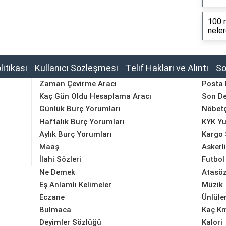
100 m
neler
olitikası
Kullanıcı Sözleşmesi
Telif Hakları ve Alıntı
So
Zaman Çevirme Aracı
Posta
Kaç Gün Oldu Hesaplama Aracı
Son D
Günlük Burç Yorumları
Nöbetç
Haftalık Burç Yorumları
KYK Yu
Aylık Burç Yorumları
Kargo 
Maaş
Askerl
İlahi Sözleri
Futbol
Ne Demek
Atasöz
Eş Anlamlı Kelimeler
Müzik
Eczane
Ünlüle
Bulmaca
Kaç K
Deyimler Sözlüğü
Kalori