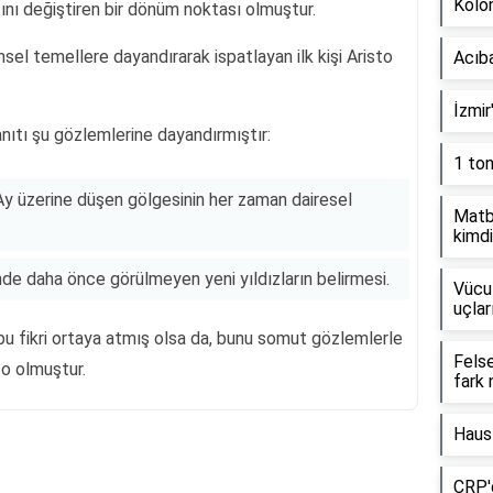
Kolon
nı değiştiren bir dönüm noktası olmuştur.
sel temellere dayandırarak ispatlayan ilk kişi Aristo
Acıb
İzmir
nıtı şu gözlemlerine dayandırmıştır:
1 to
Ay üzerine düşen gölgesinin her zaman dairesel
Matb
kimdi
e daha önce görülmeyen yeni yıldızların belirmesi.
Vücut
uçlar
 bu fikri ortaya atmış olsa da, bunu somut gözlemlerle
Fels
o olmuştur.
fark 
Haus
CRP'd