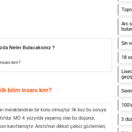
Topr
Arc s
bulun
Sin v
zda Neler Bulacaksınız ?
18 sa
 insanı kim?
Lised
geçiş
ilk bilim insanı kim?
Serim
100'e
arı meraklandıran bir konu olmuştur. İlk kez bu soruya
isto'dur. MÖ 4. yüzyılda yaşamış olan bu düşünür,
3 dü
nı kanıtlamıştır. Aristo'nun dikkat çekici gözlemleri,