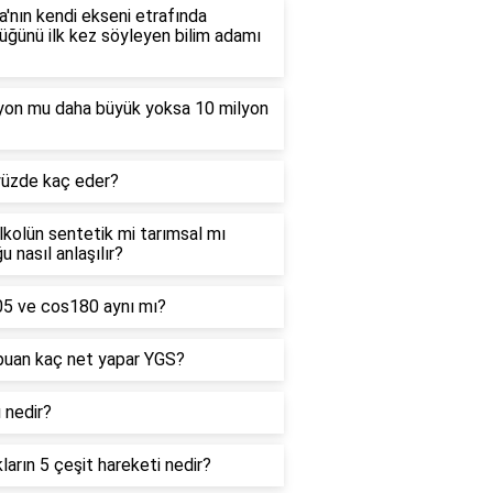
'nın kendi ekseni etrafında
ğünü ilk kez söyleyen bilim adamı
lyon mu daha büyük yoksa 10 milyon
yüzde kaç eder?
alkolün sentetik mi tarımsal mı
u nasıl anlaşılır?
05 ve cos180 aynı mı?
puan kaç net yapar YGS?
ı nedir?
kların 5 çeşit hareketi nedir?