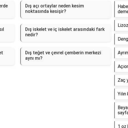
erde
Dış açı ortaylar neden kesim
Haber
noktasında kesişir?
dem
Lizo
ıl
Dış iskelet ve iç iskelet arasındaki fark
nedir?
Deng
et
Dış teğet ve çevrel çemberin merkezi
Ayrım
aynı mı?
Açıor
Zaç y
Yılın
Beyaz
sayf
1 oz 