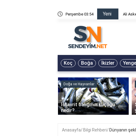
Yeni
risin Önü Sözleri
Perşembe 03:54
Ali Ask
Koç
Boğa
İkizler
Yeng
ve Hayvanlar
Doğa ve Hayvanlar
‹
li en çok hangi iklimde
İstavrit balığının küçüğü
r?
nedir?
Anasayfa
Bilgi Rehberi
Dünyanın şekli