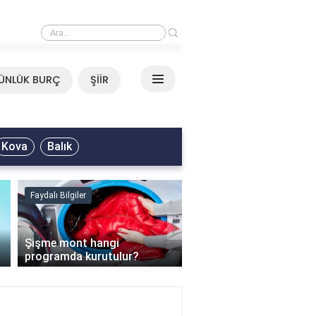
›
Mirkelam - Tavla Sözleri
ÜNLÜK BURÇ
ŞİİR
Kova
Balık
Faydalı Bilgiler
Faydalı Bilgiler
›
Şişme mont hangi
programda kurutulur?
Şofben suyu neden ısı