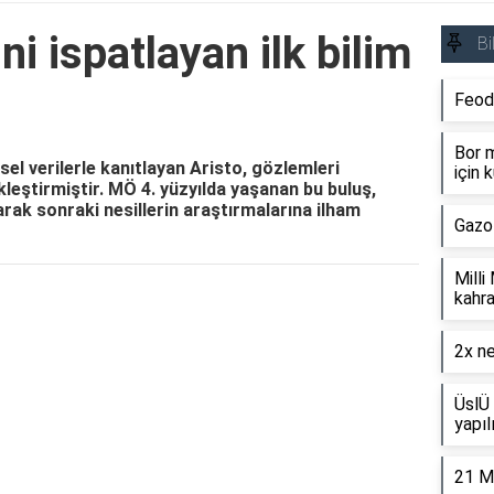
i ispatlayan ilk bilim
Bi
Feod
Bor m
msel verilerle kanıtlayan Aristo, gözlemleri
için k
leştirmiştir. MÖ 4. yüzyılda yaşanan bu buluş,
tarak sonraki nesillerin araştırmalarına ilham
Gazo
Milli
kahra
Reklam Alanı
2x ne
ÜslÜ 
yapıl
21 M