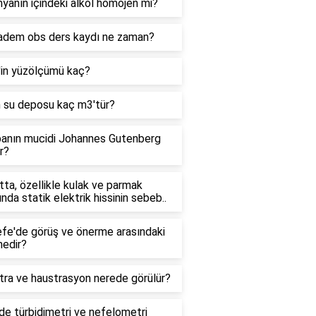
yanın içindeki alkol homojen mi?
adem obs ders kaydı ne zaman?
'in yüzölçümü kaç?
n su deposu kaç m3'tür?
anın mucidi Johannes Gutenberg
r?
ta, özellikle kulak ve parmak
ında statik elektrik hissinin sebeb..
efe'de görüş ve önerme arasındaki
nedir?
tra ve haustrasyon nerede görülür?
e türbidimetri ve nefelometri