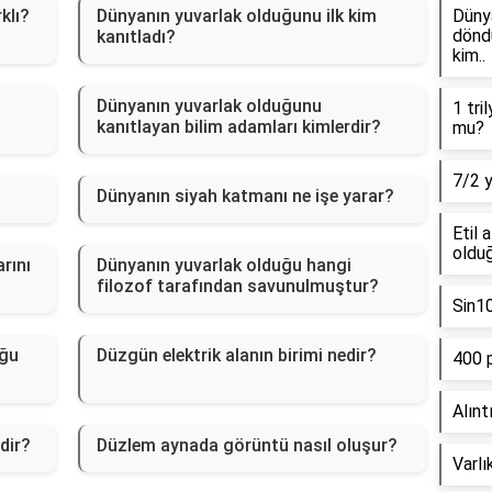
klı?
Dünyanın yuvarlak olduğunu ilk kim
Dünya
döndü
kanıtladı?
kim..
Dünyanın yuvarlak olduğunu
1 tri
kanıtlayan bilim adamları kimlerdir?
mu?
7/2 
Dünyanın siyah katmanı ne işe yarar?
Etil 
olduğ
rını
Dünyanın yuvarlak olduğu hangi
filozof tarafından savunulmuştur?
Sin1
uğu
Düzgün elektrik alanın birimi nedir?
400 
Alınt
dir?
Düzlem aynada görüntü nasıl oluşur?
Varlı