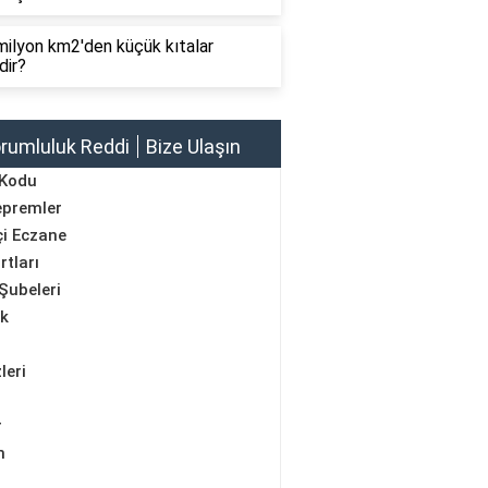
ilyon km2'den küçük kıtalar
dir?
rumluluk Reddi
Bize Ulaşın
 Kodu
epremler
i Eczane
rtları
Şubeleri
ik
leri
r
m