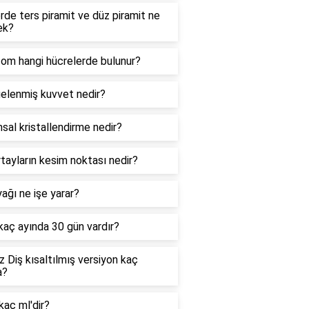
de ters piramit ve düz piramit ne
ek?
zom hangi hücrelerde bulunur?
elenmiş kuvvet nedir?
sal kristallendirme nedir?
tayların kesim noktası nedir?
ağı ne işe yarar?
 kaç ayında 30 gün vardır?
 Diş kısaltılmış versiyon kaç
a?
kaç ml'dir?