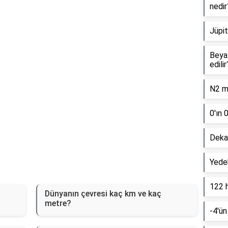
Reklam Alanı
nedir
Jüpit
Beyaz
edilir
N2 mo
0'ın 
Dekan
Yede
122 
Dünyanın çevresi kaç km ve kaç
metre?
-4'ün