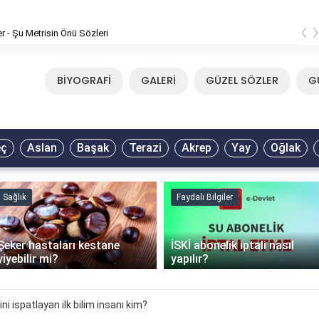
‹
er - Şu Metrisin Önü Sözleri
BİYOGRAFİ
GALERİ
GÜZEL SÖZLER
G
eç
Aslan
Başak
Terazi
Akrep
Yay
Oğlak
Sağlık
Faydalı Bilgiler
Şeker hastaları kestane
İSKİ abonelik iptali nasıl
yiyebilir mi?
yapılır?
ni ispatlayan ilk bilim insanı kim?