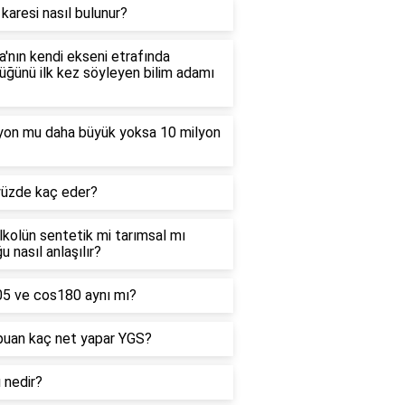
 karesi nasıl bulunur?
'nın kendi ekseni etrafında
ğünü ilk kez söyleyen bilim adamı
lyon mu daha büyük yoksa 10 milyon
yüzde kaç eder?
alkolün sentetik mi tarımsal mı
u nasıl anlaşılır?
05 ve cos180 aynı mı?
puan kaç net yapar YGS?
ı nedir?