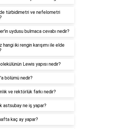
e türbidimetri ve nefelometri
?
er'in uydusu bulmaca cevabı nedir?
 hangi iki rengin karışımı ile elde
?
lekülünün Lewis yapısı nedir?
0'a bölümü nedir?
lık ve rektörlük farkı nedir?
k astsubay ne iş yapar?
hafta kaç ay yapar?