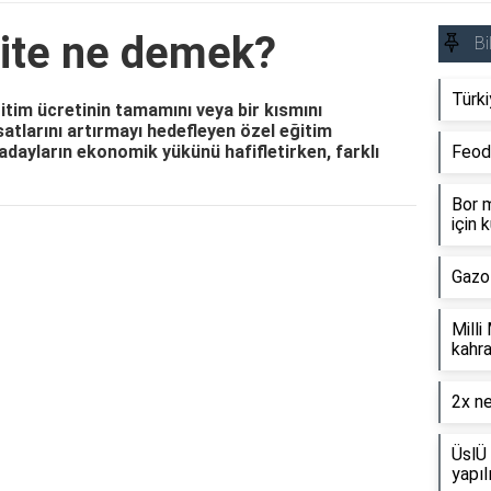
site ne demek?
Bi
Türki
itim ücretinin tamamını veya bir kısmını
atlarını artırmayı hedefleyen özel eğitim
ı adayların ekonomik yükünü hafifletirken, farklı
Feod
Bor m
için k
Reklam Alanı
Gazo
Milli
kahra
2x ne
ÜslÜ 
yapıl