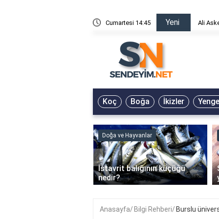
Yeni
risin Önü Sözleri
Cumartesi 14:45
Ali Ask
Koç
Boğa
İkizler
Yeng
ve Hayvanlar
Doğa ve Hayvanlar
‹
li en çok hangi iklimde
İstavrit balığının küçüğü
r?
nedir?
Anasayfa
Bilgi Rehberi
Burslu üniver