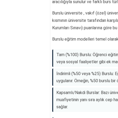
aracılığıyla sunulur ve farklı burs tür
Burslu üniversite , vakıf (özel) üniv
kısmının üniversite tarafından karş
Kurumları Sınavı) puanlarına göre bu 
Burslu eğitim modelleri temel olarak
Tam (%100) Burslu: Öğrenci eğiti
veya sosyal faaliyetler gibi ek mas
İndirimli (%50 veya %25) Burslu: E
uygulanır. Örneğin, %50 burslu bir 
Kapsamlı/Nakdi Burslar: Bazı ünive
muafiyetinin yanı sıra aylık cep h
sağlar.