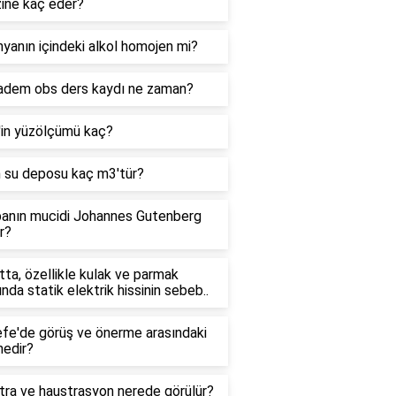
zine kaç eder?
yanın içindeki alkol homojen mi?
adem obs ders kaydı ne zaman?
'in yüzölçümü kaç?
n su deposu kaç m3'tür?
anın mucidi Johannes Gutenberg
r?
ta, özellikle kulak ve parmak
ında statik elektrik hissinin sebeb..
efe'de görüş ve önerme arasındaki
nedir?
tra ve haustrasyon nerede görülür?