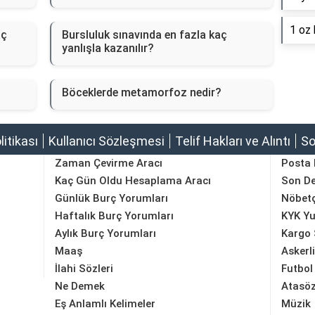
1 oz 
aç
Bursluluk sınavında en fazla kaç
yanlışla kazanılır?
Böceklerde metamorfoz nedir?
olitikası
Kullanıcı Sözleşmesi
Telif Hakları ve Alıntı
So
Zaman Çevirme Aracı
Posta
Kaç Gün Oldu Hesaplama Aracı
Son D
Günlük Burç Yorumları
Nöbetç
Haftalık Burç Yorumları
KYK Yu
Aylık Burç Yorumları
Kargo 
Maaş
Askerl
İlahi Sözleri
Futbol
Ne Demek
Atasöz
Eş Anlamlı Kelimeler
Müzik