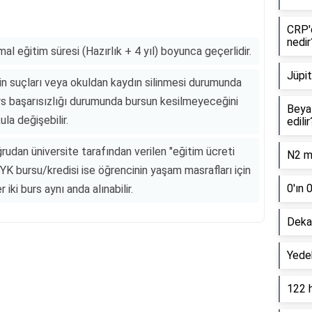
CRP'd
nedir
mal eğitim süresi (Hazırlık + 4 yıl) boyunca geçerlidir.
Jüpit
lin suçları veya okuldan kaydın silinmesi durumunda
ders başarısızlığı durumunda bursun kesilmeyeceğini
Beyaz
la değişebilir.
edilir
ğrudan üniversite tarafından verilen "eğitim ücreti
N2 mo
k KYK bursu/kredisi ise öğrencinin yaşam masrafları için
0'ın 
iki burs aynı anda alınabilir.
Dekan
Yede
Reklam Alanı
122 