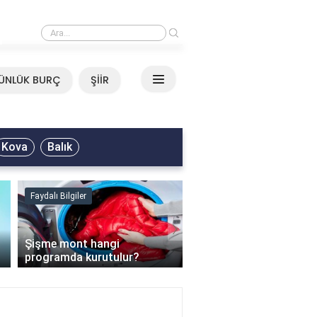
›
Mirkelam - Tavla Sözleri
ÜNLÜK BURÇ
ŞİİR
Kova
Balık
Faydalı Bilgiler
Faydalı Bilgiler
›
Şişme mont hangi
programda kurutulur?
Şofben suyu neden ısı