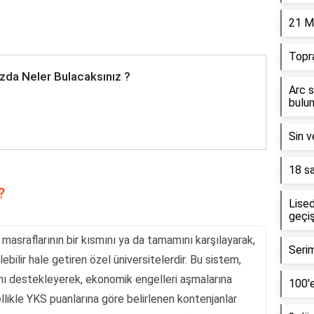
21 M
Topr
zda Neler Bulacaksınız ?
Arc s
bulun
Sin v
18 sa
?
Lised
geçiş
 masraflarının bir kısmını ya da tamamını karşılayarak,
Serim
ebilir hale getiren özel üniversitelerdir. Bu sistem,
rını destekleyerek, ekonomik engelleri aşmalarına
100'e
ellikle YKS puanlarına göre belirlenen kontenjanlar