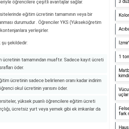
3 dü
leriyle öğrencilere çeşitli avantajlar sağlar.
ersitelerinde eğitim ücretinin tamamının veya bir
Kolon
ılanması durumudur . Öğrenciler YKS (Yükseköğretim
Acıb
kontenjanlara yerleşirler.
 şu şekildedir:
İzmir
1 to
m ücretinin tamamından muaftır. Sadece kayıt ücreti
rafları öder.
Matb
kimdi
ğitim ücretinin sadece belirlenen oranı kadar indirim
öğrenci okul ücretinin yarısını öder.
Vücut
uçlar
rsiteler, yüksek puanlı öğrencilere eğitim ücreti
Fels
arçlığı, ücretsiz yurt veya yemek gibi ek imkanlar da
fark 
Haus