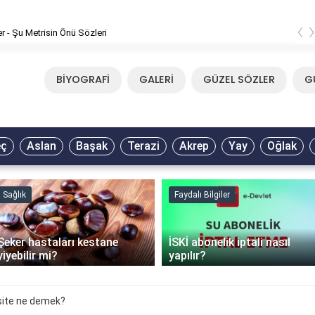
‹
er - Şu Metrisin Önü Sözleri
BİYOGRAFİ
GALERİ
GÜZEL SÖZLER
G
eç
Aslan
Başak
Terazi
Akrep
Yay
Oğlak
Sağlık
Faydalı Bilgiler
Şeker hastaları kestane
İSKİ abonelik iptali nasıl
yiyebilir mi?
yapılır?
site ne demek?