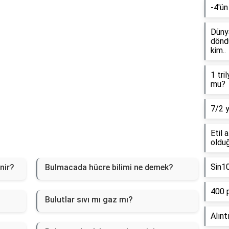
-4'ün
Dünya
döndü
kim..
1 tri
mu?
7/2 
Etil 
olduğ
Sin1
nir?
Bulmacada hücre bilimi ne demek?
400 
Bulutlar sıvı mı gaz mı?
Alınt