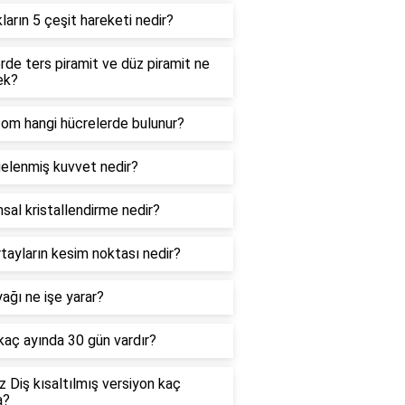
kların 5 çeşit hareketi nedir?
de ters piramit ve düz piramit ne
ek?
zom hangi hücrelerde bulunur?
elenmiş kuvvet nedir?
sal kristallendirme nedir?
tayların kesim noktası nedir?
ağı ne işe yarar?
 kaç ayında 30 gün vardır?
 Diş kısaltılmış versiyon kaç
a?