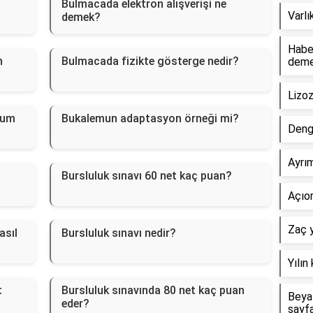
Bulmacada elektron alışverişi ne
Varlı
demek?
Haber
n
Bulmacada fizikte gösterge nedir?
dem
Lizo
rum
Bukalemun adaptasyon örneği mi?
Deng
Ayrım
Bursluluk sınavı 60 net kaç puan?
Açıor
Zaç y
asıl
Bursluluk sınavı nedir?
Yılın
t
Bursluluk sınavında 80 net kaç puan
Beyaz
eder?
sayf