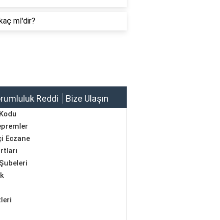
kaç ml'dir?
rumluluk Reddi
Bize Ulaşın
 Kodu
epremler
i Eczane
rtları
Şubeleri
ik
leri