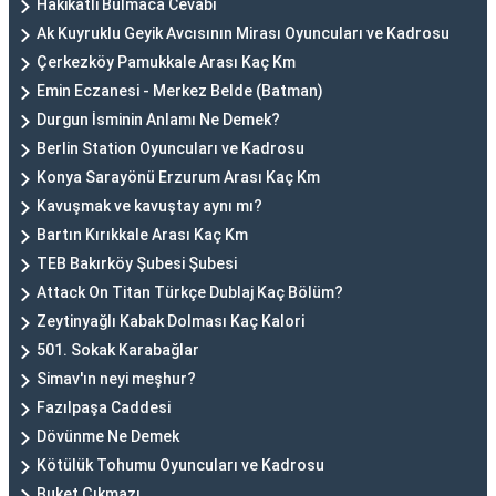
Hakikatli Bulmaca Cevabı
Ak Kuyruklu Geyik Avcısının Mirası Oyuncuları ve Kadrosu
Çerkezköy Pamukkale Arası Kaç Km
Emin Eczanesi - Merkez Belde (Batman)
Durgun İsminin Anlamı Ne Demek?
Berlin Station Oyuncuları ve Kadrosu
Konya Sarayönü Erzurum Arası Kaç Km
Kavuşmak ve kavuştay aynı mı?
Bartın Kırıkkale Arası Kaç Km
TEB Bakırköy Şubesi Şubesi
Attack On Titan Türkçe Dublaj Kaç Bölüm?
Zeytinyağlı Kabak Dolması Kaç Kalori
501. Sokak Karabağlar
Simav'ın neyi meşhur?
Fazılpaşa Caddesi
Dövünme Ne Demek
Kötülük Tohumu Oyuncuları ve Kadrosu
Buket Çıkmazı