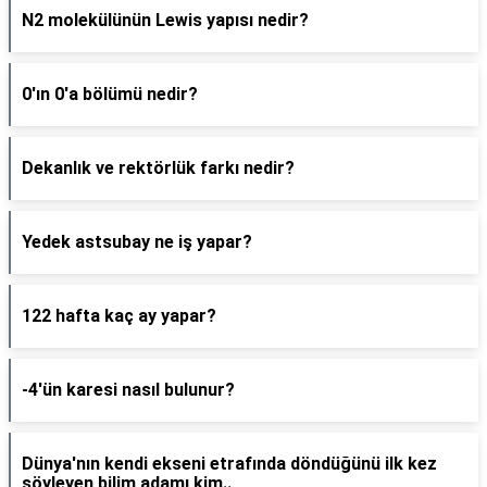
N2 molekülünün Lewis yapısı nedir?
0'ın 0'a bölümü nedir?
Dekanlık ve rektörlük farkı nedir?
Yedek astsubay ne iş yapar?
122 hafta kaç ay yapar?
-4'ün karesi nasıl bulunur?
Dünya'nın kendi ekseni etrafında döndüğünü ilk kez
söyleyen bilim adamı kim..