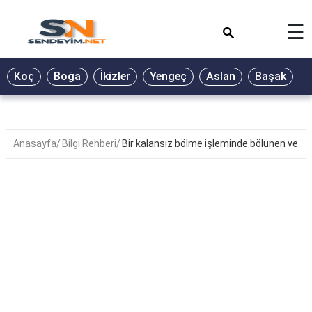
×
☰
BİYOGRAFİ
Koç
Boğa
İkizler
Yengeç
Aslan
Başak
T
GALERİ
GÜZEL
SÖZLER
Anasayfa
Bilgi Rehberi
Bir kalansız bölme işleminde bölünen ve bö
GÜNLÜK
BURÇ
ŞİİR
RÜYA
TABİRLERİ
TÜRKÜ
SÖZLERİ
YEMEK