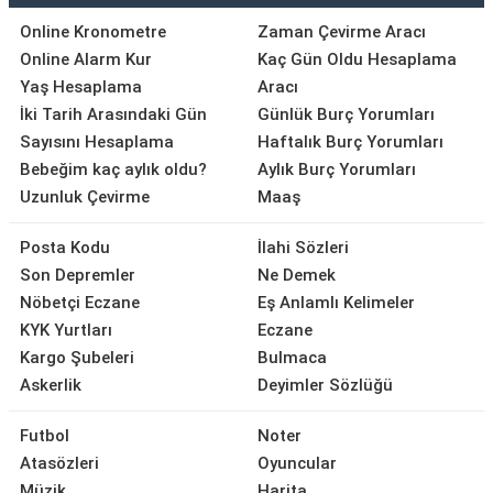
Online Kronometre
Zaman Çevirme Aracı
Online Alarm Kur
Kaç Gün Oldu Hesaplama
Yaş Hesaplama
Aracı
İki Tarih Arasındaki Gün
Günlük Burç Yorumları
Sayısını Hesaplama
Haftalık Burç Yorumları
Bebeğim kaç aylık oldu?
Aylık Burç Yorumları
Uzunluk Çevirme
Maaş
Posta Kodu
İlahi Sözleri
Son Depremler
Ne Demek
Nöbetçi Eczane
Eş Anlamlı Kelimeler
KYK Yurtları
Eczane
Kargo Şubeleri
Bulmaca
Askerlik
Deyimler Sözlüğü
Futbol
Noter
Atasözleri
Oyuncular
Müzik
Harita