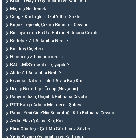
Brian'ın Hayatı Oyuncuları ve Kadrosu
Mışmış Ne Demek
Cengiz Kurtoğlu - Okul Yılları Sözleri
Küçük Tepecik, Çıkıntı Bulmaca Cevabı
Bir Tiyatroda En Üst Balkon Bulmaca Cevabı
Bedelsiz Zıt Anlamlısı Nedir?
Kurtköy Gişeleri
Hamın eş zıt anlamı nedir?
BAU UMİS'e nasıl giriş yapılır?
Abite Zıt Anlamlısı Nedir?
Erzincan Niksar Tokat Arası Kaç Km
Ürgüp Noterliği - Ürgüp (Nevşehir)
Rasyonalizm, Usçuluk Bulmaca Cevabı
PTT Kargo Adnan Menderes Şubesi
Papua Yeni Gine'Nin Bulunduğu Kıta Bulmaca Cevabı
Aydın Elazığ Arası Kaç Km
Ebru Gündeş - Çok Mu Gördünüz Sözleri
Yetiş Zeynep Oyuncuları ve Kadrosu