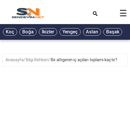
×
☰
BİYOGRAFİ
Koç
Boğa
İkizler
Yengeç
Aslan
Başak
T
GALERİ
GÜZEL
SÖZLER
Anasayfa
Bilgi Rehberi
Bir altıgenin iç açıları toplamı kaçtır?
GÜNLÜK
BURÇ
ŞİİR
RÜYA
TABİRLERİ
TÜRKÜ
SÖZLERİ
YEMEK