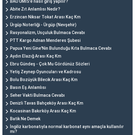
BAU UMİS'e nasıl giriş yapılır?
Abite Zıt Anlamlısı Nedir?
Erzincan Niksar Tokat Arası Kaç Km
Ürgüp Noterliği - Ürgüp (Nevşehir)
Rasyonalizm, Usçuluk Bulmaca Cevabı
PTT Kargo Adnan Menderes Şubesi
Papua Yeni Gine'Nin Bulunduğu Kıta Bulmaca Cevabı
Aydın Elazığ Arası Kaç Km
Ebru Gündeş - Çok Mu Gördünüz Sözleri
Yetiş Zeynep Oyuncuları ve Kadrosu
Bolu Bozüyük Bilecik Arası Kaç Km
Basın Eş Anlamlısı
Seher Vakti Bulmaca Cevabı
Denizli Tavas Bahçeköy Arası Kaç Km
Kocasinan Bakırköy Arası Kaç Km
Batik Ne Demek
İngiliz karbonatıyla normal karbonat aynı amaçla kullanılır
mı?