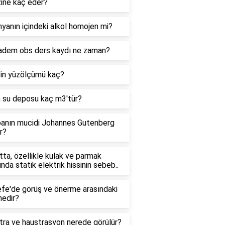
zine kaç eder?
yanın içindeki alkol homojen mi?
adem obs ders kaydı ne zaman?
'in yüzölçümü kaç?
n su deposu kaç m3'tür?
anın mucidi Johannes Gutenberg
r?
ta, özellikle kulak ve parmak
ında statik elektrik hissinin sebeb..
efe'de görüş ve önerme arasındaki
nedir?
tra ve haustrasyon nerede görülür?