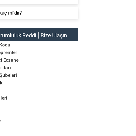
kaç ml'dir?
rumluluk Reddi
Bize Ulaşın
 Kodu
epremler
i Eczane
rtları
Şubeleri
ik
leri
r
m