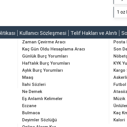
1 oz 
olitikası
Kullanıcı Sözleşmesi
Telif Hakları ve Alıntı
So
Zaman Çevirme Aracı
Posta
Kaç Gün Oldu Hesaplama Aracı
Son D
Günlük Burç Yorumları
Nöbetç
Haftalık Burç Yorumları
KYK Yu
Aylık Burç Yorumları
Kargo 
Maaş
Askerl
İlahi Sözleri
Futbol
Ne Demek
Atasöz
Eş Anlamlı Kelimeler
Müzik
Eczane
Ünlüle
Bulmaca
Kaç K
Deyimler Sözlüğü
Kalori