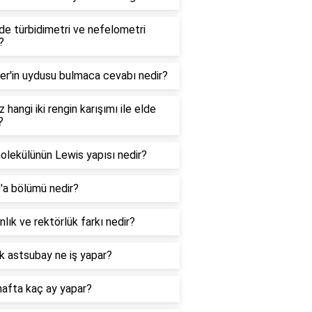
e türbidimetri ve nefelometri
?
er'in uydusu bulmaca cevabı nedir?
 hangi iki rengin karışımı ile elde
?
lekülünün Lewis yapısı nedir?
0'a bölümü nedir?
lık ve rektörlük farkı nedir?
k astsubay ne iş yapar?
hafta kaç ay yapar?