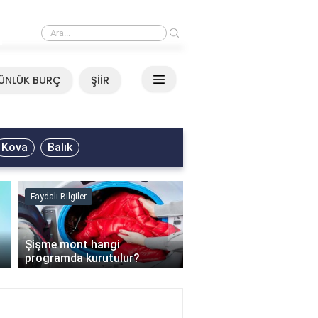
›
Mirkelam - Tavla Sözleri
ÜNLÜK BURÇ
ŞİİR
Kova
Balık
Faydalı Bilgiler
Faydalı Bilgiler
›
Şişme mont hangi
programda kurutulur?
Şofben suyu neden ısı