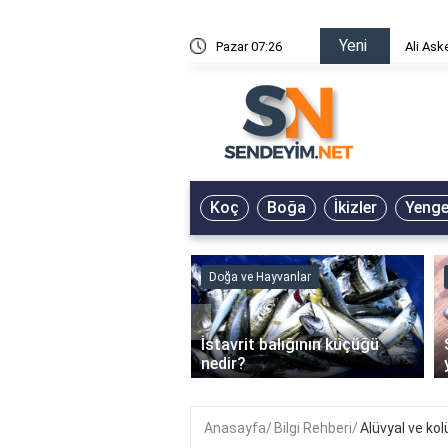
Yeni
risin Önü Sözleri
Pazar 07:26
Ali Ask
Koç
Boğa
İkizler
Yeng
ve Hayvanlar
Doğa ve Hayvanlar
‹
li en çok hangi iklimde
İstavrit balığının küçüğü
r?
nedir?
Anasayfa
Bilgi Rehberi
Alüvyal ve kol