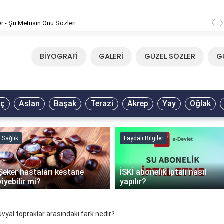
‹
er - Şu Metrisin Önü Sözleri
BİYOGRAFİ
GALERİ
GÜZEL SÖZLER
G
eç
Aslan
Başak
Terazi
Akrep
Yay
Oğlak
Sağlık
Faydalı Bilgiler
Şeker hastaları kestane
İSKİ abonelik iptali nasıl
yiyebilir mi?
yapılır?
üvyal topraklar arasındaki fark nedir?