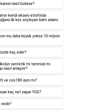
 karesi nasıl bulunur?
'nın kendi ekseni etrafında
ğünü ilk kez söyleyen bilim adamı
lyon mu daha büyük yoksa 10 milyon
yüzde kaç eder?
alkolün sentetik mi tarımsal mı
u nasıl anlaşılır?
05 ve cos180 aynı mı?
puan kaç net yapar YGS?
ı nedir?