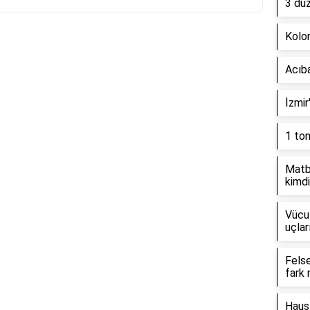
3 dü
Kolon
Reklam Alanı
Acıb
İzmir
1 to
Matb
kimdi
Vücut
uçlar
Fels
fark 
Haus