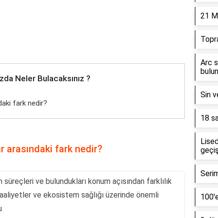
21 M
Topr
Arc s
bulun
zda Neler Bulacaksınız ?
Sin v
daki fark nedir?
18 sa
Lised
r arasındaki fark nedir?
geçiş
Serim
m süreçleri ve bulundukları konum açısından farklılık
 faaliyetler ve ekosistem sağlığı üzerinde önemli
100'e
u