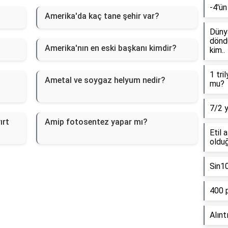
-4'ün
Amerika'da kaç tane şehir var?
Dünya
döndü
Amerika'nın en eski başkanı kimdir?
kim..
1 tri
Ametal ve soygaz helyum nedir?
mu?
7/2 
ırt
Amip fotosentez yapar mı?
Etil 
olduğ
Sin1
400 
Alınt