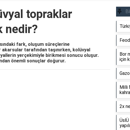
üvyal topraklar
Bi
k nedir?
Türki
Feod
asındaki fark, oluşum süreçlerine
 akarsular tarafından taşınırken, kolüvyal
Bor m
allerin yerçekimiyle birikmesi sonucu oluşur.
için k
ından önemli sonuçlar doğurur.
Gazo
Reklam Alanı
Milli
kahra
2x ne
ÜslÜ 
yapıl