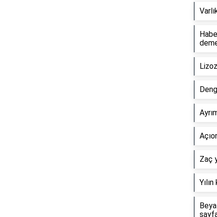
Varlı
Haber
dem
Lizo
Deng
Ayrım
Açıor
Zaç y
Yılın
Beyaz
sayf