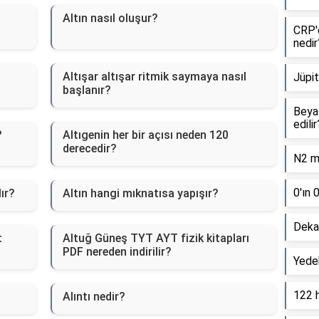
Altın nasıl oluşur?
CRP'd
nedir
Altışar altışar ritmik saymaya nasıl
Jüpit
başlanır?
Beyaz
edilir
?
Altıgenin her bir açısı neden 120
derecedir?
N2 mo
0'ın 
lır?
Altın hangi mıknatısa yapışır?
Dekan
t
Altuğ Güneş TYT AYT fizik kitapları
PDF nereden indirilir?
Yede
122 
Alıntı nedir?