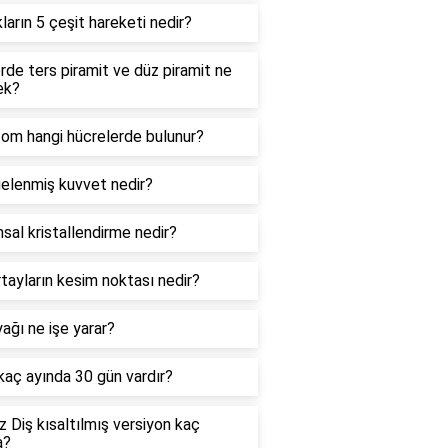
kların 5 çeşit hareketi nedir?
de ters piramit ve düz piramit ne
ek?
zom hangi hücrelerde bulunur?
elenmiş kuvvet nedir?
sal kristallendirme nedir?
tayların kesim noktası nedir?
ağı ne işe yarar?
 kaç ayında 30 gün vardır?
 Diş kısaltılmış versiyon kaç
a?