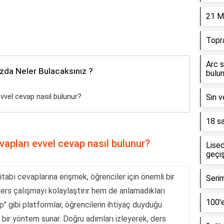
21 M
Topr
Arc s
zda Neler Bulacaksınız ?
bulun
evvel cevap nasıl bulunur?
Sin v
18 sa
evapları evvel cevap nasıl bulunur?
Lised
geçiş
kitabı cevaplarına erişmek, öğrenciler için önemli bir
Serim
ers çalışmayı kolaylaştırır hem de anlamadıkları
100'e
" gibi platformlar, öğrencilerin ihtiyaç duyduğu
k bir yöntem sunar. Doğru adımları izleyerek, ders