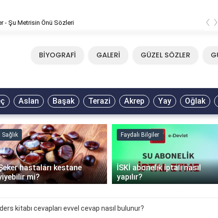
‹
Mirkelam - Tavla Sözleri
BİYOGRAFİ
GALERİ
GÜZEL SÖZLER
G
eç
Aslan
Başak
Terazi
Akrep
Yay
Oğlak
Sağlık
Faydalı Bilgiler
Şeker hastaları kestane
İSKİ abonelik iptali nasıl
yiyebilir mi?
yapılır?
 ders kitabı cevapları evvel cevap nasıl bulunur?