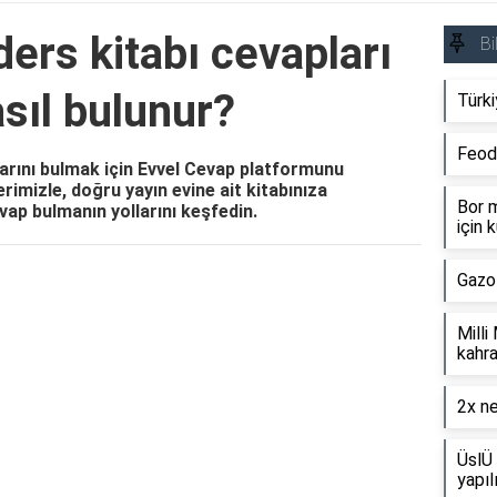
ders kitabı cevapları
Bi
sıl bulunur?
Türki
Feod
larını bulmak için Evvel Cevap platformunu
erimizle, doğru yayın evine ait kitabınıza
Bor m
vap bulmanın yollarını keşfedin.
için k
Gazo
Reklam Alanı
Milli
kahra
2x ne
ÜslÜ 
yapıl