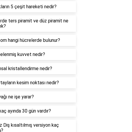
kların 5 çeşit hareketi nedir?
de ters piramit ve düz piramit ne
ek?
zom hangi hücrelerde bulunur?
elenmiş kuvvet nedir?
sal kristallendirme nedir?
tayların kesim noktası nedir?
ağı ne işe yarar?
 kaç ayında 30 gün vardır?
 Diş kısaltılmış versiyon kaç
a?