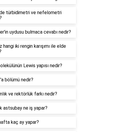
e türbidimetri ve nefelometri
?
er'in uydusu bulmaca cevabı nedir?
 hangi iki rengin karışımı ile elde
?
lekülünün Lewis yapısı nedir?
0'a bölümü nedir?
lık ve rektörlük farkı nedir?
k astsubay ne iş yapar?
hafta kaç ay yapar?