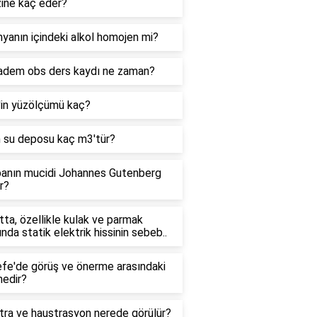
zine kaç eder?
yanın içindeki alkol homojen mi?
adem obs ders kaydı ne zaman?
'in yüzölçümü kaç?
n su deposu kaç m3'tür?
anın mucidi Johannes Gutenberg
r?
ta, özellikle kulak ve parmak
ında statik elektrik hissinin sebeb..
efe'de görüş ve önerme arasındaki
nedir?
tra ve haustrasyon nerede görülür?