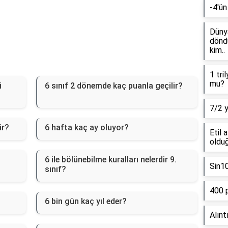
-4'ün
Dünya
döndü
kim..
1 tri
mu?
i
6 sınıf 2 dönemde kaç puanla geçilir?
7/2 
ir?
6 hafta kaç ay oluyor?
Etil 
olduğ
6 ile bölünebilme kuralları nelerdir 9.
Sin1
sınıf?
400 
6 bin gün kaç yıl eder?
Alınt