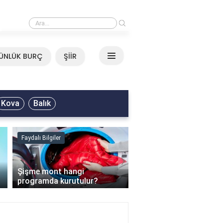
›
Neşet Ertaş - Yazımı Kışa 
ÜNLÜK BURÇ
ŞİİR
Kova
Balık
Faydalı Bilgiler
Faydalı Bilgiler
›
Şişme mont hangi
programda kurutulur?
Şofben suyu neden ısı