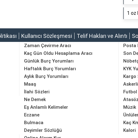
1 oz 
olitikası
Kullanıcı Sözleşmesi
Telif Hakları ve Alıntı
So
Zaman Çevirme Aracı
Posta
Kaç Gün Oldu Hesaplama Aracı
Son D
Günlük Burç Yorumları
Nöbetç
Haftalık Burç Yorumları
KYK Yu
Aylık Burç Yorumları
Kargo 
Maaş
Askerl
İlahi Sözleri
Futbol
Ne Demek
Atasöz
Eş Anlamlı Kelimeler
Müzik
Eczane
Ünlüle
Bulmaca
Kaç K
Deyimler Sözlüğü
Kalori