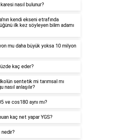
 karesi nasıl bulunur?
'nın kendi ekseni etrafında
ğünü ilk kez söyleyen bilim adamı
lyon mu daha büyük yoksa 10 milyon
yüzde kaç eder?
alkolün sentetik mi tarımsal mı
u nasıl anlaşılır?
05 ve cos180 aynı mı?
puan kaç net yapar YGS?
ı nedir?