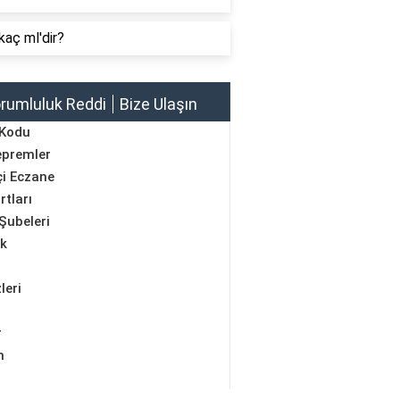
kaç ml'dir?
rumluluk Reddi
Bize Ulaşın
 Kodu
epremler
i Eczane
rtları
Şubeleri
ik
leri
r
m