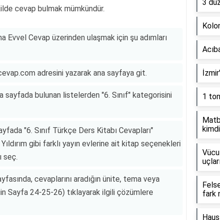
3 dü
 şekilde cevap bulmak mümkündür.
Kolon
ına Evvel Cevap üzerinden ulaşmak için şu adımları
Acıb
lcevap.com adresini yazarak ana sayfaya git.
İzmir
sayfada bulunan listelerden "6. Sınıf" kategorisini
1 to
Matb
kimdi
ayfada "6. Sınıf Türkçe Ders Kitabı Cevapları"
Yıldırım gibi farklı yayın evlerine ait kitap seçenekleri
Vücut
ı seç.
uçlar
fasında, cevaplarını aradığın ünite, tema veya
Fels
n Sayfa 24-25-26) tıklayarak ilgili çözümlere
fark 
Haus