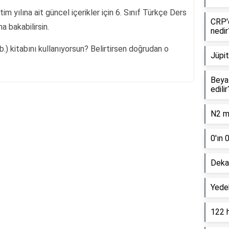
 yılına ait güncel içerikler için 6. Sınıf Türkçe Ders
CRP'd
 bakabilirsin.
nedir
.) kitabını kullanıyorsun? Belirtirsen doğrudan o
Jüpit
Beyaz
edilir
N2 mo
Reklam Alanı
0'ın 
Dekan
Yede
122 