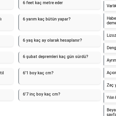
6 feet kaç metre eder
Varlı
Haber
ı
6 yarım kaç bütün yapar?
dem
Lizo
6 yaş kaç ay olarak hesaplanır?
Deng
6 şubat depremleri kaç gün sürdü?
Ayrım
Açıor
til
6'1 boy kaç cm?
Zaç y
6'7 inç boy kaç cm?
Yılın
Beyaz
sayf