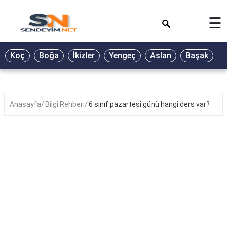
×
☰
BİYOGRAFİ
Koç
Boğa
İkizler
Yengeç
Aslan
Başak
T
GALERİ
GÜZEL
SÖZLER
Anasayfa
Bilgi Rehberi
6 sınıf pazartesi günü hangi ders var?
GÜNLÜK
BURÇ
ŞİİR
RÜYA
TABİRLERİ
TÜRKÜ
SÖZLERİ
YEMEK