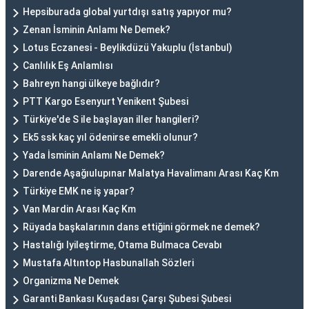
Hepsiburada global yurtdışı satış yapıyor mu?
Zenan İsminin Anlamı Ne Demek?
Lotus Eczanesi - Beylikdüzü Yakuplu (İstanbul)
Canlılık Eş Anlamlısı
Bahreyn hangi ülkeye bağlıdır?
PTT Kargo Esenyurt Yenikent Şubesi
Türkiye'de S ile başlayan iller hangileri?
Ek5 ssk kaç yıl ödenirse emekli olunur?
Yada İsminin Anlamı Ne Demek?
Darende Aşağıulupınar Malatya Havalimanı Arası Kaç Km
Türkiye EMK ne iş yapar?
Van Mardin Arası Kaç Km
Rüyada başkalarının dans ettiğini görmek ne demek?
Hastalığı Iyileştirme, Otama Bulmaca Cevabı
Mustafa Altıntop Hasbunallah Sözleri
Organizma Ne Demek
Garanti Bankası Kuşadası Çarşı Şubesi Şubesi