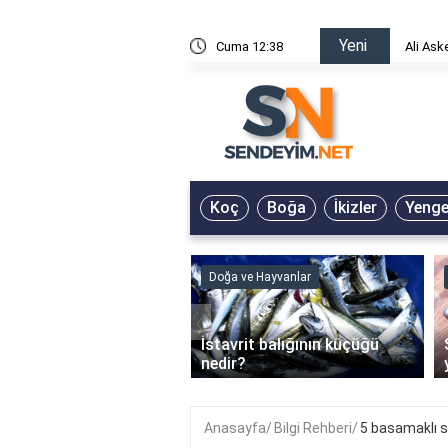
Yeni
risin Önü Sözleri
Cuma 12:38
Ali Ask
Koç
Boğa
İkizler
Yeng
ve Hayvanlar
Doğa ve Hayvanlar
‹
li en çok hangi iklimde
İstavrit balığının küçüğü
r?
nedir?
Anasayfa
Bilgi Rehberi
5 basamaklı s