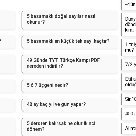
-4'ün
5 basamaklı doğal sayılar nasıl
Dünya
okunur?
döndü
kim..
?
5 basamaklı en küçük tek sayı kaçtır?
1 tri
mu?
49 Günde TYT Türkçe Kampı PDF
7/2 
nereden indirilir?
Etil 
olduğ
5 6 7 üçgeni nedir?
Sin1
48 ay kaç yıl ve gün yapar?
400 
5 dersten kalırsak ne olur ikinci
Alınt
dönem?