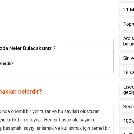
21 M
Topr
Arc s
bulun
zda Neler Bulacaksınız ?
Sin v
elerdir?
18 sa
Lised
akları nelerdir?
geçiş
Serim
ında önemli bir yer tutar ve bu sayıları oluşturan
n kritik bir rol oynar. Her bir basamak, sayının
100'e
ş basamak, sayıyı anlamak ve kullanmak için temel bir