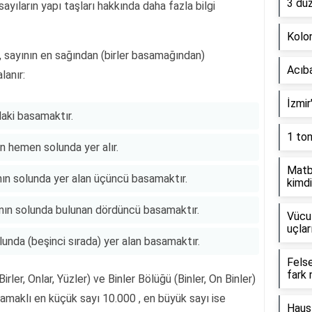
3 dü
ayıların yapı taşları hakkında daha fazla bilgi
Kolon
, sayının en sağından (birler basamağından)
Acıb
lanır:
İzmir
daki basamaktır.
1 to
n hemen solunda yer alır.
Matb
ın solunda yer alan üçüncü basamaktır.
kimdi
nın solunda bulunan dördüncü basamaktır.
Vücut
uçlar
unda (beşinci sırada) yer alan basamaktır.
Fels
fark 
rler, Onlar, Yüzler) ve Binler Bölüğü (Binler, On Binler)
samaklı en küçük sayı 10.000 , en büyük sayı ise
Haus