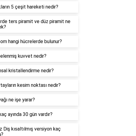
kların 5 çeşit hareketi nedir?
de ters piramit ve düz piramit ne
ek?
zom hangi hücrelerde bulunur?
elenmiş kuvvet nedir?
sal kristallendirme nedir?
tayların kesim noktası nedir?
ağı ne işe yarar?
 kaç ayında 30 gün vardır?
 Diş kısaltılmış versiyon kaç
a?