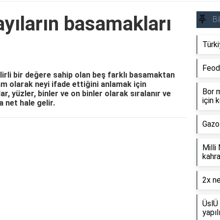
yıların basamakları
Bi
Türki
Feod
elirli bir değere sahip olan beş farklı basamaktan
m olarak neyi ifade ettiğini anlamak için
Bor m
ar, yüzler, binler ve on binler olarak sıralanır ve
için k
 net hale gelir.
Gazo
Reklam Alanı
Milli
kahra
2x ne
ÜslÜ 
yapıl