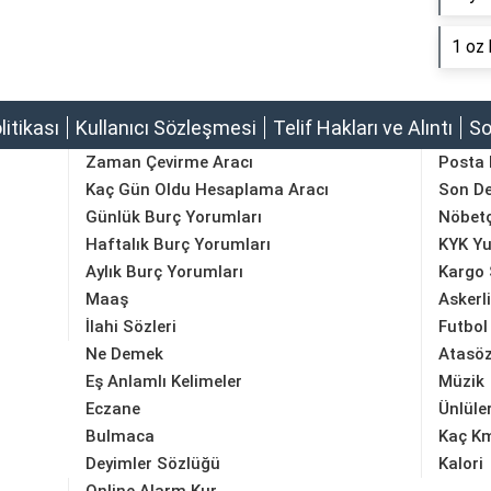
1 oz 
olitikası
Kullanıcı Sözleşmesi
Telif Hakları ve Alıntı
So
Zaman Çevirme Aracı
Posta
Kaç Gün Oldu Hesaplama Aracı
Son D
Günlük Burç Yorumları
Nöbetç
Haftalık Burç Yorumları
KYK Yu
Aylık Burç Yorumları
Kargo 
Maaş
Askerl
İlahi Sözleri
Futbol
Ne Demek
Atasöz
Eş Anlamlı Kelimeler
Müzik
Eczane
Ünlüle
Bulmaca
Kaç K
Deyimler Sözlüğü
Kalori