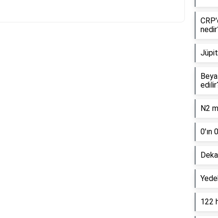
CRP'd
nedir
Jüpit
Reklam Alanı
Beyaz
edilir
N2 mo
0'ın 
Dekan
Yede
122 