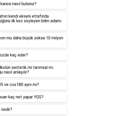
 karesi nasıl bulunur?
'nın kendi ekseni etrafında
ğünü ilk kez söyleyen bilim adamı
lyon mu daha büyük yoksa 10 milyon
yüzde kaç eder?
alkolün sentetik mi tarımsal mı
u nasıl anlaşılır?
05 ve cos180 aynı mı?
puan kaç net yapar YGS?
ı nedir?