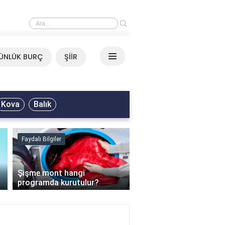
›
Mirkelam - Tavla Sözleri
ÜNLÜK BURÇ
ŞİİR
Kova
Balık
Faydalı Bilgiler
Faydalı Bilgiler
›
Şişme mont hangi
programda kurutulur?
Şofben suyu neden ısı