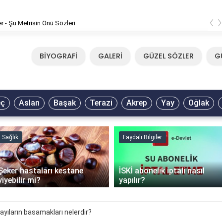
‹
er - Şu Metrisin Önü Sözleri
BİYOGRAFİ
GALERİ
GÜZEL SÖZLER
G
eç
Aslan
Başak
Terazi
Akrep
Yay
Oğlak
Sağlık
Faydalı Bilgiler
Şeker hastaları kestane
İSKİ abonelik iptali nasıl
yiyebilir mi?
yapılır?
ayıların basamakları nelerdir?