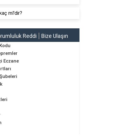
kaç ml'dir?
rumluluk Reddi
Bize Ulaşın
 Kodu
epremler
i Eczane
rtları
Şubeleri
ik
leri
r
m