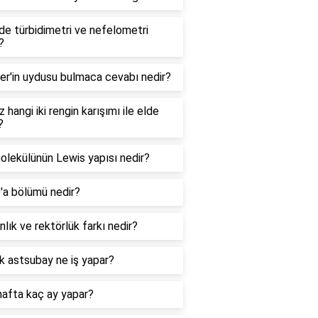
e türbidimetri ve nefelometri
?
er'in uydusu bulmaca cevabı nedir?
 hangi iki rengin karışımı ile elde
?
lekülünün Lewis yapısı nedir?
0'a bölümü nedir?
lık ve rektörlük farkı nedir?
k astsubay ne iş yapar?
hafta kaç ay yapar?