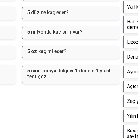
Varlı
5 düzine kaç eder?
Haber
dem
5 milyonda kaç sıfır var?
Lizo
5 oz kaç ml eder?
Deng
5 sinif sosyal bilgiler 1 dönem 1 yazili
Ayrım
test çöz.
Açıor
Zaç y
Yılın
Beyaz
sayf