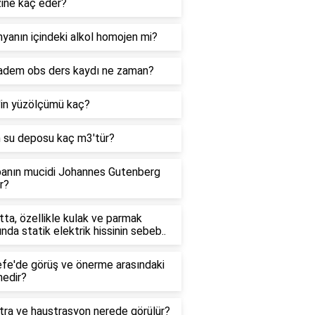
zine kaç eder?
yanın içindeki alkol homojen mi?
adem obs ders kaydı ne zaman?
'in yüzölçümü kaç?
n su deposu kaç m3'tür?
anın mucidi Johannes Gutenberg
r?
ta, özellikle kulak ve parmak
ında statik elektrik hissinin sebeb..
efe'de görüş ve önerme arasındaki
nedir?
tra ve haustrasyon nerede görülür?