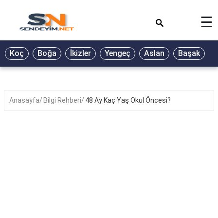
×
☰
BİYOGRAFİ
Koç
Boğa
İkizler
Yengeç
Aslan
Başak
T
GALERİ
GÜZEL
SÖZLER
Anasayfa
Bilgi Rehberi
48 Ay Kaç Yaş Okul Öncesi?
GÜNLÜK
BURÇ
ŞİİR
RÜYA
TABİRLERİ
TÜRKÜ
SÖZLERİ
YEMEK