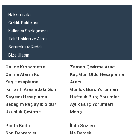
Hakkımızda
Gizlilik Politikası
Kullanıcı Sözleşmesi
Telif Hakları ve Alıntı
Sorumluluk Reddi
Bize Ulaşın
Online Kronometre
Zaman Çevirme Aracı
Online Alarm Kur
Kaç Gün Oldu Hesaplama
Yaş Hesaplama
Aracı
İki Tarih Arasındaki Gün
Günlük Burç Yorumları
Sayısını Hesaplama
Haftalık Burç Yorumları
Bebeğim kaç aylık oldu?
Aylık Burç Yorumları
Uzunluk Çevirme
Maaş
Posta Kodu
İlahi Sözleri
Son Depremler
Ne Demek