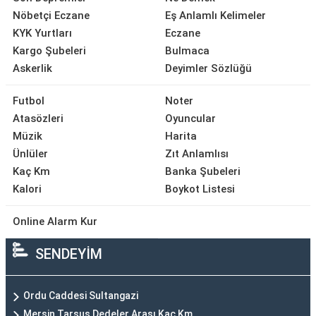
Nöbetçi Eczane
Eş Anlamlı Kelimeler
KYK Yurtları
Eczane
Kargo Şubeleri
Bulmaca
Askerlik
Deyimler Sözlüğü
Futbol
Noter
Atasözleri
Oyuncular
Müzik
Harita
Ünlüler
Zıt Anlamlısı
Kaç Km
Banka Şubeleri
Kalori
Boykot Listesi
Online Alarm Kur
SENDEYİM
Ordu Caddesi Sultangazi
Mersin Tarsus Dedeler Arası Kaç Km