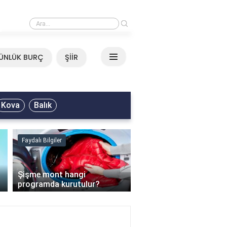
›
Mirkelam - Tavla Sözleri
ÜNLÜK BURÇ
ŞİİR
Kova
Balık
Faydalı Bilgiler
Faydalı Bilgiler
›
Şişme mont hangi
programda kurutulur?
Şofben suyu neden ısı