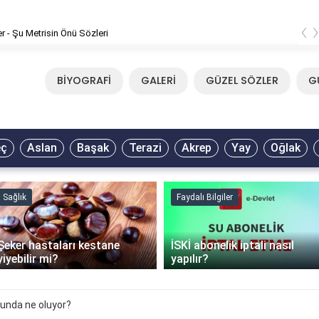
‹
er - Şu Metrisin Önü Sözleri
BİYOGRAFİ
GALERİ
GÜZEL SÖZLER
G
eç
Aslan
Başak
Terazi
Akrep
Yay
Oğlak
Sağlık
Faydalı Bilgiler
Şeker hastaları kestane
İSKİ abonelik iptali nasıl
yiyebilir mi?
yapılır?
unda ne oluyor?