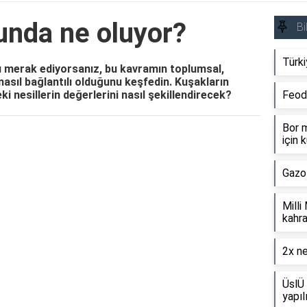
unda ne oluyor?
Bi
Türki
 merak ediyorsanız, bu kavramın toplumsal,
 nasıl bağlantılı olduğunu keşfedin. Kuşakların
ki nesillerin değerlerini nasıl şekillendirecek?
Feod
Bor m
için k
Reklam Alanı
Gazo
Milli
kahra
2x ne
ÜslÜ 
yapıl