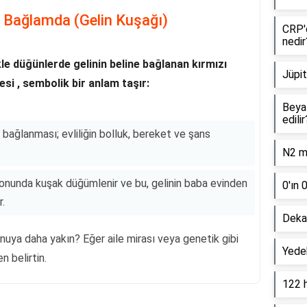
el Bağlamda (Gelin Kuşağı)
CRP'd
nedir
le düğünlerde gelinin beline bağlanan kırmızı
Jüpit
si , sembolik bir anlam taşır:
Beyaz
edilir
bağlanması; evliliğin bolluk, bereket ve şans
N2 mo
nunda kuşak düğümlenir ve bu, gelinin baba evinden
0'ın 
r.
Dekan
nuya daha yakın? Eğer aile mirası veya genetik gibi
Yede
n belirtin.
122 