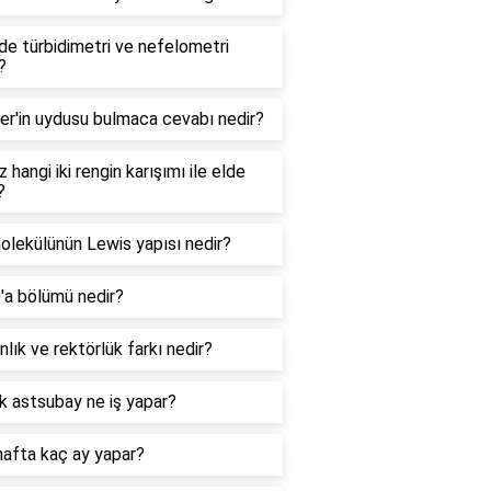
e türbidimetri ve nefelometri
?
er'in uydusu bulmaca cevabı nedir?
 hangi iki rengin karışımı ile elde
?
lekülünün Lewis yapısı nedir?
0'a bölümü nedir?
lık ve rektörlük farkı nedir?
k astsubay ne iş yapar?
hafta kaç ay yapar?