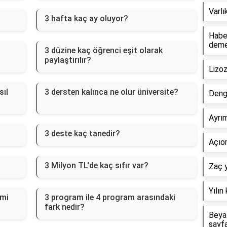
Varlı
3 hafta kaç ay oluyor?
Haber
dem
3 düzine kaç öğrenci eşit olarak
paylaştırılır?
Lizo
sıl
3 dersten kalınca ne olur üniversite?
Deng
Ayrım
3 deste kaç tanedir?
Açıor
3 Milyon TL'de kaç sıfır var?
Zaç y
Yılın
emi
3 program ile 4 program arasındaki
fark nedir?
Beyaz
sayf