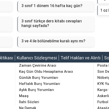
3 sınıf 1 dönem 16 hafta kaç gün?
1 oz 
3 sınıf türkçe ders kitabı cevapları
hangi sayfada?
3 ve 4 ile bölünebilme kuralı aynı mı?
olitikası
Kullanıcı Sözleşmesi
Telif Hakları ve Alıntı
So
Zaman Çevirme Aracı
Posta
Kaç Gün Oldu Hesaplama Aracı
Son D
Günlük Burç Yorumları
Nöbetç
Haftalık Burç Yorumları
KYK Yu
Aylık Burç Yorumları
Kargo 
Maaş
Askerl
İlahi Sözleri
Futbol
Ne Demek
Atasöz