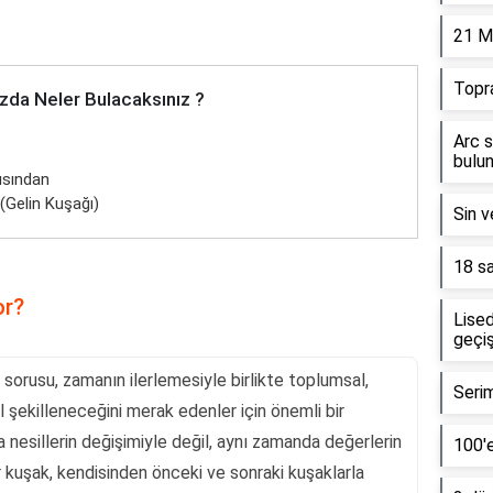
21 M
Topr
zda Neler Bulacaksınız ?
Arc s
bulun
ısından
(Gelin Kuşağı)
Sin v
18 sa
or?
Lised
geçiş
 sorusu, zamanın ilerlemesiyle birlikte toplumsal,
Serim
ıl şekilleneceğini merak edenler için önemli bir
a nesillerin değişimiyle değil, aynı zamanda değerlerin
100'e
Her kuşak, kendisinden önceki ve sonraki kuşaklarla