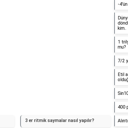
-4'ün
Reklam Alanı
Dünya
döndü
kim..
1 tri
mu?
7/2 
Etil 
olduğ
Sin1
400 
3 er ritmik saymalar nasıl yapılır?
Alınt