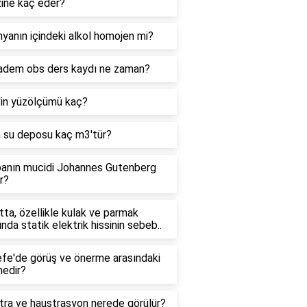
zine kaç eder?
yanın içindeki alkol homojen mi?
adem obs ders kaydı ne zaman?
'in yüzölçümü kaç?
n su deposu kaç m3'tür?
anın mucidi Johannes Gutenberg
r?
ta, özellikle kulak ve parmak
ında statik elektrik hissinin sebeb..
efe'de görüş ve önerme arasındaki
nedir?
tra ve haustrasyon nerede görülür?