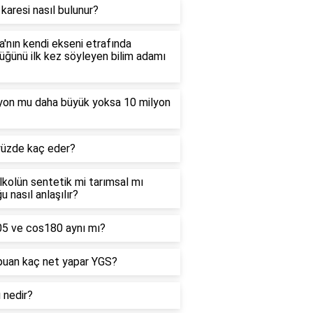
 karesi nasıl bulunur?
'nın kendi ekseni etrafında
ğünü ilk kez söyleyen bilim adamı
lyon mu daha büyük yoksa 10 milyon
yüzde kaç eder?
alkolün sentetik mi tarımsal mı
u nasıl anlaşılır?
05 ve cos180 aynı mı?
puan kaç net yapar YGS?
ı nedir?