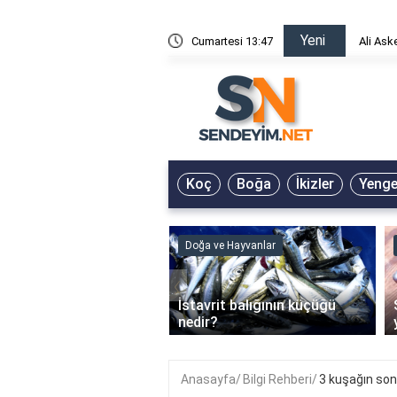
Yeni
risin Önü Sözleri
Cumartesi 13:47
Ali Ask
Koç
Boğa
İkizler
Yeng
ve Hayvanlar
Doğa ve Hayvanlar
‹
li en çok hangi iklimde
İstavrit balığının küçüğü
r?
nedir?
Anasayfa
Bilgi Rehberi
3 kuşağın son