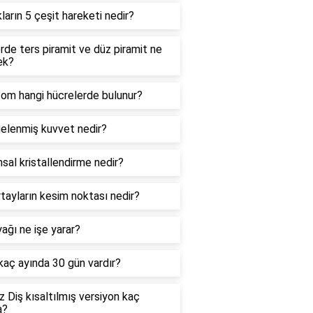
kların 5 çeşit hareketi nedir?
de ters piramit ve düz piramit ne
ek?
zom hangi hücrelerde bulunur?
elenmiş kuvvet nedir?
sal kristallendirme nedir?
tayların kesim noktası nedir?
ağı ne işe yarar?
 kaç ayında 30 gün vardır?
 Diş kısaltılmış versiyon kaç
a?