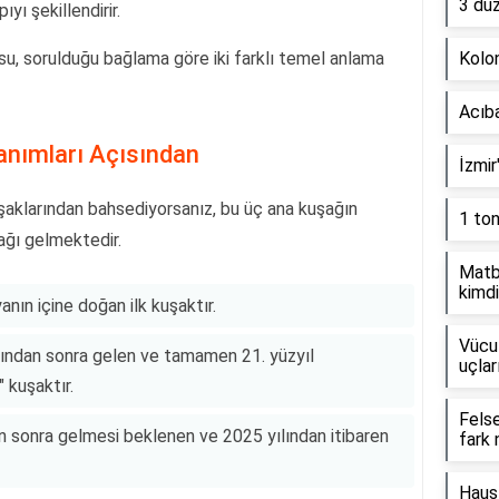
3 dü
yı şekillendirir.
su, sorulduğu bağlama göre iki farklı temel anlama
Kolon
Acıb
Tanımları Açısından
İzmir
uşaklarından bahsediyorsanız, bu üç ana kuşağın
1 to
şağı gelmektedir.
Matb
kimdi
anın içine doğan ilk kuşaktır.
Vücut
ından sonra gelen ve tamamen 21. yüzyıl
uçlar
" kuşaktır.
Fels
n sonra gelmesi beklenen ve 2025 yılından itibaren
fark 
Haus