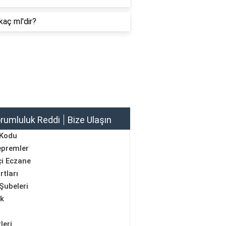
kaç ml'dir?
rumluluk Reddi
Bize Ulaşın
 Kodu
epremler
i Eczane
rtları
Şubeleri
ik
leri