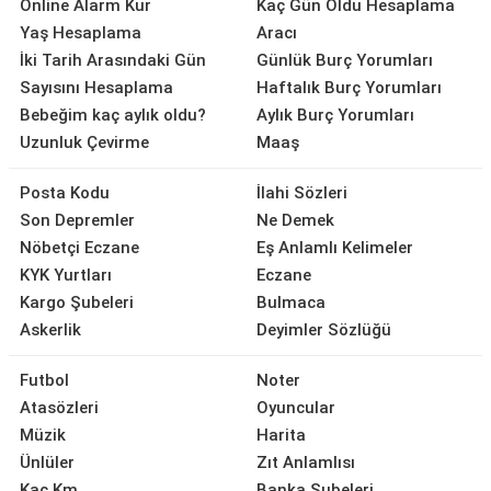
Online Alarm Kur
Kaç Gün Oldu Hesaplama
Yaş Hesaplama
Aracı
İki Tarih Arasındaki Gün
Günlük Burç Yorumları
Sayısını Hesaplama
Haftalık Burç Yorumları
Bebeğim kaç aylık oldu?
Aylık Burç Yorumları
Uzunluk Çevirme
Maaş
Posta Kodu
İlahi Sözleri
Son Depremler
Ne Demek
Nöbetçi Eczane
Eş Anlamlı Kelimeler
KYK Yurtları
Eczane
Kargo Şubeleri
Bulmaca
Askerlik
Deyimler Sözlüğü
Futbol
Noter
Atasözleri
Oyuncular
Müzik
Harita
Ünlüler
Zıt Anlamlısı
Kaç Km
Banka Şubeleri