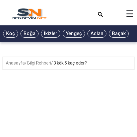
×
☰
BİYOGRAFİ
Koç
Boğa
İkizler
Yengeç
Aslan
Başak
T
GALERİ
GÜZEL
SÖZLER
Anasayfa
Bilgi Rehberi
3 kök 5 kaç eder?
GÜNLÜK
BURÇ
ŞİİR
RÜYA
TABİRLERİ
TÜRKÜ
SÖZLERİ
YEMEK