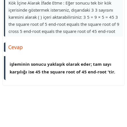
Kök İçine Alarak İfade Etme : Eğer sonucu tek bir kök
içerisinde göstermek isterseniz, dışarıdaki 3 3 sayısını
karesini alarak ( ) içeri aktarabilirsiniz: 3 5 = 9 × 5 = 45 3
the square root of 5 end-root equals the square root of 9
cross 5 end-root equals the square root of 45 end-root
Cevap
işleminin sonucu yaklaşık olarak eder; tam sayı
karşılığı ise 45 the square root of 45 end-root 'tir.
Reklam Alanı