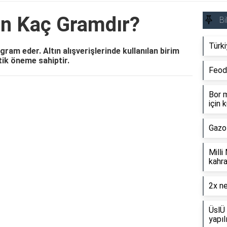
ın Kaç Gramdır?
Bi
Türki
gram eder. Altın alışverişlerinde kullanılan birim
itik öneme sahiptir.
Feod
Bor m
Reklam Alanı
için k
Gazo
Milli
kahra
2x ne
ÜslÜ 
yapıl