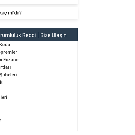
kaç ml'dir?
rumluluk Reddi
Bize Ulaşın
 Kodu
epremler
i Eczane
rtları
Şubeleri
ik
leri
r
m