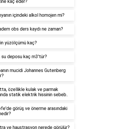
zine kaç eder?
yanın içindeki alkol homojen mi?
adem obs ders kaydı ne zaman?
'in yüzölçümü kaç?
n su deposu kaç m3'tür?
anın mucidi Johannes Gutenberg
r?
ta, özellikle kulak ve parmak
ında statik elektrik hissinin sebeb..
efe'de görüş ve önerme arasındaki
nedir?
tra ve haustrasyon nerede görülür?