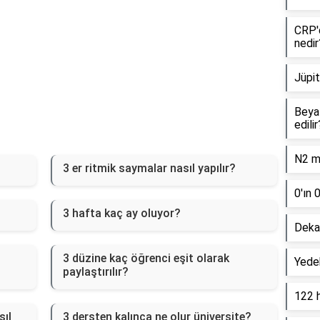
CRP'd
nedir
Jüpit
Beyaz
edilir
N2 mo
3 er ritmik saymalar nasıl yapılır?
0'ın 
3 hafta kaç ay oluyor?
Dekan
3 düzine kaç öğrenci eşit olarak
Yede
paylaştırılır?
122 
sıl
3 dersten kalınca ne olur üniversite?