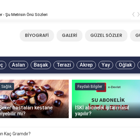
‹
er - Şu Metrisin Önü Sözleri
BİYOGRAFİ
GALERİ
GÜZEL SÖZLER
G
eç
Aslan
Başak
Terazi
Akrep
Yay
Oğlak
Sağlık
Faydalı Bilgiler
Şeker hastaları kestane
İSKİ abonelik iptali nasıl
yiyebilir mi?
yapılır?
tın Kaç Gramdır?