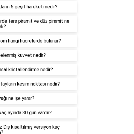
kların 5 çeşit hareketi nedir?
de ters piramit ve düz piramit ne
ek?
zom hangi hücrelerde bulunur?
elenmiş kuvvet nedir?
sal kristallendirme nedir?
tayların kesim noktası nedir?
ağı ne işe yarar?
 kaç ayında 30 gün vardır?
 Diş kısaltılmış versiyon kaç
a?