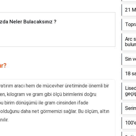
21 M
zda Neler Bulacaksınız ?
Topr
Arc s
bulun
Sin v
ır?
18 sa
 yatırım aracı hem de mücevher üretiminde önemli bir
Lised
geçiş
rken, kilogram ve gram gibi ölçü birimlerini doğru
 bu birim dönüşümü ile gram cinsinden ifade
Serim
 olduğunu daha net görmemizi sağlar. Bu ölçüm, altın
ılır.
100'e