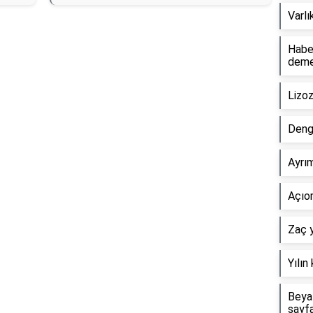
Varlı
Haber
dem
Lizo
Deng
Ayrım
Açıor
Zaç y
Yılın
Beyaz
sayf