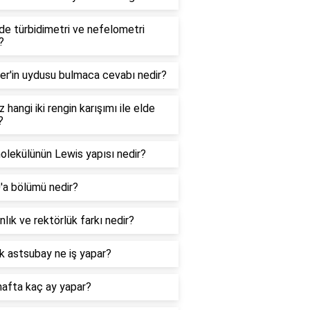
e türbidimetri ve nefelometri
?
er'in uydusu bulmaca cevabı nedir?
 hangi iki rengin karışımı ile elde
?
lekülünün Lewis yapısı nedir?
0'a bölümü nedir?
lık ve rektörlük farkı nedir?
k astsubay ne iş yapar?
hafta kaç ay yapar?