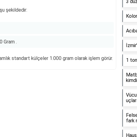
3 dü
u şekildedir:
Kolon
Acıb
0 Gram .
İzmir
ramlık standart külçeler 1.000 gram olarak işlem görür.
1 to
Matb
kimdi
Reklam Alanı
Vücut
uçlar
Fels
fark 
Haus