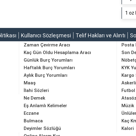
1 oz 
olitikası
Kullanıcı Sözleşmesi
Telif Hakları ve Alıntı
So
Zaman Çevirme Aracı
Posta
Kaç Gün Oldu Hesaplama Aracı
Son D
Günlük Burç Yorumları
Nöbetç
Haftalık Burç Yorumları
KYK Yu
Aylık Burç Yorumları
Kargo 
Maaş
Askerl
İlahi Sözleri
Futbol
Ne Demek
Atasöz
Eş Anlamlı Kelimeler
Müzik
Eczane
Ünlüle
Bulmaca
Kaç K
Deyimler Sözlüğü
Kalori