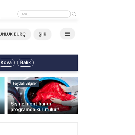
›
Mirkelam - Tavla Sözleri
ÜNLÜK BURÇ
ŞİİR
Kova
Balık
Faydalı Bilgiler
Faydalı Bilgiler
›
Şişme mont hangi
programda kurutulur?
Şofben suyu neden ısı