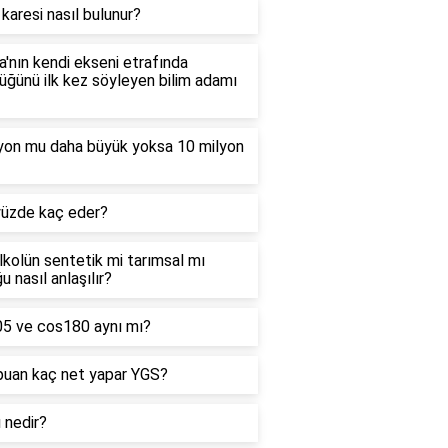
 karesi nasıl bulunur?
'nın kendi ekseni etrafında
ğünü ilk kez söyleyen bilim adamı
lyon mu daha büyük yoksa 10 milyon
yüzde kaç eder?
alkolün sentetik mi tarımsal mı
u nasıl anlaşılır?
05 ve cos180 aynı mı?
puan kaç net yapar YGS?
ı nedir?