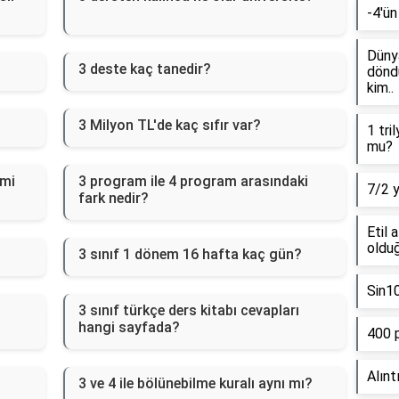
-4'ün
Dünya
3 deste kaç tanedir?
döndü
kim..
3 Milyon TL'de kaç sıfır var?
1 tri
mu?
emi
3 program ile 4 program arasındaki
7/2 
fark nedir?
Etil 
olduğ
3 sınıf 1 dönem 16 hafta kaç gün?
Sin1
3 sınıf türkçe ders kitabı cevapları
hangi sayfada?
400 
Alınt
3 ve 4 ile bölünebilme kuralı aynı mı?