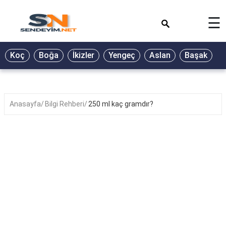
×
☰
BİYOGRAFİ
Koç
Boğa
İkizler
Yengeç
Aslan
Başak
T
GALERİ
GÜZEL
SÖZLER
Anasayfa
Bilgi Rehberi
250 ml kaç gramdır?
GÜNLÜK
BURÇ
ŞİİR
RÜYA
TABİRLERİ
TÜRKÜ
SÖZLERİ
YEMEK