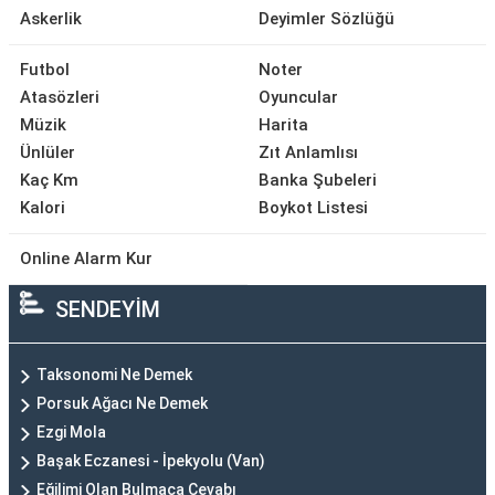
Askerlik
Deyimler Sözlüğü
Futbol
Noter
Atasözleri
Oyuncular
Müzik
Harita
Ünlüler
Zıt Anlamlısı
Kaç Km
Banka Şubeleri
Kalori
Boykot Listesi
Online Alarm Kur
SENDEYİM
Taksonomi Ne Demek
Porsuk Ağacı Ne Demek
Ezgi Mola
Başak Eczanesi - İpekyolu (Van)
Eğilimi Olan Bulmaca Cevabı