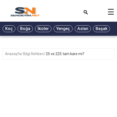
×
☰
BİYOGRAFİ
Koç
Boğa
İkizler
Yengeç
Aslan
Başak
T
GALERİ
GÜZEL
SÖZLER
Anasayfa
Bilgi Rehberi
25 ve 225 tam kare mi?
GÜNLÜK
BURÇ
ŞİİR
RÜYA
TABİRLERİ
TÜRKÜ
SÖZLERİ
YEMEK