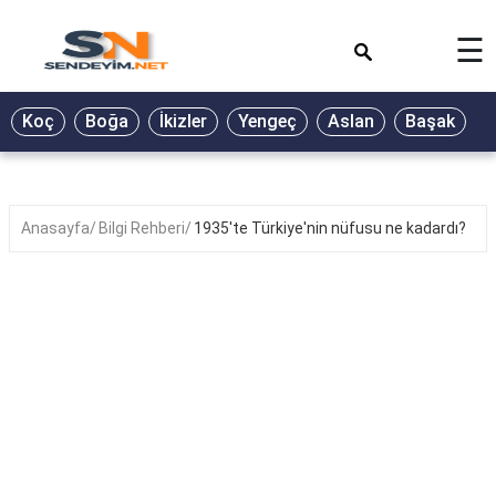
×
☰
BİYOGRAFİ
Koç
Boğa
İkizler
Yengeç
Aslan
Başak
T
GALERİ
GÜZEL
SÖZLER
Anasayfa
Bilgi Rehberi
1935'te Türkiye'nin nüfusu ne kadardı?
GÜNLÜK
BURÇ
ŞİİR
RÜYA
TABİRLERİ
TÜRKÜ
SÖZLERİ
YEMEK