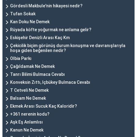
Gördesli Makbule'nin hikayesi nedir?
Tufan Sokak
Kan Doku Ne Demek
Rüyada köfte yoğurmak ne anlama gelir?
Eskişehir Denizli Arası Kaç Km
Çekicilik biçim görünüş durum konuşma ve davranışlarıyla
hoşa giden beğenilen nedir?
Olbia Parkı
Çağıldamak Ne Demek
Tanrı Bilimi Bulmaca Cevabı
Konveksin Zıttı, Içbükey Bulmaca Cevabı
T Cetveli Ne Demek
Balsam Ne Demek
Ekmek Arası Sucuk Kaç Kaloridir?
+361 nerenin kodu?
Aşk Eş Anlamlısı
Kanun Ne Demek