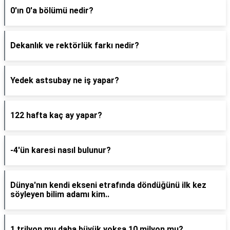
0'ın 0'a bölümü nedir?
Dekanlık ve rektörlük farkı nedir?
Yedek astsubay ne iş yapar?
122 hafta kaç ay yapar?
-4'ün karesi nasıl bulunur?
Dünya'nın kendi ekseni etrafında döndüğünü ilk kez
söyleyen bilim adamı kim..
1 trilyon mu daha büyük yoksa 10 milyon mu?