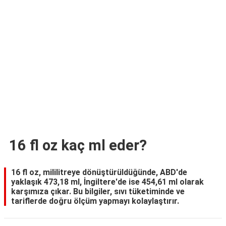
TARİFLERİ
HİKAYELER
Bize
Ulaşın
16 fl oz kaç ml eder?
16 fl oz, mililitreye dönüştürüldüğünde, ABD'de
yaklaşık 473,18 ml, İngiltere'de ise 454,61 ml olarak
karşımıza çıkar. Bu bilgiler, sıvı tüketiminde ve
tariflerde doğru ölçüm yapmayı kolaylaştırır.