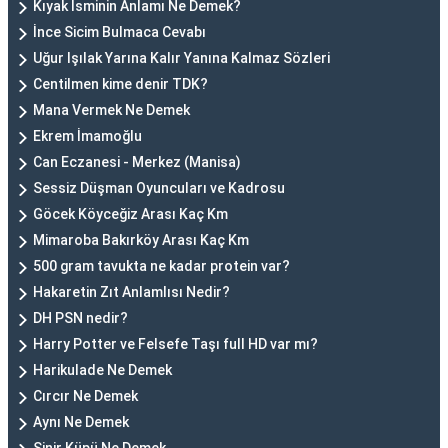
Kıyak İsminin Anlamı Ne Demek?
İnce Sicim Bulmaca Cevabı
Uğur Işılak Yarına Kalır Yanına Kalmaz Sözleri
Centilmen kime denir TDK?
Mana Vermek Ne Demek
Ekrem İmamoğlu
Can Eczanesi - Merkez (Manisa)
Sessiz Düşman Oyuncuları ve Kadrosu
Göcek Köyceğiz Arası Kaç Km
Mimaroba Bakırköy Arası Kaç Km
500 gram tavukta ne kadar protein var?
Hakaretin Zıt Anlamlısı Nedir?
DH PSN nedir?
Harry Potter ve Felsefe Taşı full HD var mı?
Harikulade Ne Demek
Cırcır Ne Demek
Aynı Ne Demek