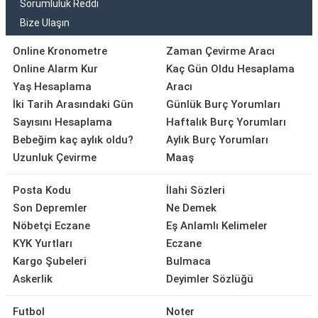
Sorumluluk Reddi
Bize Ulaşın
Online Kronometre
Zaman Çevirme Aracı
Online Alarm Kur
Kaç Gün Oldu Hesaplama
Yaş Hesaplama
Aracı
İki Tarih Arasındaki Gün
Günlük Burç Yorumları
Sayısını Hesaplama
Haftalık Burç Yorumları
Bebeğim kaç aylık oldu?
Aylık Burç Yorumları
Uzunluk Çevirme
Maaş
Posta Kodu
İlahi Sözleri
Son Depremler
Ne Demek
Nöbetçi Eczane
Eş Anlamlı Kelimeler
KYK Yurtları
Eczane
Kargo Şubeleri
Bulmaca
Askerlik
Deyimler Sözlüğü
Futbol
Noter