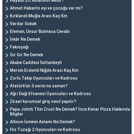
Hayalin Zıt Anlamlısı Nedir?
Ahmet Hakan'ın eşi ve çocuğu var mı?
Kırklareli Muğla Arası Kaç Km
Vardar Sokak
Eleman, Unsur Bulmaca Cevabı
İnkâr Ne Demek
Fakıuşağı
Gır Gır Ne Demek
Akabe Caddesi Sultanbeyli
Mersin Erdemli Niğde Arası Kaç Km
Zorlu Takip Oyuncuları ve Kadrosu
Atatürk'ün 3 serisi ne zaman?
Ağrı Dağı Efsanesi Oyuncuları ve Kadrosu
Ziraat kurumsal giriş nasıl yapılır?
Papa John’s Thin Crust Ne Demek? İnce Kenar Pizza Hakkında
Bilgiler
Allison İsminin Anlamı Ne Demek?
Hız Tuzağı 2 Oyuncuları ve Kadrosu