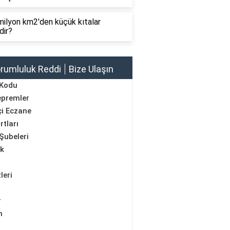
ilyon km2'den küçük kıtalar
dir?
rumluluk Reddi
Bize Ulaşın
 Kodu
epremler
i Eczane
rtları
Şubeleri
ik
leri
r
m