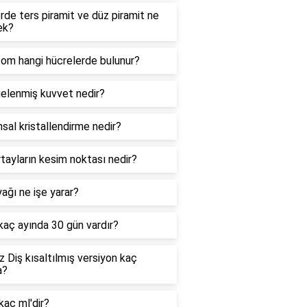
de ters piramit ve düz piramit ne
ek?
zom hangi hücrelerde bulunur?
elenmiş kuvvet nedir?
sal kristallendirme nedir?
tayların kesim noktası nedir?
ağı ne işe yarar?
 kaç ayında 30 gün vardır?
 Diş kısaltılmış versiyon kaç
a?
kaç ml'dir?