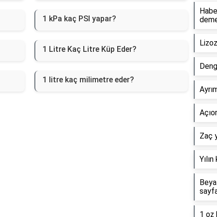
Haber
1 kPa kaç PSI yapar?
dem
Lizo
1 Litre Kaç Litre Küp Eder?
Deng
1 litre kaç milimetre eder?
Ayrım
Açıor
Zaç y
Yılın
Beyaz
sayf
1 oz 