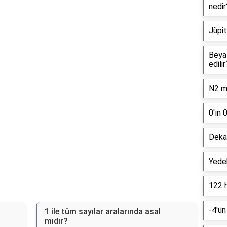
nedir
Reklam Alanı
Jüpit
Beyaz
edilir
N2 mo
0'ın 
Dekan
Yede
122 
-4'ün
1 ile tüm sayılar aralarında asal
mıdır?