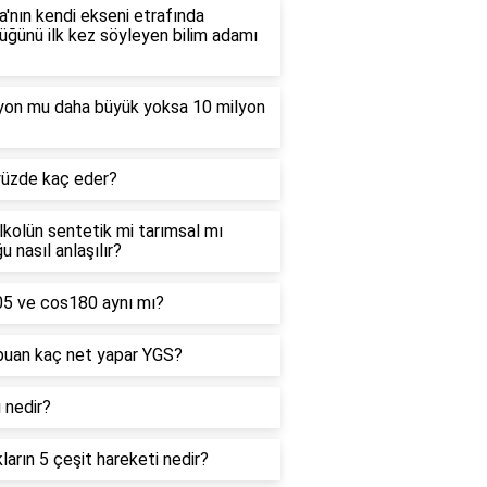
'nın kendi ekseni etrafında
ğünü ilk kez söyleyen bilim adamı
lyon mu daha büyük yoksa 10 milyon
yüzde kaç eder?
alkolün sentetik mi tarımsal mı
u nasıl anlaşılır?
05 ve cos180 aynı mı?
puan kaç net yapar YGS?
ı nedir?
kların 5 çeşit hareketi nedir?