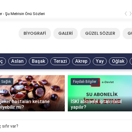
‹
er - Şu Metrisin Önü Sözleri
BİYOGRAFİ
GALERİ
GÜZEL SÖZLER
G
eç
Aslan
Başak
Terazi
Akrep
Yay
Oğlak
Sağlık
Faydalı Bilgiler
Şeker hastaları kestane
İSKİ abonelik iptali nasıl
yiyebilir mi?
yapılır?
 sıfır var?