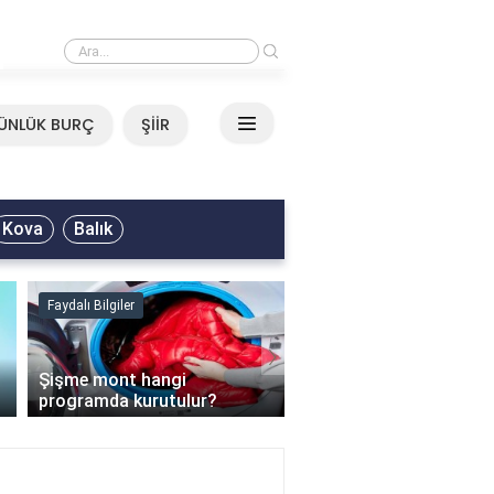
›
Mirkelam - Tavla Sözleri
ÜNLÜK BURÇ
ŞİİR
Kova
Balık
Faydalı Bilgiler
Faydalı Bilgiler
›
Şişme mont hangi
programda kurutulur?
Şofben suyu neden ısı