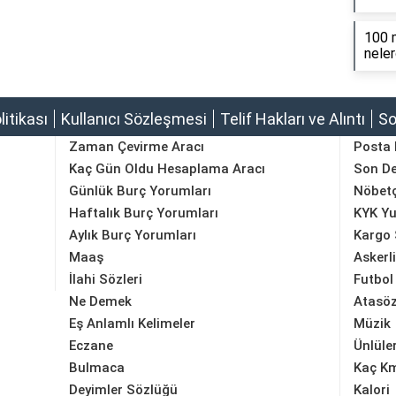
100 m
neler
olitikası
Kullanıcı Sözleşmesi
Telif Hakları ve Alıntı
So
Zaman Çevirme Aracı
Posta
Kaç Gün Oldu Hesaplama Aracı
Son D
Günlük Burç Yorumları
Nöbetç
Haftalık Burç Yorumları
KYK Yu
Aylık Burç Yorumları
Kargo 
Maaş
Askerl
İlahi Sözleri
Futbol
Ne Demek
Atasöz
Eş Anlamlı Kelimeler
Müzik
Eczane
Ünlüle
Bulmaca
Kaç K
Deyimler Sözlüğü
Kalori