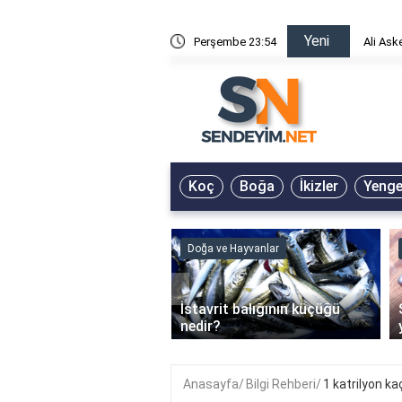
Yeni
risin Önü Sözleri
Perşembe 23:54
Ali Ask
Koç
Boğa
İkizler
Yeng
ve Hayvanlar
Doğa ve Hayvanlar
‹
li en çok hangi iklimde
İstavrit balığının küçüğü
r?
nedir?
Anasayfa
Bilgi Rehberi
1 katrilyon kaç