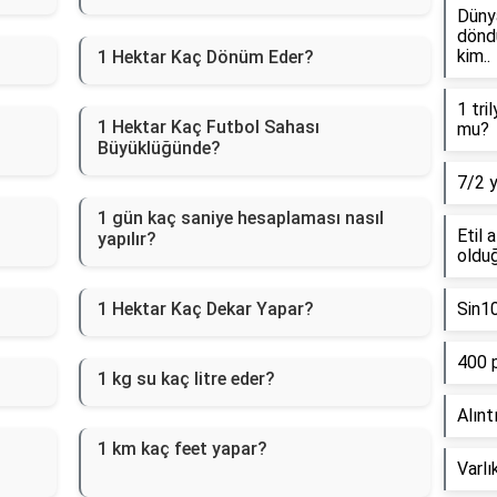
Dünya
döndü
kim..
1 Hektar Kaç Dönüm Eder?
1 tri
1 Hektar Kaç Futbol Sahası
mu?
Büyüklüğünde?
7/2 
1 gün kaç saniye hesaplaması nasıl
Etil 
yapılır?
olduğ
1 Hektar Kaç Dekar Yapar?
Sin1
400 
1 kg su kaç litre eder?
Alınt
1 km kaç feet yapar?
Varlı