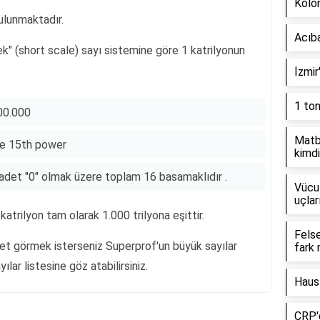
Kolon
bulunmaktadır.
Acıb
ek" (short scale) sayı sistemine göre 1 katrilyonun
İzmir
1 to
000.000
Matb
the 15th power
kimdi
adet "0" olmak üzere toplam 16 basamaklıdır .
Vücut
uçlar
atrilyon tam olarak 1.000 trilyona eşittir.
Fels
a net görmek isterseniz Superprof'un büyük sayılar
fark 
lar listesine göz atabilirsiniz.
Haus
CRP'd