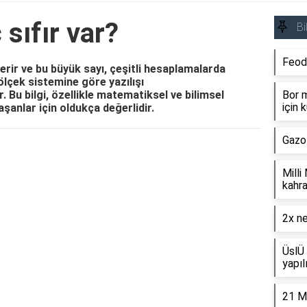
 sıfır var?
Bi
Feod
çerir ve bu büyük sayı, çeşitli hesaplamalarda
 ölçek sistemine göre yazılışı
. Bu bilgi, özellikle matematiksel ve bilimsel
Bor m
için k
şanlar için oldukça değerlidir.
Gazo
Reklam Alanı
Milli
kahra
2x ne
ÜslÜ 
yapıl
21 M