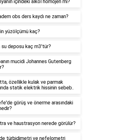
yanın içindeki alkol homojen mi?
adem obs ders kaydı ne zaman?
'in yüzölçümü kaç?
n su deposu kaç m3'tür?
anın mucidi Johannes Gutenberg
r?
ta, özellikle kulak ve parmak
ında statik elektrik hissinin sebeb..
efe'de görüş ve önerme arasındaki
nedir?
tra ve haustrasyon nerede görülür?
e türbidimetri ve nefelometri