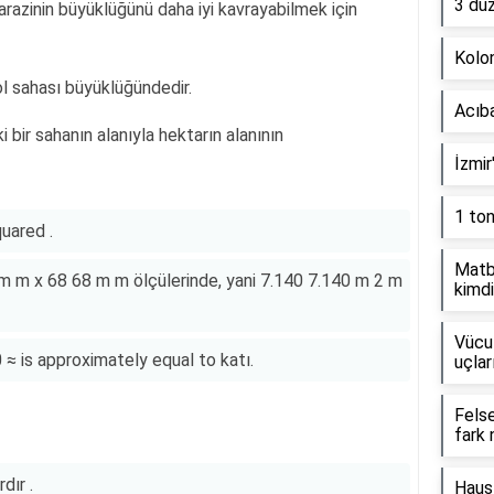
3 dü
 arazinin büyüklüğünü daha iyi kavrayabilmek için
Kolon
ol sahası büyüklüğündedir.
Acıb
 bir sahanın alanıyla hektarın alanının
İzmir
1 to
uared .
Matb
m m x 68 68 m m ölçülerinde, yani 7.140 7.140 m 2 m
kimdi
Vücut
 ≈ is approximately equal to katı.
uçlar
Fels
fark 
dır .
Haus