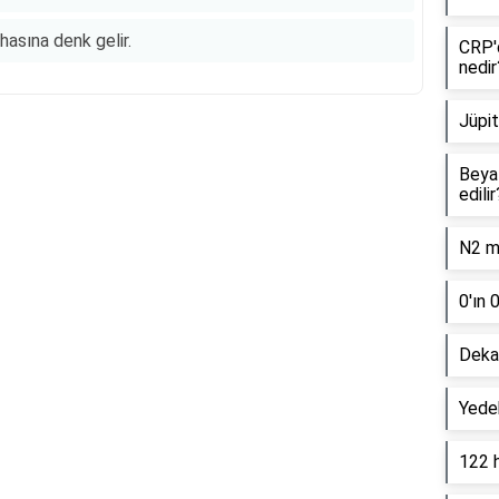
hasına denk gelir.
CRP'd
nedir
Jüpit
Beyaz
Reklam Alanı
edilir
N2 mo
0'ın 
Dekan
Yede
122 