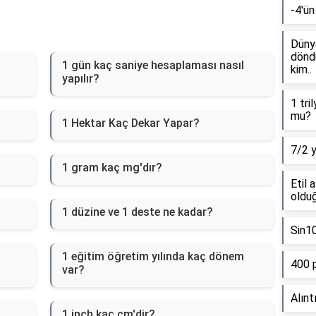
-4'ün
Dünya
döndü
1 gün kaç saniye hesaplaması nasıl
kim..
yapılır?
1 tri
mu?
1 Hektar Kaç Dekar Yapar?
7/2 
1 gram kaç mg'dır?
Etil 
olduğ
1 düzine ve 1 deste ne kadar?
Sin1
1 eğitim öğretim yılında kaç dönem
400 
var?
Alınt
1 inch kaç cm'dir?