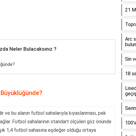
21 M
Topr
Arc s
bulun
zda Neler Bulacaksınız ?
Sin v
üğünde?
18 sa
Lised
ı Büyüklüğünde?
geçiş
Serim
idir ve bu alanın futbol sahalarıyla kıyaslanması, pek
sağlar. Futbol sahalarının standart ölçüleri göz önünde
100'e
şık 1,4 futbol sahasına eşdeğer olduğu ortaya