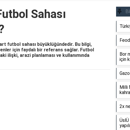
Futbol Sahası
Bi
?
Türki
Feod
art futbol sahası büyüklüğündedir. Bu bilgi,
ler için faydalı bir referans sağlar. Futbol
Bor m
aki ilişki, arazi planlaması ve kullanımında
için k
Gazo
Reklam Alanı
Milli
kahra
2x ne
ÜslÜ 
yapıl