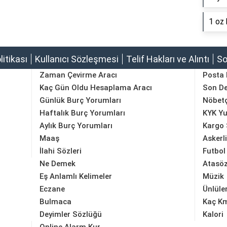
1 oz 
olitikası
Kullanıcı Sözleşmesi
Telif Hakları ve Alıntı
So
Zaman Çevirme Aracı
Posta
Kaç Gün Oldu Hesaplama Aracı
Son D
Günlük Burç Yorumları
Nöbetç
Haftalık Burç Yorumları
KYK Yu
Aylık Burç Yorumları
Kargo 
Maaş
Askerl
İlahi Sözleri
Futbol
Ne Demek
Atasöz
Eş Anlamlı Kelimeler
Müzik
Eczane
Ünlüle
Bulmaca
Kaç K
Deyimler Sözlüğü
Kalori