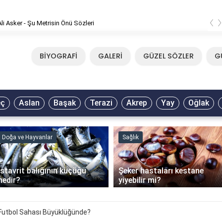
‹
er - Şu Metrisin Önü Sözleri
BİYOGRAFİ
GALERİ
GÜZEL SÖZLER
G
eç
Aslan
Başak
Terazi
Akrep
Yay
Oğlak
Doğa ve Hayvanlar
Sağlık
İstavrit balığının küçüğü
Şeker hastaları kestane
nedir?
yiyebilir mi?
 Futbol Sahası Büyüklüğünde?