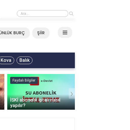
›
Ali Asker - Şu Metrisin Önü Sözleri
ÜNLÜK BURÇ
ŞİİR
Kova
Balık
Faydalı Bilgiler
Faydalı Bilgiler
›
İSKİ abonelik iptali nasıl
Şişme mont hangi
yapılır?
programda kurutulur?