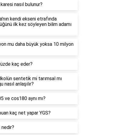
 karesi nasıl bulunur?
'nın kendi ekseni etrafında
ğünü ilk kez söyleyen bilim adamı
lyon mu daha büyük yoksa 10 milyon
yüzde kaç eder?
alkolün sentetik mi tarımsal mı
u nasıl anlaşılır?
05 ve cos180 aynı mı?
puan kaç net yapar YGS?
ı nedir?