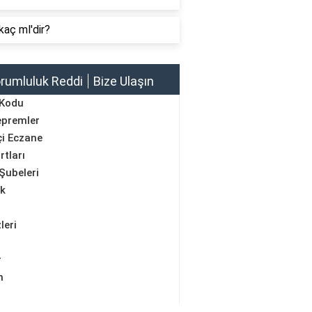
kaç ml'dir?
rumluluk Reddi
Bize Ulaşın
 Kodu
epremler
i Eczane
rtları
Şubeleri
ik
leri
r
m