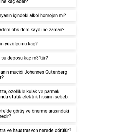
zine kaç eder?
yanın içindeki alkol homojen mi?
adem obs ders kaydı ne zaman?
'in yüzölçümü kaç?
n su deposu kaç m3'tür?
anın mucidi Johannes Gutenberg
r?
ta, özellikle kulak ve parmak
ında statik elektrik hissinin sebeb..
efe'de görüş ve önerme arasındaki
nedir?
tra ve haustrasyon nerede görülür?