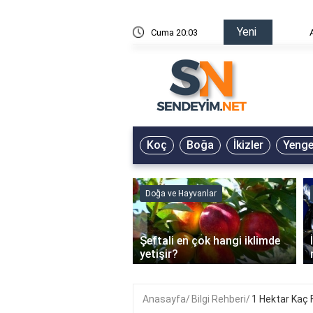
Yeni
risin Önü Sözleri
Cuma 20:03
Ali Ask
Koç
Boğa
İkizler
Yeng
Doğa ve Hayvanlar
‹
Şeftali en çok hangi iklimde
ain Jel Ne İşe Yarar?
yetişir?
Anasayfa
Bilgi Rehberi
1 Hektar Kaç