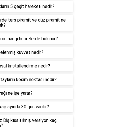
kların 5 çeşit hareketi nedir?
de ters piramit ve düz piramit ne
ek?
zom hangi hücrelerde bulunur?
elenmiş kuvvet nedir?
sal kristallendirme nedir?
tayların kesim noktası nedir?
ağı ne işe yarar?
 kaç ayında 30 gün vardır?
 Diş kısaltılmış versiyon kaç
a?