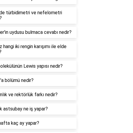
e türbidimetri ve nefelometri
?
er'in uydusu bulmaca cevabı nedir?
 hangi iki rengin karışımı ile elde
?
lekülünün Lewis yapısı nedir?
0'a bölümü nedir?
lık ve rektörlük farkı nedir?
k astsubay ne iş yapar?
hafta kaç ay yapar?