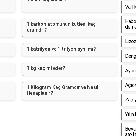
Varlı
Haber
1 karbon atomunun kütlesi kaç
dem
gramdır?
Lizo
1 katrilyon ve 1 trilyon aynı mı?
Deng
1 kg kaç ml eder?
Ayrım
Açıor
1 Kilogram Kaç Gramdır ve Nasıl
Hesaplanır?
Zaç y
Yılın
Beyaz
sayf