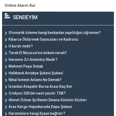
Online Alarm Kur
SENDEYİM
Otomatik ödeme hangi bankadan yapıldığını öğrenme?
Kibarca Öldürmek Oyuncuları ve Kadrosu
U kuralı nedir?
Tarek El Moussa'nın kökeni nereli?
Haramın Zıt Anlamlısı Nedir?
Mehmet Paşa Sokak
Halkbank Antakya Şubesi Şubesi
Nihai İsminin Anlamı Ne Demek?
İstanbul Ataşehir Bursa Arası Kaç Km
3 milyon 200 bin nasıl yazılır TDK?
Ahmet Özhan Şu Benim Divane Gönlüm Sözleri
Aras Kargo Hepsiburada Depo Şubesi
Haramidere hangi ilçeye bağlıdır?