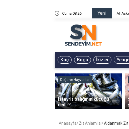
Yeni
risin Önü Sözleri
Cuma 08:26
Ali Ask
Koç
Boğa
İkizler
Yeng
ve Hayvanlar
Doğa ve Hayvanlar
‹
li en çok hangi iklimde
İstavrit balığının küçüğü
r?
nedir?
Anasayfa
Zıt Anlamlısı
Aldanmak Zıt 