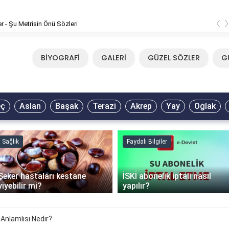
‹
er - Şu Metrisin Önü Sözleri
BİYOGRAFİ
GALERİ
GÜZEL SÖZLER
G
eç
Aslan
Başak
Terazi
Akrep
Yay
Oğlak
Sağlık
Faydalı Bilgiler
Şeker hastaları kestane
İSKİ abonelik iptali nasıl
yiyebilir mi?
yapılır?
Anlamlısı Nedir?