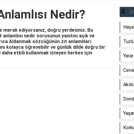
Anlamlısı Nedir?
Zı
Hayal
e merak ediyorsanız, doğru yerdesiniz. Bu
 anlamlısı nedir sorusunun yanıtını açık ve
 Ayrıca Aldanmak sözcüğünün zıt anlamlıları
Tuzlu
mını kolayca öğrenebilir ve günlük dilde doğru bir
i daha etkili kullanmak isteyen herkes için
Yarar
Cevap
Reklam Alanı
Akıls
Dond
Yaşam
Korku