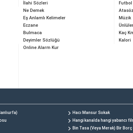
İlahi Sözleri
Futbol
Ne Demek
Atasöz
Eş Anlamlı Kelimeler
Müzik
Eczane
Ünlüle
Bulmaca
Kaç K
Deyimler Sözlüğü
Kalori
Online Alarm Kur
anlıurfa)
Hacı Mansur Sokak
rosu
Hangi kanalda hangi yabancı fi
Bin Tasa (Veya Merak) Bir Bo