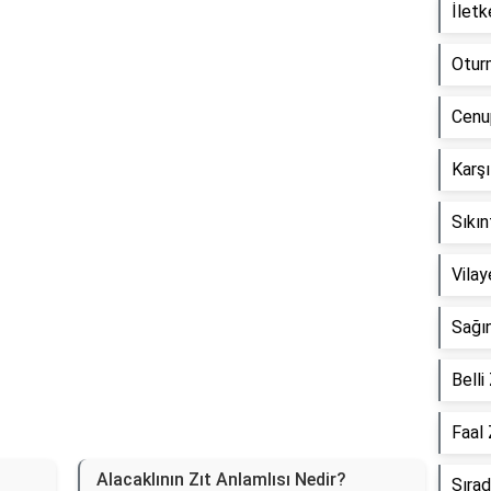
İletk
Reklam Alanı
Oturm
Cenup
Karşı
Sıkın
Vilay
Sağın
Belli
Faal 
Alacaklının Zıt Anlamlısı Nedir?
Sırad