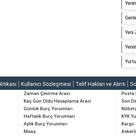
Yenin
Geril
Yeni 
Yenil
Yurtu
olitikası
Kullanıcı Sözleşmesi
Telif Hakları ve Alıntı
So
Zaman Çevirme Aracı
Posta
Kaç Gün Oldu Hesaplama Aracı
Son D
Günlük Burç Yorumları
Nöbetç
Haftalık Burç Yorumları
KYK Yu
Aylık Burç Yorumları
Kargo 
Maaş
Askerl