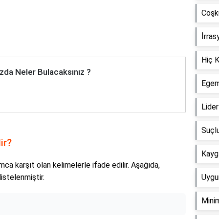
Coşku
İrras
Hiç K
zda Neler Bulacaksınız ?
Egeme
Lider
Suçlu
ir?
Kaygı
ca karşıt olan kelimelerle ifade edilir. Aşağıda,
istelenmiştir.
Uygun
Minim