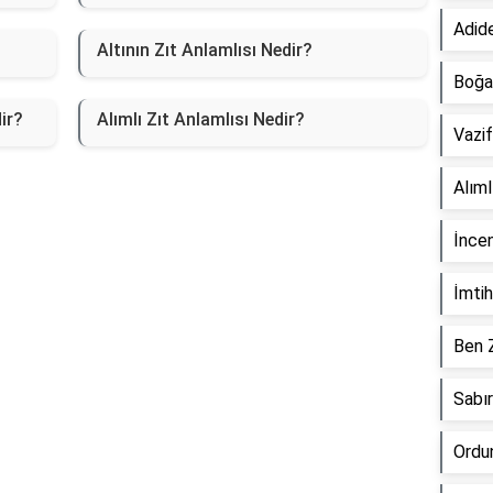
Adide
Altının Zıt Anlamlısı Nedir?
Boğaz
ir?
Alımlı Zıt Anlamlısı Nedir?
Vazif
Alıml
İncen
İmtih
Ben Z
Sabır
Ordun