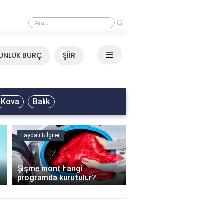
›
Mirkelam - Tavla Sözleri
ÜNLÜK BURÇ
ŞİİR
Kova
Balık
Faydalı Bilgiler
Faydalı Bilgiler
›
Şişme mont hangi
programda kurutulur?
Şofben suyu neden ısı