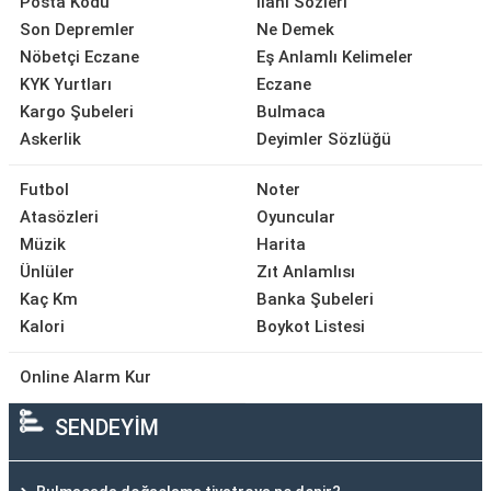
Posta Kodu
İlahi Sözleri
Son Depremler
Ne Demek
Nöbetçi Eczane
Eş Anlamlı Kelimeler
KYK Yurtları
Eczane
Kargo Şubeleri
Bulmaca
Askerlik
Deyimler Sözlüğü
Futbol
Noter
Atasözleri
Oyuncular
Müzik
Harita
Ünlüler
Zıt Anlamlısı
Kaç Km
Banka Şubeleri
Kalori
Boykot Listesi
Online Alarm Kur
SENDEYİM