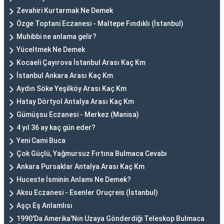
Zevahiri Kurtarmak Ne Demek
Özge Toptani Eczanesi - Maltepe Fındıklı (İstanbul)
Muhibbi ne anlama gelir?
Yüceltmek Ne Demek
Kocaeli Çayırova İstanbul Arası Kaç Km
İstanbul Ankara Arası Kaç Km
Aydın Söke Yeşilköy Arası Kaç Km
Hatay Dörtyol Antalya Arası Kaç Km
Gümüşsu Eczanesi - Merkez (Manisa)
4 yıl 36 ay kaç gün eder?
Yeni Cami Buca
Çok Güçlü, Yağmursuz Fırtına Bulmaca Cevabı
Ankara Pursaklar Antalya Arası Kaç Km
Huceste İsminin Anlamı Ne Demek?
Aksu Eczanesi - Esenler Oruçreis (İstanbul)
Aşçı Eş Anlamlısı
1990'Da Amerika'Nın Uzaya Gönderdiği Teleskop Bulmaca