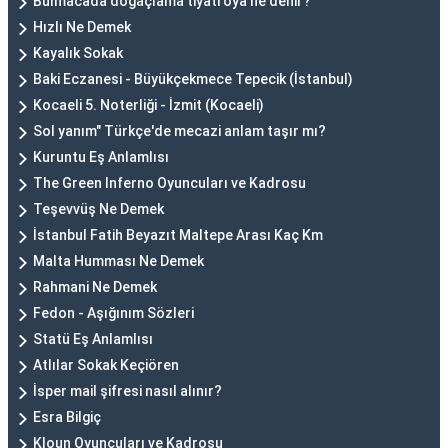
Bulmacada doğaçlama tiyatroya ne denir?
Hızlı Ne Demek
Kayalık Sokak
Baki Eczanesi - Büyükçekmece Tepecik (İstanbul)
Kocaeli 5. Noterliği - İzmit (Kocaeli)
Sol yanım" Türkçe'de mecazi anlam taşır mı?
Kuruntu Eş Anlamlısı
The Green Inferno Oyuncuları ve Kadrosu
Teşevvüş Ne Demek
İstanbul Fatih Beyazıt Maltepe Arası Kaç Km
Malta Humması Ne Demek
Rahmani Ne Demek
Fedon - Aşığınım Sözleri
Statü Eş Anlamlısı
Atlılar Sokak Keçiören
İsper mail şifresi nasıl alınır?
Esra Bilgiç
Kloun Oyuncuları ve Kadrosu