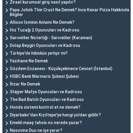
Ziraat kurumsal giriş nasıl yapılır?
Papa John’s Thin Crust Ne Demek? İnce Kenar Pizza Hakkında
Bilgiler
Allison İsminin Anlamı Ne Demek?
Hız Tuzağı 2 Oyuncuları ve Kadrosu
Sarıveliler Noterliği - Sarıveliler (Karaman)
Dolap Beygiri Oyuncuları ve Kadrosu
Türkiye'de hibisküs yetişir mi?
Yazıhane Ne Demek
Gözdem Eczanesi - Küçükçekmece Cennet (İstanbul)
HSBC Bank Marmaris Şubesi Şubesi
İhzar Ne Demek
Stajyer Mafya Oyuncuları ve Kadrosu
The Bad Batch Oyuncuları ve Kadrosu
Honda sistemi kontrol et ne demek?
Diyarbakır'dan Kızıltepe'ye hangi yoldan gidilir?
Emekli maaş tahsis no nerede yazar?
Nasovine Duo ne işe yarar?