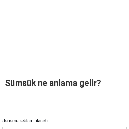
TARİFLERİ
HİKAYELER
Bize
Ulaşın
Sümsük ne anlama gelir?
Reklam Alanı
deneme reklam alanıdır