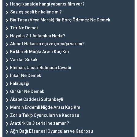
Hangi kanalda hangi yabancı film var?
Saz eş sesli bir kelime mi?
Bin Tasa (Veya Merak) Bir Borç Ödemez Ne Demek
Titr Ne Demek
Hayalin Zıt Anlamlısı Nedir?
Ahmet Hakan'ın eşi ve çocuğu var mı?
Kırklareli Muğla Arası Kaç Km
Vardar Sokak
Eleman, Unsur Bulmaca Cevabı
İnkâr Ne Demek
Fakıuşağı
Gır Gır Ne Demek
Akabe Caddesi Sultanbeyli
Mersin Erdemli Niğde Arası Kaç Km
Zorlu Takip Oyuncuları ve Kadrosu
Atatürk'ün 3 serisi ne zaman?
Ağrı Dağı Efsanesi Oyuncuları ve Kadrosu