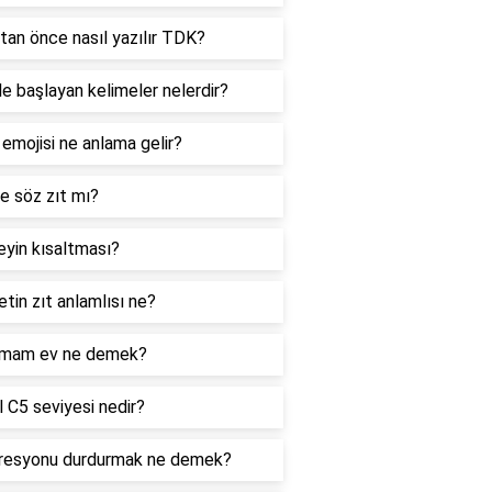
tan önce nasıl yazılır TDK?
le başlayan kelimeler nelerdir?
 emojisi ne anlama gelir?
e söz zıt mı?
yin kısaltması?
tin zıt anlamlısı ne?
mam ev ne demek?
 C5 seviyesi nedir?
resyonu durdurmak ne demek?