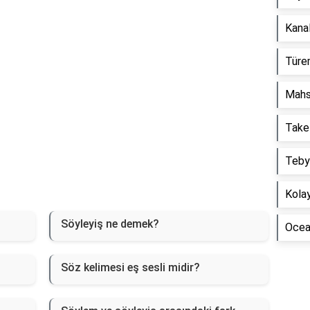
Kanal
Türem
Mahs
Take
Tebyi
Kolay
Söyleyiş ne demek?
Ocean
Söz kelimesi eş sesli midir?