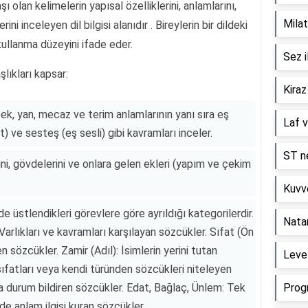
aşı olan kelimelerin yapısal özelliklerini, anlamlarını,
Milat
ini inceleyen dil bilgisi alanıdır . Bireylerin bir dildeki
ullanma düzeyini ifade eder.
Sez i
şlıkları kapsar:
Kiraz
k, yan, mecaz ve terim anlamlarının yanı sıra eş
Laf v
) ve sesteş (eş sesli) gibi kavramları inceler.
ST ne
ni, gövdelerini ve onlara gelen ekleri (yapım ve çekim
Kuvve
e üstlendikleri görevlere göre ayrıldığı kategorilerdir.
Nata
 Varlıkları ve kavramları karşılayan sözcükler. Sıfat (Ön
n sözcükler. Zamir (Adıl): İsimlerin yerini tutan
Level
, sıfatları veya kendi türünden sözcükleri niteleyen
eya durum bildiren sözcükler. Edat, Bağlaç, Ünlem: Tek
Prog
e anlam ilgisi kuran sözcükler.