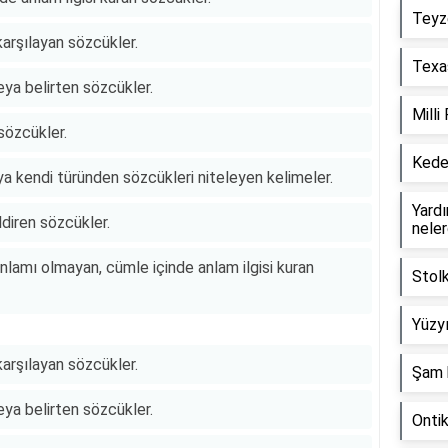
Teyz
 karşılayan sözcükler.
Texas
eya belirten sözcükler.
Milli
 sözcükler.
Keder
 veya kendi türünden sözcükleri niteleyen kelimeler.
Yardım
ldiren sözcükler.
neler
nlamı olmayan, cümle içinde anlam ilgisi kuran
Stol
Yüzyı
 karşılayan sözcükler.
Şam 
eya belirten sözcükler.
Onti