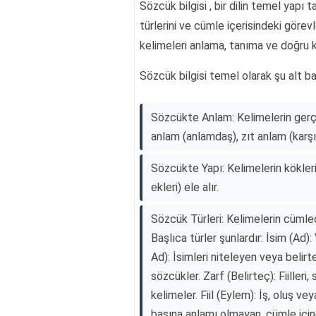
Sözcük bilgisi , bir dilin temel yapı t
türlerini ve cümle içerisindeki görevler
kelimeleri anlama, tanıma ve doğru k
Sözcük bilgisi temel olarak şu alt ba
Sözcükte Anlam: Kelimelerin gerçe
anlam (anlamdaş), zıt anlam (karşıt
Sözcükte Yapı: Kelimelerin kökleri
ekleri) ele alır.
Sözcük Türleri: Kelimelerin cümled
Başlıca türler şunlardır: İsim (Ad):
Ad): İsimleri niteleyen veya belirte
sözcükler. Zarf (Belirteç): Fiilleri
kelimeler. Fiil (Eylem): İş, oluş v
başına anlamı olmayan, cümle içind