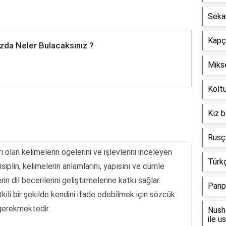
Seka
Kapçı
zda Neler Bulacaksınız ?
Mikse
Koltu
Kız b
Rusça
rı olan kelimelerin ögelerini ve işlevlerini inceleyen
Türkç
isiplin, kelimelerin anlamlarını, yapısını ve cümle
rin dil becerilerini geliştirmelerine katkı sağlar.
Panp
tkili bir şekilde kendini ifade edebilmek için sözcük
 gerekmektedir.
Nush 
ile u