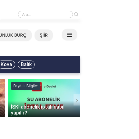
›
Ali Asker - Şu Metrisin Önü Sözleri
ÜNLÜK BURÇ
ŞİİR
Kova
Balık
Faydalı Bilgiler
Faydalı Bilgiler
›
İSKİ abonelik iptali nasıl
Şişme mont hangi
yapılır?
programda kurutulur?