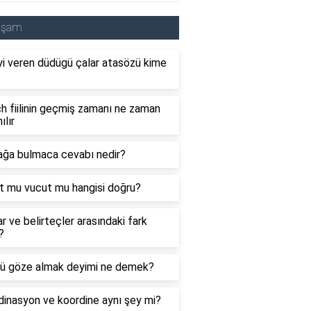
aşam
i veren düdügü çalar atasözü kime
 fiilinin geçmiş zamanı ne zaman
ılır
ağa bulmaca cevabı nedir?
t mu vucut mu hangisi doğru?
ar ve belirteçler arasındaki fark
?
ü göze almak deyimi ne demek?
inasyon ve koordine aynı şey mi?