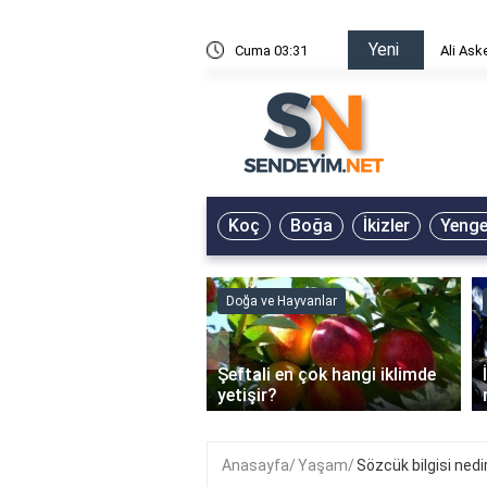
Yeni
risin Önü Sözleri
Cuma 03:31
Ali Ask
Koç
Boğa
İkizler
Yeng
Doğa ve Hayvanlar
‹
Şeftali en çok hangi iklimde
ain Jel Ne İşe Yarar?
yetişir?
Anasayfa
Yaşam
Sözcük bilgisi nedi