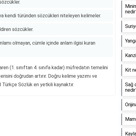
 sözcükler.
Minim
nedir
 veya kendi türünden sözcükleri niteleyen kelimeler.
Suriy
ldiren sözcükler.
Yanga
nlamı olmayan, cümle içinde anlam ilgisi kuran
Kanzi
baren (1. sınıftan 4. sınıfa kadar) müfredatın temelini
Kit n
cerisini doğrudan artırır. Doğru kelime yazımı ve
l Türkçe Sözlük en yetkili kaynaktır.
Sağ o
nedir
Oriji
Reklam Alanı
Mamu
Kayla