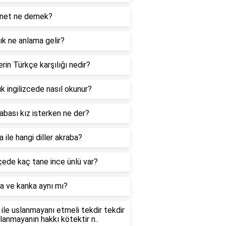
net ne demek?
k ne anlama gelir?
rin Türkçe karşılığı nedir?
k ingilizcede nasıl okunur?
abası kız isterken ne der?
 ile hangi diller akraba?
ede kaç tane ince ünlü var?
a ve kanka aynı mı?
ile uslanmayanı etmeli tekdir tekdir
slanmayanın hakkı kötektir n..