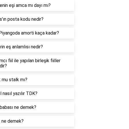
enin eşi amca mı dayı mı?
'ın posta kodu nedir?
 Piyangoda amorti kaça kadar?
in eş anlamlısı nedir?
cı fiil ile yapılan birleşik fiiller
dir?
k mu stalk mı?
l nasıl yazılır TDK?
babası ne demek?
k ne demek?