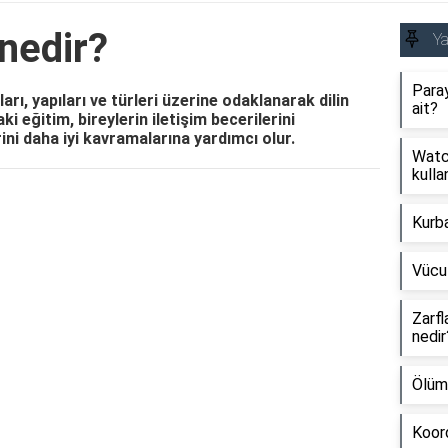
 nedir?
Y
Paray
arı, yapıları ve türleri üzerine odaklanarak dilin
ait?
aki eğitim, bireylerin iletişim becerilerini
erini daha iyi kavramalarına yardımcı olur.
Watch
kullan
Reklam Alanı
Kurb
Vücu
Zarfl
nedir
Ölüm
Koord