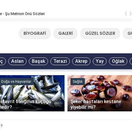
‹
er - Şu Metrisin Önü Sözleri
BİYOGRAFİ
GALERİ
GÜZEL SÖZLER
G
eç
Aslan
Başak
Terazi
Akrep
Yay
Oğlak
Doğa ve Hayvanlar
Sağlık
İstavrit balığının küçüğü
Şeker hastaları kestane
nedir?
yiyebilir mi?
r?