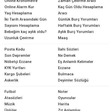
Online Kronometre
Zaman Çevirme Aracı
Online Alarm Kur
Kaç Gün Oldu Hesaplama
Yaş Hesaplama
Aracı
İki Tarih Arasındaki Gün
Günlük Burç Yorumları
Sayısını Hesaplama
Haftalık Burç Yorumları
Bebeğim kaç aylık oldu?
Aylık Burç Yorumları
Uzunluk Çevirme
Maaş
Posta Kodu
İlahi Sözleri
Son Depremler
Ne Demek
Nöbetçi Eczane
Eş Anlamlı Kelimeler
KYK Yurtları
Eczane
Kargo Şubeleri
Bulmaca
Askerlik
Deyimler Sözlüğü
Futbol
Noter
Atasözleri
Oyuncular
Müzik
Harita
Ünlüler
Zıt Anlamlısı