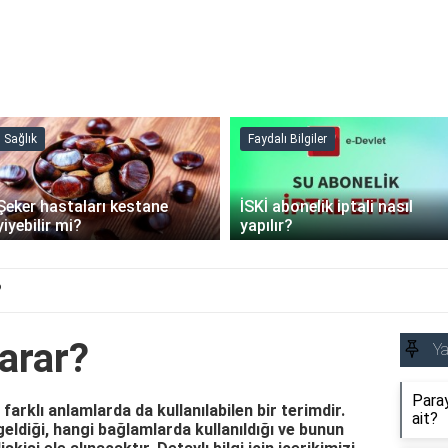
Sağlık
Faydalı Bilgiler
Şeker hastaları kestane
İSKİ abonelik iptali nasıl
yiyebilir mi?
yapılır?
?
arar?
Y
Paray
 farklı anlamlarda da kullanılabilen bir terimdir.
ait?
eldiği, hangi bağlamlarda kullanıldığı ve bunun