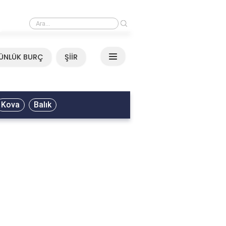
›
Neşet Ertaş - Yazımı Kışa Çevirdin Sözleri
ÜNLÜK BURÇ
ŞİİR
Kova
Balık