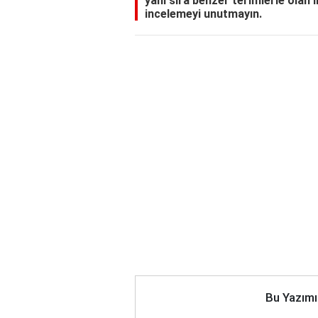
yanı sıra benzer terimlerle olan ili
incelemeyi unutmayın.
Bu Yazımı