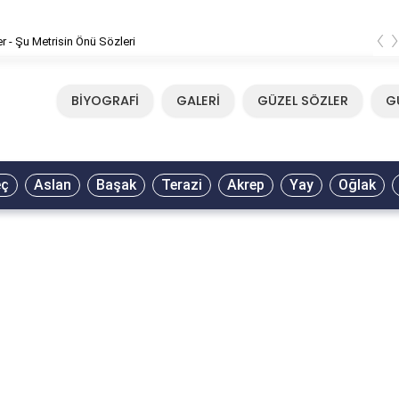
‹
m - Tavla Sözleri
BİYOGRAFİ
GALERİ
GÜZEL SÖZLER
G
eç
Aslan
Başak
Terazi
Akrep
Yay
Oğlak