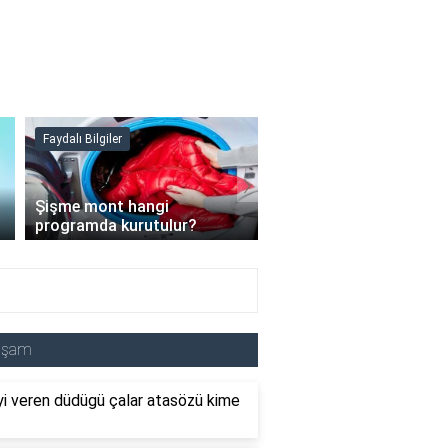
Faydalı Bilgiler
Faydalı Bilgiler
›
Şişme mont hangi
programda kurutulur?
Şofben suyu neden ısı
aşam
i veren düdügü çalar atasözü kime