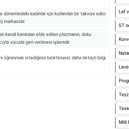
Laf v
dönemindeki kadınlar için kullanılan bir takviye edici
) markasıdır.
ST ne
nin kendi kanından elde edilen plazmanın, doku
Kuvve
ıyla vücuda geri verilmesi işlemidir.
Nata
 öğrenmek istediğinizi belirtirseniz daha detaylı bilgi
Level
Prog
Teyz
Reklam Alanı
Texas
Milli