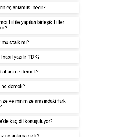
in eş anlamlısı nedir?
cı fiil ile yapılan birleşik fiiller
dir?
k mu stalk mı?
l nasıl yazılır TDK?
babası ne demek?
k ne demek?
ize ve minimize arasındaki fark
?
e'de kaç dil konuşuluyor?
z ne anlama gelir?