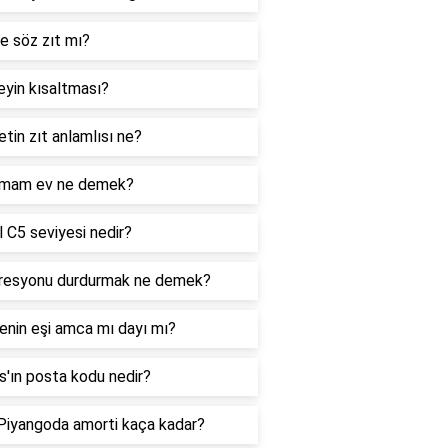
e söz zıt mı?
yin kısaltması?
tin zıt anlamlısı ne?
mam ev ne demek?
 C5 seviyesi nedir?
resyonu durdurmak ne demek?
enin eşi amca mı dayı mı?
'ın posta kodu nedir?
 Piyangoda amorti kaça kadar?