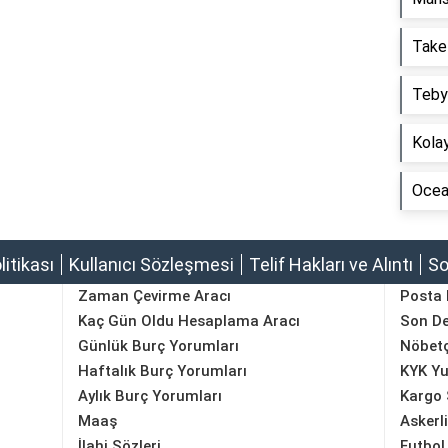
Take
Tebyi
Kolay
Ocean
olitikası
Kullanıcı Sözleşmesi
Telif Hakları ve Alıntı
So
Zaman Çevirme Aracı
Posta
Kaç Gün Oldu Hesaplama Aracı
Son D
Günlük Burç Yorumları
Nöbetç
Haftalık Burç Yorumları
KYK Yu
Aylık Burç Yorumları
Kargo 
Maaş
Askerl
İlahi Sözleri
Futbol