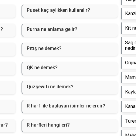
Puset kaç aylıkken kullanılır?
Kanzi
Kit n
i?
Purna ne anlama gelir?
Sağ o
nedir
Pıtış ne demek?
Oriji
QK ne demek?
Mamu
Quzşewıti ne demek?
Kayla
R harfi ile başlayan isimler nelerdir?
Kanal
Türem
var?
R harfleri hangileri?
Mahs