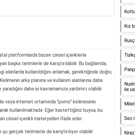
Koltu
Kız b
Rusça
ital platformlarda bazen cinsel içeriklerle
Türkç
şıyan başka terimlerle de karıştırılabilir. Bu bağlamda,
Panp
gi alanlarda kullanıldığını anlamak, gerektiğinde doğru
 Kelimenin arka planına ve kullanım alanlarına daha
Nush 
yaradığını daha iyi kavramamıza yardımcı olabilir.
ile u
ilde veya internet ortamında "porno" kelimesinin
Milat
arak kullanılmaktadır. Eğer kastettiğiniz buysa, bu
Sez i
an cinsel içerikli materyalleri ifade eder .
şu gerçek terimlerle de karıştırılıyor olabilir:
Kiraz