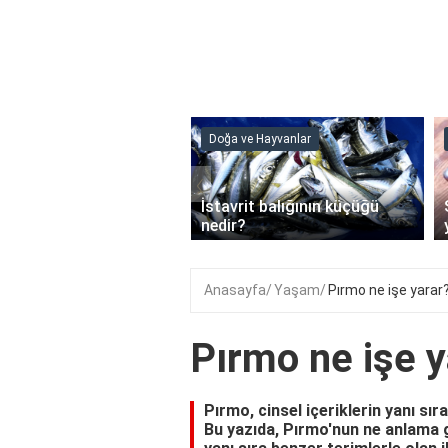
ve Hayvanlar
Doğa ve Hayvanlar
‹
li en çok hangi iklimde
İstavrit balığının küçüğü
r?
nedir?
Anasayfa
Yaşam
Pırmo ne işe yarar
Pırmo ne işe y
Pırmo, cinsel içeriklerin yanı sıra
Bu yazıda, Pırmo'nun ne anlama g