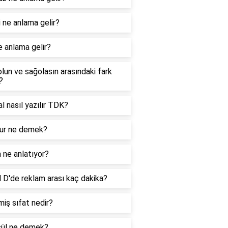
 ne anlama gelir?
e anlama gelir?
lun ve sağolasın arasındaki fark
?
nal nasıl yazılır TDK?
r ne demek?
 ne anlatıyor?
 D'de reklam arası kaç dakika?
iş sıfat nedir?
ül ne demek?