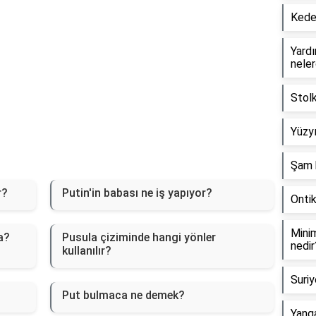
Keder
Yardım
neler
Stol
Yüzyı
Şam 
r?
Putin'in babası ne iş yapıyor?
Onti
Minim
a?
Pusula çiziminde hangi yönler
nedir
kullanılır?
Suriy
Put bulmaca ne demek?
Yanga