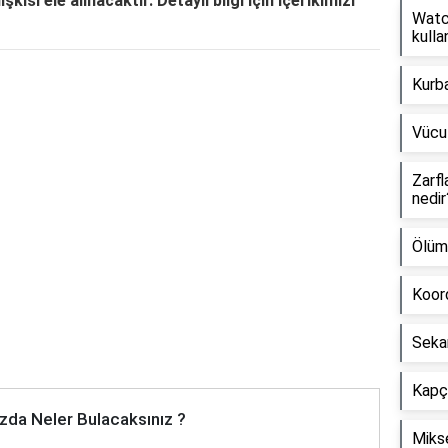
şkisi ele alınacaktır. Detaylı bilgi için içerikimizi
Watch
kullan
Kurb
Reklam Alanı
Vücu
Zarfl
nedir
Ölüm
Koord
Seka
Kapçı
zda Neler Bulacaksınız ?
Mikse