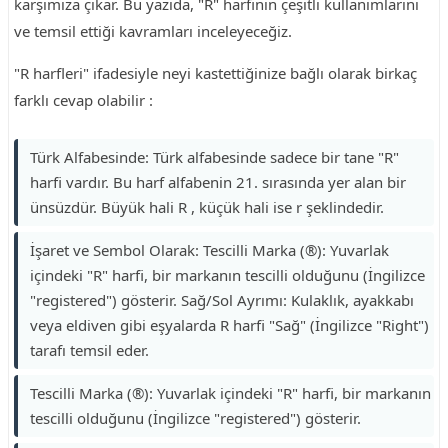
karşımıza çıkar. Bu yazıda, "R" harfinin çeşitli kullanımlarını
ve temsil ettiği kavramları inceleyeceğiz.
"R harfleri" ifadesiyle neyi kastettiğinize bağlı olarak birkaç
farklı cevap olabilir :
Türk Alfabesinde: Türk alfabesinde sadece bir tane "R"
harfi vardır. Bu harf alfabenin 21. sırasında yer alan bir
ünsüzdür. Büyük hali R , küçük hali ise r şeklindedir.
İşaret ve Sembol Olarak: Tescilli Marka (®): Yuvarlak
içindeki "R" harfi, bir markanın tescilli olduğunu (İngilizce
"registered") gösterir. Sağ/Sol Ayrımı: Kulaklık, ayakkabı
veya eldiven gibi eşyalarda R harfi "Sağ" (İngilizce "Right")
tarafı temsil eder.
Tescilli Marka (®): Yuvarlak içindeki "R" harfi, bir markanın
tescilli olduğunu (İngilizce "registered") gösterir.