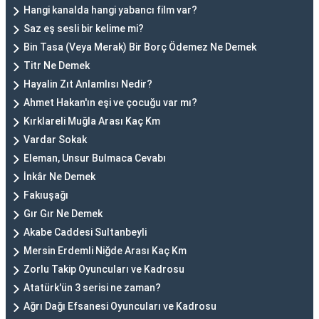
Hangi kanalda hangi yabancı film var?
Saz eş sesli bir kelime mi?
Bin Tasa (Veya Merak) Bir Borç Ödemez Ne Demek
Titr Ne Demek
Hayalin Zıt Anlamlısı Nedir?
Ahmet Hakan'ın eşi ve çocuğu var mı?
Kırklareli Muğla Arası Kaç Km
Vardar Sokak
Eleman, Unsur Bulmaca Cevabı
İnkâr Ne Demek
Fakıuşağı
Gır Gır Ne Demek
Akabe Caddesi Sultanbeyli
Mersin Erdemli Niğde Arası Kaç Km
Zorlu Takip Oyuncuları ve Kadrosu
Atatürk'ün 3 serisi ne zaman?
Ağrı Dağı Efsanesi Oyuncuları ve Kadrosu