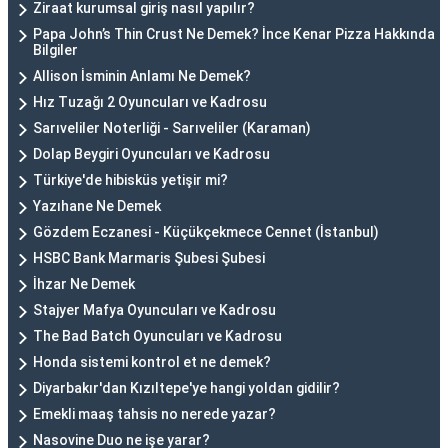
Ziraat kurumsal giriş nasıl yapılır?
Papa John’s Thin Crust Ne Demek? İnce Kenar Pizza Hakkında
Bilgiler
Allison İsminin Anlamı Ne Demek?
Hız Tuzağı 2 Oyuncuları ve Kadrosu
Sarıveliler Noterliği - Sarıveliler (Karaman)
Dolap Beygiri Oyuncuları ve Kadrosu
Türkiye'de hibisküs yetişir mi?
Yazıhane Ne Demek
Gözdem Eczanesi - Küçükçekmece Cennet (İstanbul)
HSBC Bank Marmaris Şubesi Şubesi
İhzar Ne Demek
Stajyer Mafya Oyuncuları ve Kadrosu
The Bad Batch Oyuncuları ve Kadrosu
Honda sistemi kontrol et ne demek?
Diyarbakır'dan Kızıltepe'ye hangi yoldan gidilir?
Emekli maaş tahsis no nerede yazar?
Nasovine Duo ne işe yarar?