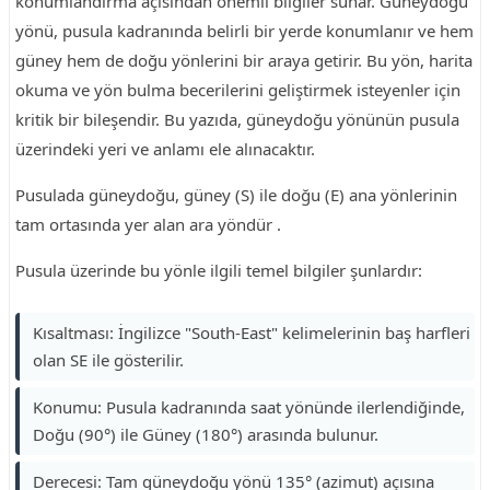
konumlandırma açısından önemli bilgiler sunar. Güneydoğu
yönü, pusula kadranında belirli bir yerde konumlanır ve hem
güney hem de doğu yönlerini bir araya getirir. Bu yön, harita
okuma ve yön bulma becerilerini geliştirmek isteyenler için
kritik bir bileşendir. Bu yazıda, güneydoğu yönünün pusula
üzerindeki yeri ve anlamı ele alınacaktır.
Pusulada güneydoğu, güney (S) ile doğu (E) ana yönlerinin
tam ortasında yer alan ara yöndür .
Pusula üzerinde bu yönle ilgili temel bilgiler şunlardır:
Kısaltması: İngilizce "South-East" kelimelerinin baş harfleri
olan SE ile gösterilir.
Konumu: Pusula kadranında saat yönünde ilerlendiğinde,
Doğu (90°) ile Güney (180°) arasında bulunur.
Derecesi: Tam güneydoğu yönü 135° (azimut) açısına