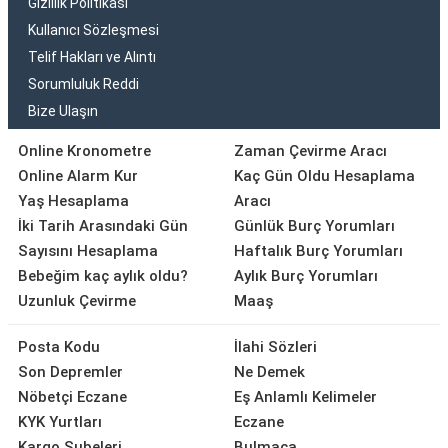
Gizlilik Politikası
Kullanıcı Sözleşmesi
Telif Hakları ve Alıntı
Sorumluluk Reddi
Bize Ulaşın
Online Kronometre
Zaman Çevirme Aracı
Online Alarm Kur
Kaç Gün Oldu Hesaplama
Yaş Hesaplama
Aracı
İki Tarih Arasındaki Gün
Günlük Burç Yorumları
Sayısını Hesaplama
Haftalık Burç Yorumları
Bebeğim kaç aylık oldu?
Aylık Burç Yorumları
Uzunluk Çevirme
Maaş
Posta Kodu
İlahi Sözleri
Son Depremler
Ne Demek
Nöbetçi Eczane
Eş Anlamlı Kelimeler
KYK Yurtları
Eczane
Kargo Şubeleri
Bulmaca