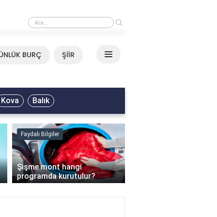
›
Mirkelam - Tavla Sözleri
ÜNLÜK BURÇ
ŞİİR
Kova
Balık
Faydalı Bilgiler
Faydalı Bilgiler
›
Şişme mont hangi
programda kurutulur?
Şofben suyu neden ısı