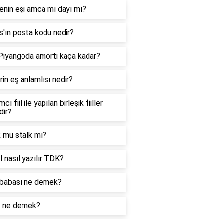
enin eşi amca mı dayı mı?
'ın posta kodu nedir?
 Piyangoda amorti kaça kadar?
in eş anlamlısı nedir?
cı fiil ile yapılan birleşik fiiller
dir?
k mu stalk mı?
l nasıl yazılır TDK?
babası ne demek?
k ne demek?