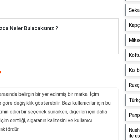
Seka
Kapçı
zda Neler Bulacaksınız ?
Mikse
Koltu
Kız b
?
Rusça
arasında belirgin bir yer edinmiş bir marka. İçim
Türkç
 göre değişiklik gösterebilir. Bazı kullanıcılar için bu
min edici bir seçenek sunarken, diğerleri için daha
Panp
 İçim sertliği, sigaranın kalitesini ve kullanıcı
aktördür.
Nush 
ile u