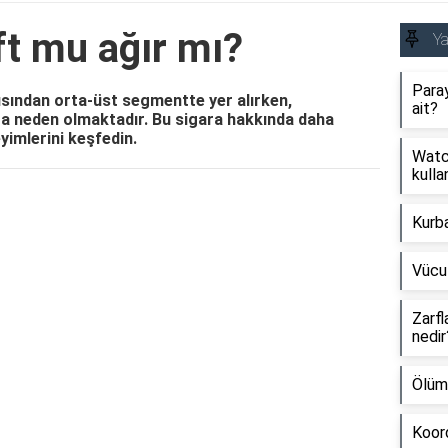
ft mu ağır mı?
Y
Paray
çısından orta-üst segmentte yer alırken,
ait?
lara neden olmaktadır. Bu sigara hakkında daha
eyimlerini keşfedin.
Watch
kullan
Reklam Alanı
Kurb
Vücu
Zarfl
nedir
Ölüm
Koord