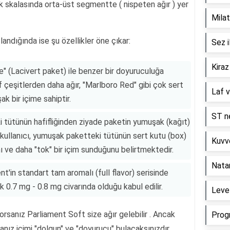
ik skalasında orta-üst segmentte ( nispeten ağır ) yer
Milat
landığında ise şu özellikler öne çıkar:
Sez i
Kiraz
ue" (Lacivert paket) ile benzer bir doyuruculuğa
if çeşitlerden daha ağır, "Marlboro Red" gibi çok sert
Laf v
ak bir içime sahiptir.
ST ne
ki tütünün hafifliğinden ziyade paketin yumuşak (kağıt)
 kullanıcı, yumuşak paketteki tütünün sert kutu (box)
Kuvve
ı ve daha "tok" bir içim sunduğunu belirtmektedir.
Nata
ent'in standart tam aromalı (full flavor) serisinde
ık 0.7 mg - 0.8 mg civarında olduğu kabul edilir.
Level
yorsanız Parliament Soft size ağır gelebilir . Ancak
Prog
anız içimi "dolgun" ve "doyurucu" bulacaksınızdır.