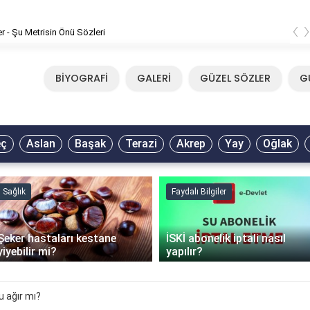
‹
er - Şu Metrisin Önü Sözleri
BİYOGRAFİ
GALERİ
GÜZEL SÖZLER
G
eç
Aslan
Başak
Terazi
Akrep
Yay
Oğlak
Sağlık
Faydalı Bilgiler
Şeker hastaları kestane
İSKİ abonelik iptali nasıl
yiyebilir mi?
yapılır?
 ağır mı?