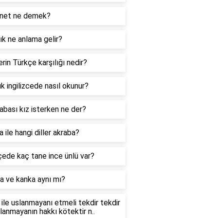
net ne demek?
k ne anlama gelir?
rin Türkçe karşılığı nedir?
k ingilizcede nasıl okunur?
abası kız isterken ne der?
 ile hangi diller akraba?
ede kaç tane ince ünlü var?
a ve kanka aynı mı?
ile uslanmayanı etmeli tekdir tekdir
slanmayanın hakkı kötektir n..