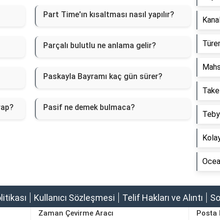
Part Time'ın kısaltması nasıl yapılır?
Kanal
Türem
Parçalı bulutlu ne anlama gelir?
Mahs
Paskayla Bayramı kaç gün sürer?
Take
evap?
Pasif ne demek bulmaca?
Tebyi
Kolay
Ocean
olitikası
Kullanıcı Sözleşmesi
Telif Hakları ve Alıntı
So
Zaman Çevirme Aracı
Posta