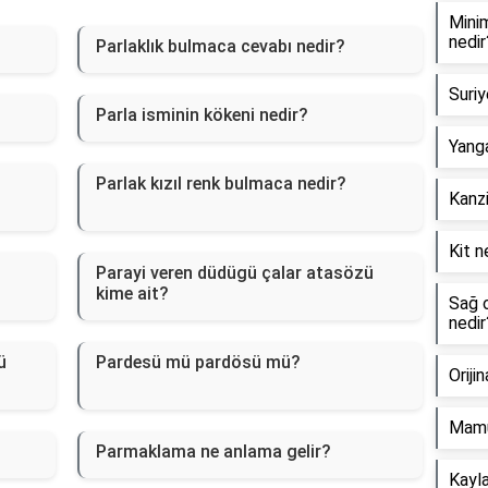
Minim
nedir
Parlaklık bulmaca cevabı nedir?
Suriy
Parla isminin kökeni nedir?
Yanga
Parlak kızıl renk bulmaca nedir?
Kanzi
Kit n
Parayi veren düdügü çalar atasözü
kime ait?
Sağ o
nedir
ü
Pardesü mü pardösü mü?
Oriji
Mamu
Parmaklama ne anlama gelir?
Kayla