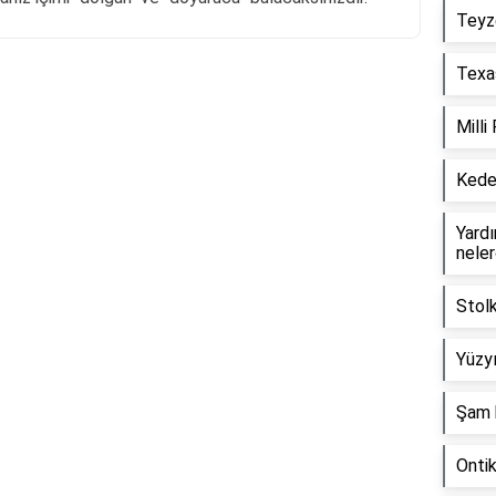
Teyz
Texas
Reklam Alanı
Milli
Keder
Yardım
neler
Stol
Yüzyı
Şam 
Onti