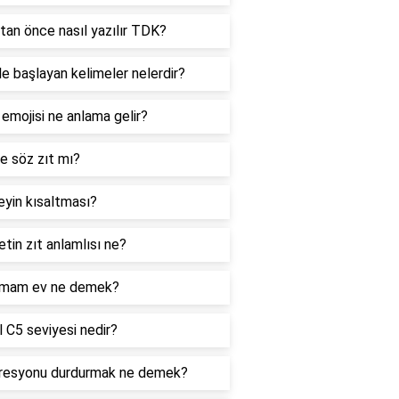
tan önce nasıl yazılır TDK?
le başlayan kelimeler nelerdir?
 emojisi ne anlama gelir?
e söz zıt mı?
yin kısaltması?
tin zıt anlamlısı ne?
mam ev ne demek?
 C5 seviyesi nedir?
resyonu durdurmak ne demek?