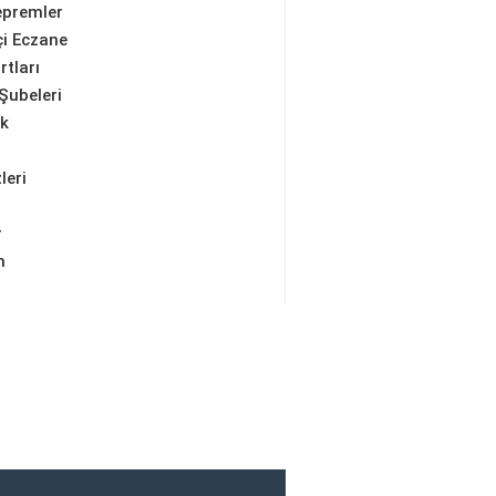
epremler
i Eczane
rtları
Şubeleri
ik
leri
r
m