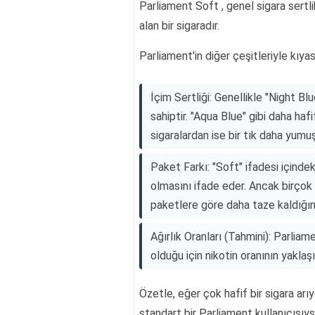
Parliament Soft , genel sigara sertl
alan bir sigaradır.
Parliament'in diğer çeşitleriyle kıyas
İçim Sertliği: Genellikle "Night Bl
sahiptir. "Aqua Blue" gibi daha haf
sigaralardan ise bir tık daha yumuş
Paket Farkı: "Soft" ifadesi içinde
olmasını ifade eder. Ancak birçok
paketlere göre daha taze kaldığın
Ağırlık Oranları (Tahmini): Parliam
olduğu için nikotin oranının yaklaş
Özetle, eğer çok hafif bir sigara arı
standart bir Parliament kullanıcısıys