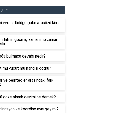
aşam
i veren düdügü çalar atasözü kime
 fiilinin geçmiş zamanı ne zaman
ılır
ağa bulmaca cevabı nedir?
t mu vucut mu hangisi doğru?
ar ve belirteçler arasındaki fark
?
ü göze almak deyimi ne demek?
inasyon ve koordine aynı şey mi?