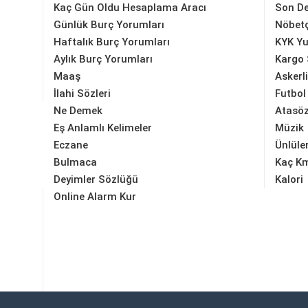
Kaç Gün Oldu Hesaplama Aracı
Son D
Günlük Burç Yorumları
Nöbetç
Haftalık Burç Yorumları
KYK Yu
Aylık Burç Yorumları
Kargo 
Maaş
Askerl
İlahi Sözleri
Futbol
Ne Demek
Atasöz
Eş Anlamlı Kelimeler
Müzik
Eczane
Ünlüle
Bulmaca
Kaç K
Deyimler Sözlüğü
Kalori
Online Alarm Kur