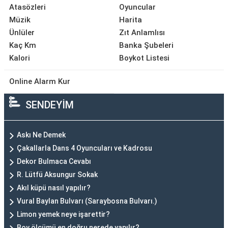
Atasözleri
Oyuncular
Müzik
Harita
Ünlüler
Zıt Anlamlısı
Kaç Km
Banka Şubeleri
Kalori
Boykot Listesi
Online Alarm Kur
SENDEYİM
Askı Ne Demek
Çakallarla Dans 4 Oyuncuları ve Kadrosu
Dekor Bulmaca Cevabı
R. Lütfü Aksungur Sokak
Akıl küpü nasıl yapılır?
Vural Baylan Bulvarı (Saraybosna Bulvarı.)
Limon yemek neye işarettir?
Boy ölçümü en doğru nerede yapılır?