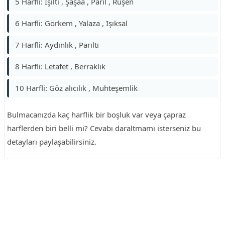
5 Harfli: Işıltı , Şaşaâ , Parıl , Ruşen
6 Harfli: Görkem , Yalaza , Işıksal
7 Harfli: Aydınlık , Parıltı
8 Harfli: Letafet , Berraklık
10 Harfli: Göz alıcılık , Muhteşemlik
Bulmacanızda kaç harflik bir boşluk var veya çapraz
harflerden biri belli mi? Cevabı daraltmamı isterseniz bu
detayları paylaşabilirsiniz.
Reklam Alanı