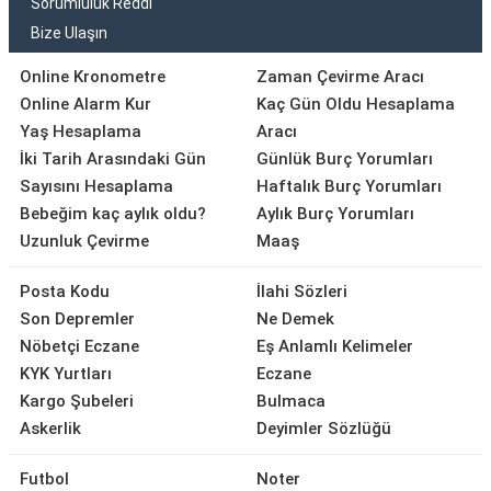
Sorumluluk Reddi
Bize Ulaşın
Online Kronometre
Zaman Çevirme Aracı
Online Alarm Kur
Kaç Gün Oldu Hesaplama
Yaş Hesaplama
Aracı
İki Tarih Arasındaki Gün
Günlük Burç Yorumları
Sayısını Hesaplama
Haftalık Burç Yorumları
Bebeğim kaç aylık oldu?
Aylık Burç Yorumları
Uzunluk Çevirme
Maaş
Posta Kodu
İlahi Sözleri
Son Depremler
Ne Demek
Nöbetçi Eczane
Eş Anlamlı Kelimeler
KYK Yurtları
Eczane
Kargo Şubeleri
Bulmaca
Askerlik
Deyimler Sözlüğü
Futbol
Noter