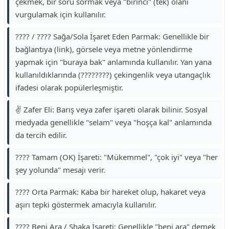
çekmek, bir soru sormak veya "birinci" (tek) olanı
vurgulamak için kullanılır.
???? / ???? Sağa/Sola İşaret Eden Parmak: Genellikle bir
bağlantıya (link), görsele veya metne yönlendirme
yapmak için "buraya bak" anlamında kullanılır. Yan yana
kullanıldıklarında (????????) çekingenlik veya utangaçlık
ifadesi olarak popülerleşmiştir.
✌️ Zafer Eli: Barış veya zafer işareti olarak bilinir. Sosyal
medyada genellikle "selam" veya "hoşça kal" anlamında
da tercih edilir.
???? Tamam (OK) İşareti: "Mükemmel", "çok iyi" veya "her
şey yolunda" mesajı verir.
???? Orta Parmak: Kaba bir hareket olup, hakaret veya
aşırı tepki göstermek amacıyla kullanılır.
???? Beni Ara / Shaka İşareti: Genellikle "beni ara" demek