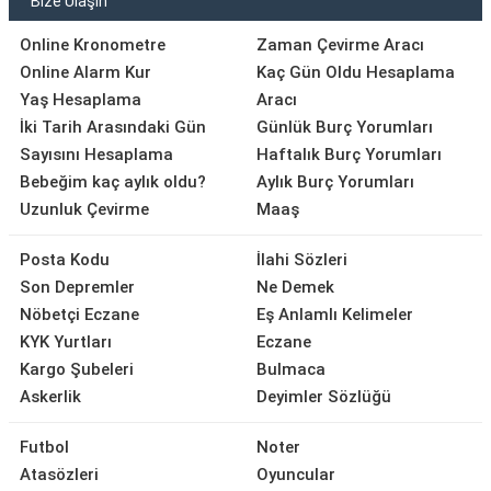
Bize Ulaşın
Online Kronometre
Zaman Çevirme Aracı
Online Alarm Kur
Kaç Gün Oldu Hesaplama
Yaş Hesaplama
Aracı
İki Tarih Arasındaki Gün
Günlük Burç Yorumları
Sayısını Hesaplama
Haftalık Burç Yorumları
Bebeğim kaç aylık oldu?
Aylık Burç Yorumları
Uzunluk Çevirme
Maaş
Posta Kodu
İlahi Sözleri
Son Depremler
Ne Demek
Nöbetçi Eczane
Eş Anlamlı Kelimeler
KYK Yurtları
Eczane
Kargo Şubeleri
Bulmaca
Askerlik
Deyimler Sözlüğü
Futbol
Noter
Atasözleri
Oyuncular