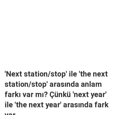
TARİFLERİ
HİKAYELER
Bize
Ulaşın
'Next station/stop' ile 'the next
station/stop' arasında anlam
farkı var mı? Çünkü 'next year'
ile 'the next year' arasında fark