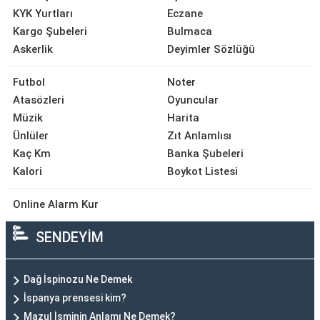
KYK Yurtları
Eczane
Kargo Şubeleri
Bulmaca
Askerlik
Deyimler Sözlüğü
Futbol
Noter
Atasözleri
Oyuncular
Müzik
Harita
Ünlüler
Zıt Anlamlısı
Kaç Km
Banka Şubeleri
Kalori
Boykot Listesi
Online Alarm Kur
SENDEYİM
Dağ İspinozu Ne Demek
İspanya prensesi kim?
Mazul İsminin Anlamı Ne Demek?